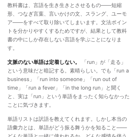
教科書は、言語を生き生きとさせるもの——短縮
形、つなぎ言葉、言いかけの文、スラング、ユーモ
ア——をすべて取り除いてしまいます。文法ポイン
トを分かりやすくするためですが、結果として教科
書の中にしか存在しない言語を学ぶことになりま
す。
文脈のない単語は定着しない。
「run」が「走る」
という意味だと暗記する。素晴らしい。でも「run a
business」「run into someone」「run out of
time」「run a fever」「in the long run」と聞く
と、実は「run」という単語をまったく知らなかった
ことに気づきます。
単語リストは訳語を教えてくれます。しかし本当の
語彙力とは、単語がどう振る舞うかを知ること——
どんな単語と一緒に使われるか、どんな感情を伴う