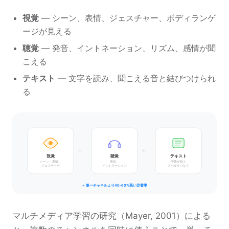
視覚
— シーン、表情、ジェスチャー、ボディランゲ
ージが見える
聴覚
— 発音、イントネーション、リズム、感情が聞
こえる
テキスト
— 文字を読み、聞こえる音と結びつけられ
る
+
+
視覚
聴覚
テキスト
シーン、表情、
発音、
字幕が音と
ジェスチャー
イントネーション
スペルをつなぐ
= 単一チャネルより40-60%高い定着率
マルチメディア学習の研究（Mayer, 2001）による