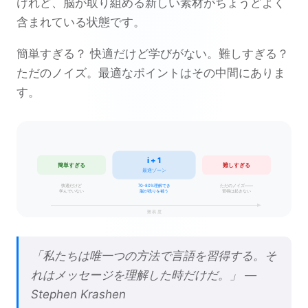
けれど、脳が取り組める新しい素材がちょうどよく
含まれている状態です。
簡単すぎる？ 快適だけど学びがない。難しすぎる？
ただのノイズ。最適なポイントはその中間にありま
す。
i + 1
簡単すぎる
難しすぎる
最適ゾーン
快適だけど
70-80%理解でき
ただのノイズ——
学んでいない
脳が残りを補う
習得は起きない
難易度
「私たちは唯一つの方法で言語を習得する。そ
れはメッセージを理解した時だけだ。」 —
Stephen Krashen