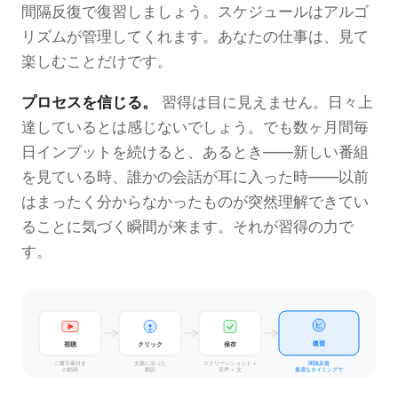
間隔反復で復習しましょう。スケジュールはアルゴ
リズムが管理してくれます。あなたの仕事は、見て
楽しむことだけです。
プロセスを信じる。
習得は目に見えません。日々上
達しているとは感じないでしょう。でも数ヶ月間毎
日インプットを続けると、あるとき——新しい番組
を見ている時、誰かの会話が耳に入った時——以前
はまったく分からなかったものが突然理解できてい
ることに気づく瞬間が来ます。それが習得の力で
す。
視聴
復習
クリック
保存
二重字幕付き
文脈に沿った
スクリーンショット +
間隔反復
音声 + 文
最適なタイミングで
の動画
翻訳