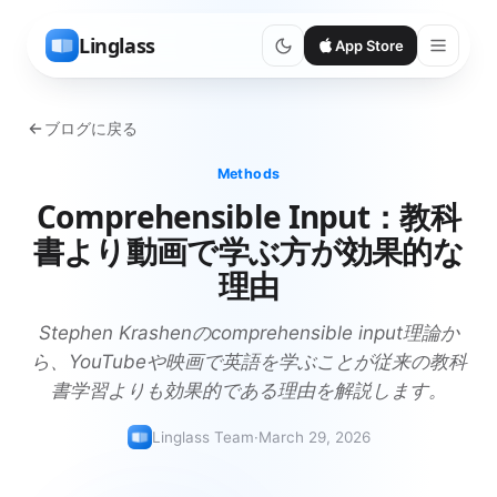
Linglass
App Store
ブログに戻る
Methods
Comprehensible Input：教科
書より動画で学ぶ方が効果的な
理由
Stephen Krashenのcomprehensible input理論か
ら、YouTubeや映画で英語を学ぶことが従来の教科
書学習よりも効果的である理由を解説します。
Linglass Team
·
March 29, 2026