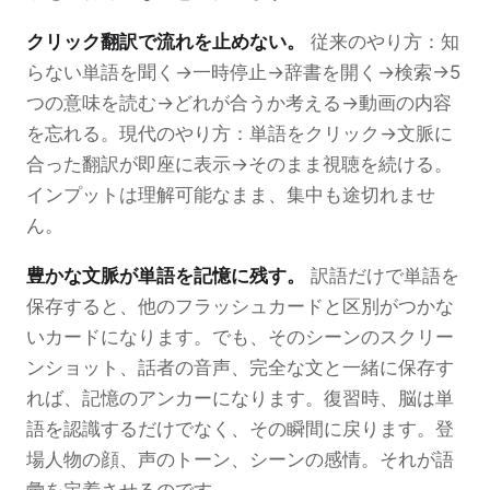
クリック翻訳で流れを止めない。
従来のやり方：知
らない単語を聞く→一時停止→辞書を開く→検索→5
つの意味を読む→どれが合うか考える→動画の内容
を忘れる。現代のやり方：単語をクリック→文脈に
合った翻訳が即座に表示→そのまま視聴を続ける。
インプットは理解可能なまま、集中も途切れませ
ん。
豊かな文脈が単語を記憶に残す。
訳語だけで単語を
保存すると、他のフラッシュカードと区別がつかな
いカードになります。でも、そのシーンのスクリー
ンショット、話者の音声、完全な文と一緒に保存す
れば、記憶のアンカーになります。復習時、脳は単
語を認識するだけでなく、その瞬間に戻ります。登
場人物の顔、声のトーン、シーンの感情。それが語