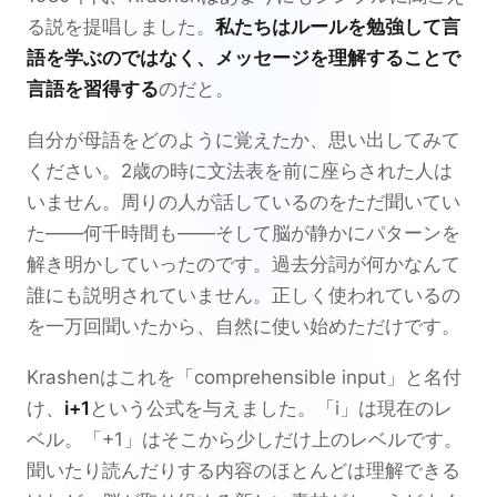
る説を提唱しました。
私たちはルールを勉強して言
語を学ぶのではなく、メッセージを理解することで
言語を習得する
のだと。
自分が母語をどのように覚えたか、思い出してみて
ください。2歳の時に文法表を前に座らされた人は
いません。周りの人が話しているのをただ聞いてい
た——何千時間も——そして脳が静かにパターンを
解き明かしていったのです。過去分詞が何かなんて
誰にも説明されていません。正しく使われているの
を一万回聞いたから、自然に使い始めただけです。
Krashenはこれを「comprehensible input」と名付
け、
i+1
という公式を与えました。「i」は現在のレ
ベル。「+1」はそこから少しだけ上のレベルです。
聞いたり読んだりする内容のほとんどは理解できる