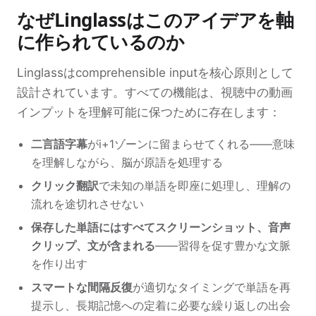
なぜLinglassはこのアイデアを軸
に作られているのか
Linglassはcomprehensible inputを核心原則として
設計されています。すべての機能は、視聴中の動画
インプットを理解可能に保つために存在します：
二言語字幕
がi+1ゾーンに留まらせてくれる——意味
を理解しながら、脳が原語を処理する
クリック翻訳
で未知の単語を即座に処理し、理解の
流れを途切れさせない
保存した単語にはすべてスクリーンショット、音声
クリップ、文が含まれる
——習得を促す豊かな文脈
を作り出す
スマートな間隔反復
が適切なタイミングで単語を再
提示し、長期記憶への定着に必要な繰り返しの出会