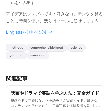
いを生み出す
アイデアはシンプルです：好きなコンテンツを見る
ことに時間を使い、残りはツールに任せましょう。
Linglassを無料で試す →
methods
comprehensible input
science
youtube
immersion
関連記事
映画やドラマで英語を学ぶ方法：完全ガイド
学習法
映画やドラマを観ながら英語を学ぶ実践ガイド。最適な
コンテンツの選び方から、二重字幕や間隔反復を活用し
た語彙の習得まで詳しく解説します。