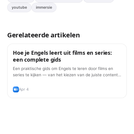
youtube
immersie
Gerelateerde artikelen
Hoe je Engels leert uit films en series:
Leermethoden
een complete gids
Een praktische gids om Engels te leren door films en
series te kijken — van het kiezen van de juiste content
tot het opbouwen van woordenschat met dubbele
ondertiteling en spaced repetition.
Apr 4