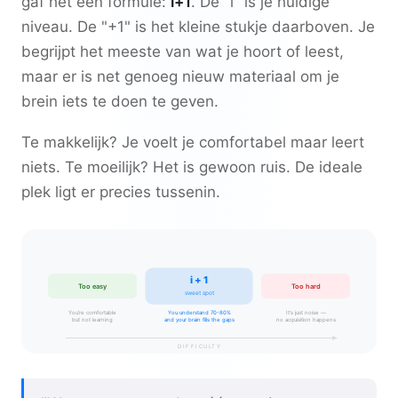
gaf het een formule:
i+1
. De "i" is je huidige
niveau. De "+1" is het kleine stukje daarboven. Je
begrijpt het meeste van wat je hoort of leest,
maar er is net genoeg nieuw materiaal om je
brein iets te doen te geven.
Te makkelijk? Je voelt je comfortabel maar leert
niets. Te moeilijk? Het is gewoon ruis. De ideale
plek ligt er precies tussenin.
i + 1
Too easy
Too hard
sweet spot
You're comfortable
You understand 70-80%
It's just noise —
but not learning
and your brain fills the gaps
no acquisition happens
DIFFICULTY