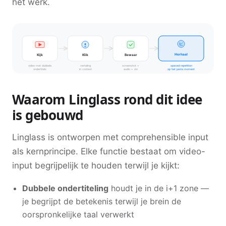
het werk.
Herhaal
Kijk
Klik
Bewaar
video met dubbele
vertaling
screenshot +
spaced repetition
ondertitels
in context
audio + zin
op het juiste moment
Waarom Linglass rond dit idee
is gebouwd
Linglass is ontworpen met comprehensible input
als kernprincipe. Elke functie bestaat om video-
input begrijpelijk te houden terwijl je kijkt:
Dubbele ondertiteling
houdt je in de i+1 zone —
je begrijpt de betekenis terwijl je brein de
oorspronkelijke taal verwerkt