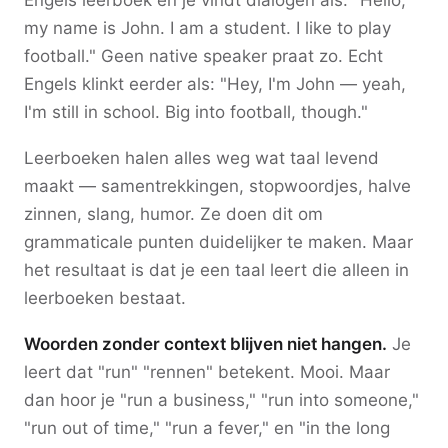
Engels leerboek en je vindt dialogen als: "Hello,
my name is John. I am a student. I like to play
football." Geen native speaker praat zo. Echt
Engels klinkt eerder als: "Hey, I'm John — yeah,
I'm still in school. Big into football, though."
Leerboeken halen alles weg wat taal levend
maakt — samentrekkingen, stopwoordjes, halve
zinnen, slang, humor. Ze doen dit om
grammaticale punten duidelijker te maken. Maar
het resultaat is dat je een taal leert die alleen in
leerboeken bestaat.
Woorden zonder context blijven niet hangen.
Je
leert dat "run" "rennen" betekent. Mooi. Maar
dan hoor je "run a business," "run into someone,"
"run out of time," "run a fever," en "in the long