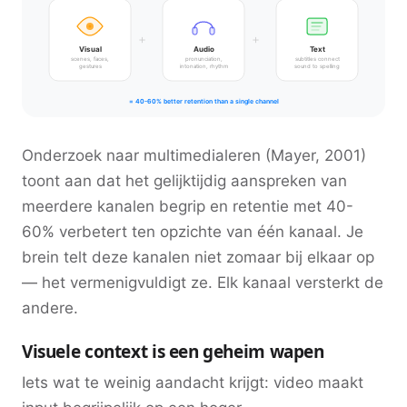
+
+
Visual
Audio
Text
scenes, faces,
pronunciation,
subtitles connect
gestures
intonation, rhythm
sound to spelling
= 40-60% better retention than a single channel
Onderzoek naar multimedialeren (Mayer, 2001)
toont aan dat het gelijktijdig aanspreken van
meerdere kanalen begrip en retentie met 40-
60% verbetert ten opzichte van één kanaal. Je
brein telt deze kanalen niet zomaar bij elkaar op
— het vermenigvuldigt ze. Elk kanaal versterkt de
andere.
Visuele context is een geheim wapen
Iets wat te weinig aandacht krijgt: video maakt