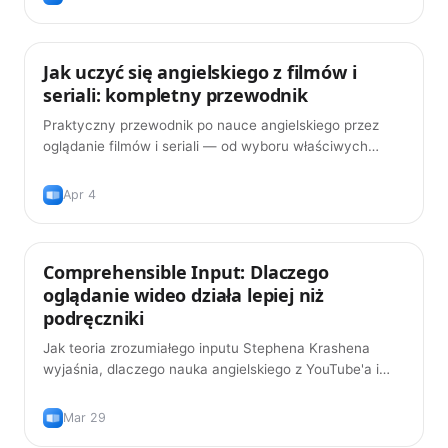
Jak uczyć się angielskiego z filmów i
Metody nauki
seriali: kompletny przewodnik
Praktyczny przewodnik po nauce angielskiego przez
oglądanie filmów i seriali — od wyboru właściwych
treści po budowanie słownictwa z podwójnymi napisami
i powtórkami odstępowymi.
Apr 4
Comprehensible Input: Dlaczego
Metody nauki
oglądanie wideo działa lepiej niż
podręczniki
Jak teoria zrozumiałego inputu Stephena Krashena
wyjaśnia, dlaczego nauka angielskiego z YouTube'a i
filmów jest skuteczniejsza niż tradycyjna nauka z
podręcznika.
Mar 29