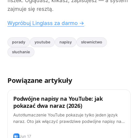
fiszek. Oglądasz, klikasz, zapisujesz — a system
zajmuje się resztą.
Wypróbuj Linglass za darmo ->
porady
youtube
napisy
słownictwo
słuchanie
Powiązane artykuły
Podwójne napisy na YouTube: jak
Porady
pokazać dwa naraz (2026)
Autotłumaczenie YouTube pokazuje tylko jeden język
naraz. Oto jak włączyć prawdziwe podwójne napisy na
YouTube — oryginał plus tłumaczenie, za darmo, w
2026.
Jun 17