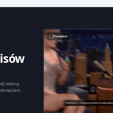
Powiększ
pisów
wój własny
otknięciem