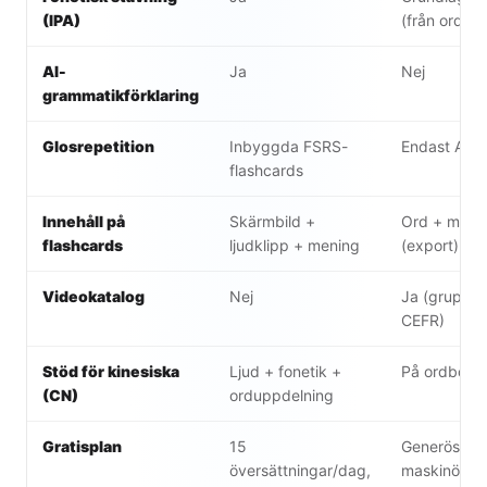
(IPA)
(från ordbo
AI-
Ja
Nej
grammatikförklaring
Glosrepetition
Inbyggda FSRS-
Endast Anki
flashcards
Innehåll på
Skärmbild +
Ord + meni
flashcards
ljudklipp + mening
(export)
Videokatalog
Nej
Ja (grupper
CEFR)
Stöd för kinesiska
Ljud + fonetik +
På ordboks
(CN)
orduppdelning
Gratisplan
15
Generös;
översättningar/dag,
maskinövers