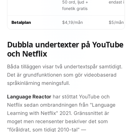
50 ord, ljud +
endast i Pro
fonetik gratis
Betalplan
$4,19/mån
$5/mån ($2
Dubbla undertexter på YouTube
och Netflix
Båda tilläggen visar två undertextspår samtidigt.
Det är grundfunktionen som gör videobaserad
språkinlärning meningsfull.
Language Reactor
har stöttat YouTube och
Netflix sedan ombrandningen från "Language
Learning with Netflix" 2021. Gränssnittet är
moget men recensenter beskriver det som
"föråldrat, som tidigt 2010-tal" —