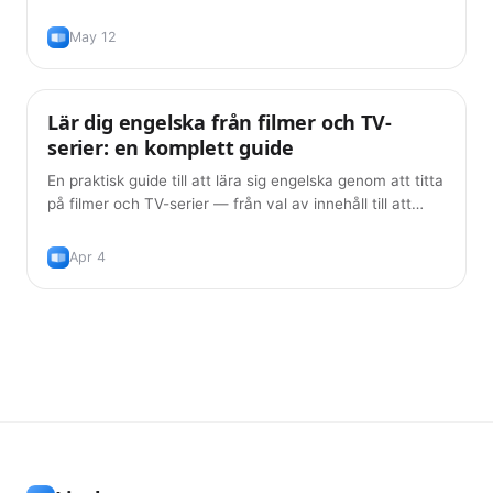
som faktiskt fungerar, plus rätt sätt att använda dem så
att du verkligen lär dig språket.
May 12
Lär dig engelska från filmer och TV-
Inlärningsmetoder
serier: en komplett guide
En praktisk guide till att lära sig engelska genom att titta
på filmer och TV-serier — från val av innehåll till att
bygga ordförråd med dubbla undertexter och spaced
repetition.
Apr 4