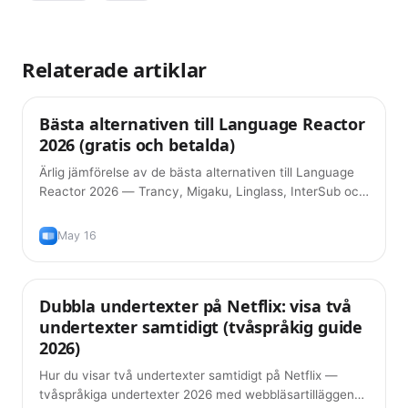
Relaterade artiklar
Bästa alternativen till Language Reactor
Tips
2026 (gratis och betalda)
Ärlig jämförelse av de bästa alternativen till Language
Reactor 2026 — Trancy, Migaku, Linglass, InterSub och
fler. Funktioner, priser och vilken som passar ditt
arbetsflöde.
May 16
Dubbla undertexter på Netflix: visa två
Tips
undertexter samtidigt (tvåspråkig guide
2026)
Hur du visar två undertexter samtidigt på Netflix —
tvåspråkiga undertexter 2026 med webbläsartilläggen