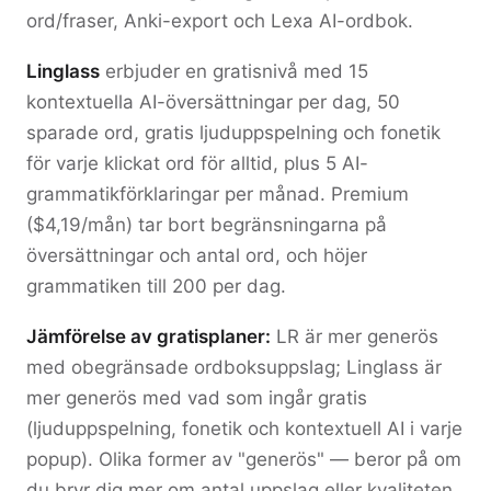
ord/fraser, Anki-export och Lexa AI-ordbok.
Linglass
erbjuder en gratisnivå med 15
kontextuella AI-översättningar per dag, 50
sparade ord, gratis ljuduppspelning och fonetik
för varje klickat ord för alltid, plus 5 AI-
grammatikförklaringar per månad. Premium
($4,19/mån) tar bort begränsningarna på
översättningar och antal ord, och höjer
grammatiken till 200 per dag.
Jämförelse av gratisplaner:
LR är mer generös
med obegränsade ordboksuppslag; Linglass är
mer generös med vad som ingår gratis
(ljuduppspelning, fonetik och kontextuell AI i varje
popup). Olika former av "generös" — beror på om
du bryr dig mer om antal uppslag eller kvaliteten