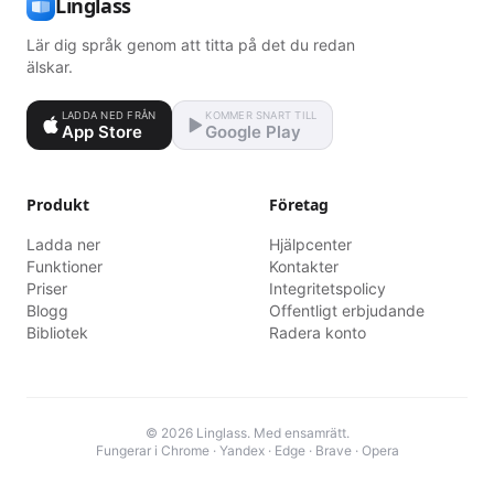
Linglass
Lär dig språk genom att titta på det du redan
älskar.
LADDA NED FRÅN
KOMMER SNART TILL
App Store
Google Play
Produkt
Företag
Ladda ner
Hjälpcenter
Funktioner
Kontakter
Priser
Integritetspolicy
Blogg
Offentligt erbjudande
Bibliotek
Radera konto
© 2026 Linglass. Med ensamrätt.
Fungerar i Chrome · Yandex · Edge · Brave · Opera