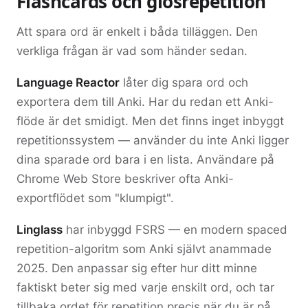
Flashcards och glosrepetition
Att spara ord är enkelt i båda tilläggen. Den
verkliga frågan är vad som händer sedan.
Language Reactor
låter dig spara ord och
exportera dem till Anki. Har du redan ett Anki-
flöde är det smidigt. Men det finns inget inbyggt
repetitionssystem — använder du inte Anki ligger
dina sparade ord bara i en lista. Användare på
Chrome Web Store beskriver ofta Anki-
exportflödet som "klumpigt".
Linglass
har inbyggd FSRS — en modern spaced
repetition-algoritm som Anki självt anammade
2025. Den anpassar sig efter hur ditt minne
faktiskt beter sig med varje enskilt ord, och tar
tillbaka ordet för repetition precis när du är på