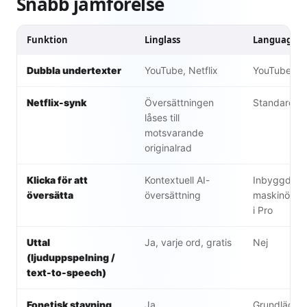
Snabb jämförelse
Funktion
Linglass
Language R
Dubbla undertexter
YouTube, Netflix
YouTube, Ne
Netflix-synk
Översättningen
Standard
låses till
motsvarande
originalrad
Klicka för att
Kontextuell AI-
Inbyggd or
översätta
översättning
maskinövers
i Pro
Uttal
Ja, varje ord, gratis
Nej
(ljuduppspelning /
text-to-speech)
Fonetisk stavning
Ja
Grundlägga