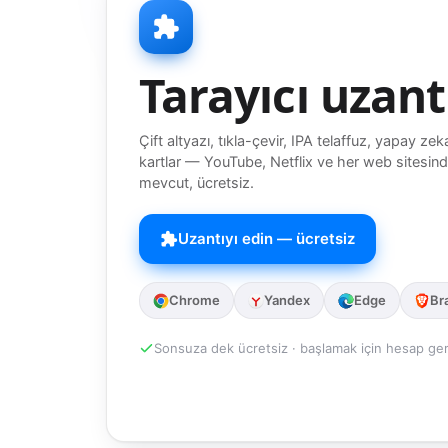
Tarayıcı uzant
Çift altyazı, tıkla-çevir, IPA telaffuz, yapay zeka
kartlar — YouTube, Netflix ve her web sitesind
mevcut, ücretsiz.
Uzantıyı edin — ücretsiz
Chrome
Yandex
Edge
Br
Sonsuza dek ücretsiz · başlamak için hesap ge