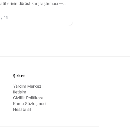
natiflerinin dürüst karşılaştırması —
y, Migaku, Linglass, InterSub ve
fazlası. Özellikler, fiyatlandırma ve
y 16
sinin senin akışına uyduğunu
eksin.
Şirket
Yardım Merkezi
İletişim
Gizlilik Politikası
Kamu Sözleşmesi
Hesabı sil