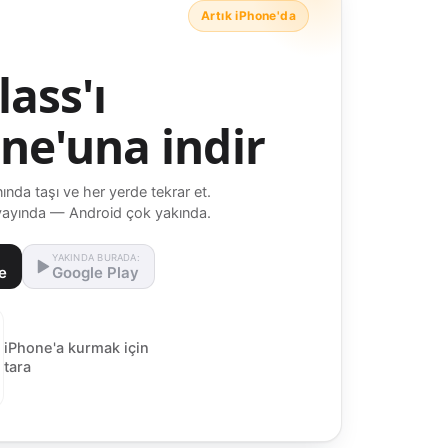
Artık iPhone'da
lass'ı
ne'una indir
nında taşı ve her yerde tekrar et.
yayında — Android çok yakında.
YAKINDA BURADA:
e
Google Play
iPhone'a kurmak için
tara