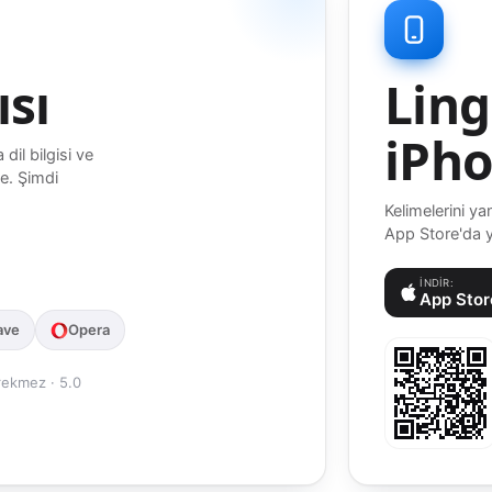
ısı
Ling
iPho
 dil bilgisi ve
e. Şimdi
Kelimelerini ya
App Store'da 
İNDIR:
App Stor
ave
Opera
rekmez · 5.0