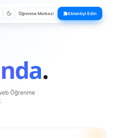
Eklentiyi Edin
Öğrenme Merkezi
anda
.
n web Öğrenme
.