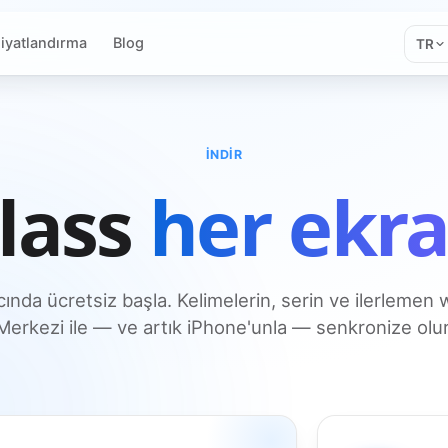
iyatlandırma
Blog
TR
İNDIR
lass
her ekr
cında ücretsiz başla. Kelimelerin, serin ve ilerleme
Merkezi ile — ve artık iPhone'unla — senkronize olur