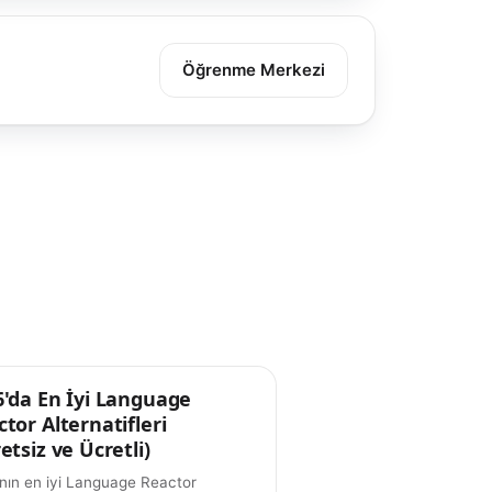
Öğrenme Merkezi
6'da En İyi Language
arı
tor Alternatifleri
etsiz ve Ücretli)
nın en iyi Language Reactor