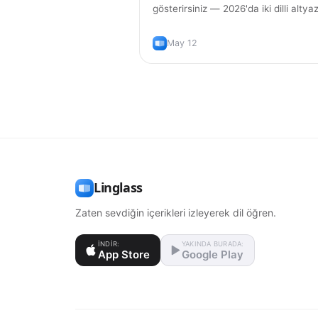
gösterirsiniz — 2026'da iki dilli altyaz
gerçekten çalışan tarayıcı uzantıları
gerçekten dil öğrenmek için doğru
May 12
kullanım yolu.
Linglass
Zaten sevdiğin içerikleri izleyerek dil öğren.
İNDIR:
YAKINDA BURADA:
App Store
Google Play