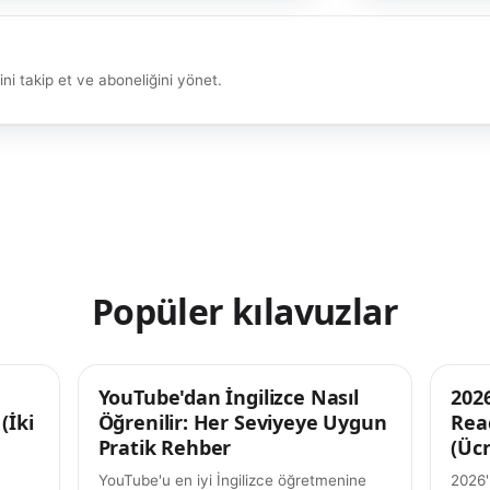
ni takip et ve aboneliğini yönet.
Popüler kılavuzlar
YouTube'dan İngilizce Nasıl
İpuçları
202
İpuçl
(İki
Öğrenilir: Her Seviyeye Uygun
Reac
Pratik Rehber
(Ücr
YouTube'u en iyi İngilizce öğretmenine
2026'