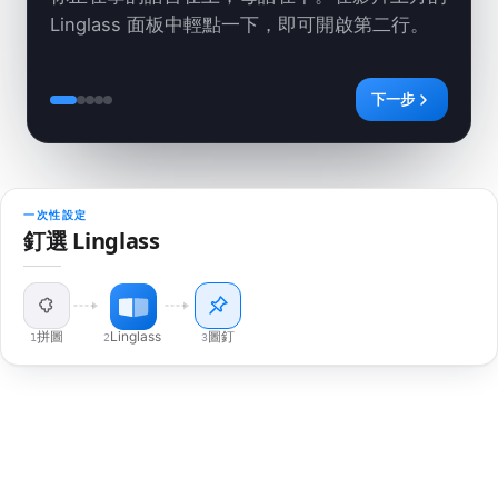
Linglass 面板中輕點一下，即可開啟第二行。
下一步
1. 兩行字幕同時顯示
2. 點任意一個詞
3. 不只問是什麼，還能問為什麼
4. 學過的詞會回來找你
5. 隨時隨地學習
一次性設定
釘選 Linglass
拼圖
Linglass
圖釘
1
2
3