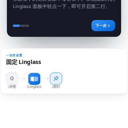
Linglass 面板中轻点一下，即可开启第二行。
下一步
1. 两行字幕同时显示
2. 点任意一个词
3. 不只问是什么，还能问为什么
4. 学过的词会回来找你
5. 随时随地学习
一次性设置
固定 Linglass
拼图
Linglass
图钉
1
2
3