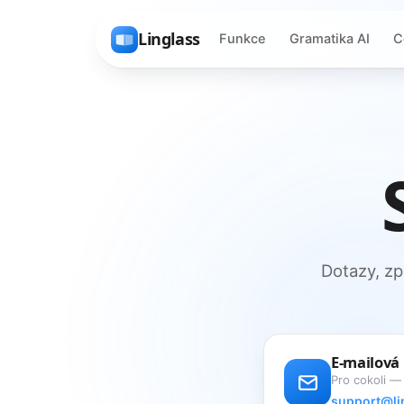
Linglass
Funkce
Gramatika AI
C
Dotazy, z
E-mailová
Pro cokoli —
support@li