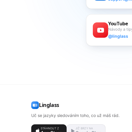
YouTube
Návody a tip
@linglass
Linglass
Uč se jazyky sledováním toho, co už máš rád.
STÁHNOUT Z
JIŽ BRZY NA