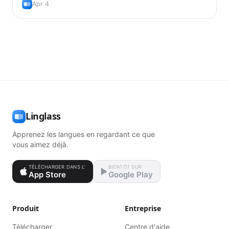
doubles et la repetition espacee.
Apr 4
Linglass
Apprenez les langues en regardant ce que
vous aimez déjà.
TÉLÉCHARGER DANS L'
BIENTÔT SUR
App Store
Google Play
Produit
Entreprise
Télécharger
Centre d'aide