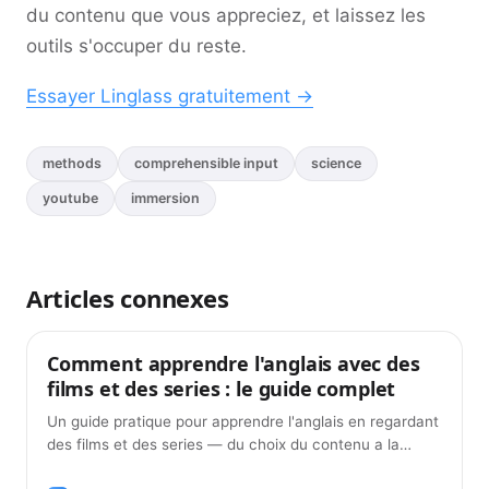
du contenu que vous appreciez, et laissez les
outils s'occuper du reste.
Essayer Linglass gratuitement →
methods
comprehensible input
science
youtube
immersion
Articles connexes
Comment apprendre l'anglais avec des
Méthodes d'apprentissage
films et des series : le guide complet
Un guide pratique pour apprendre l'anglais en regardant
des films et des series — du choix du contenu a la
construction du vocabulaire avec les sous-titres