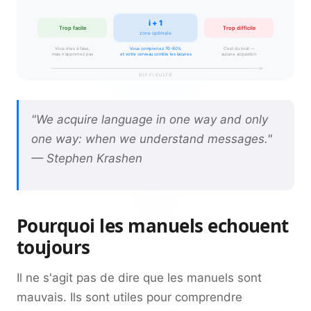
i + 1
Trop facile
Trop difficile
zone optimale
Vous êtes à l'aise,
Vous comprenez 70-80%
C'est du bruit —
mais n'apprenez pas
et votre cerveau comble les lacunes
aucune acquisition
DIFFICULTÉ
"We acquire language in one way and only
one way: when we understand messages."
— Stephen Krashen
Pourquoi les manuels echouent
toujours
Il ne s'agit pas de dire que les manuels sont
mauvais. Ils sont utiles pour comprendre