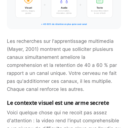
+
+
Visuel
Audio
Texte
scènes, visages,
prononciation,
les sous-titres relient
gestes
intonation, rythme
le son à l'écrit
= 40-60% de rétention en plus qu'un seul canal
Les recherches sur l'apprentissage multimedia
(Mayer, 2001) montrent que solliciter plusieurs
canaux simultanement ameliore la
comprehension et la retention de 40 a 60 % par
rapport a un canal unique. Votre cerveau ne fait
pas qu'additionner ces canaux, il les multiplie.
Chaque canal renforce les autres.
Le contexte visuel est une arme secrete
Voici quelque chose qui ne recoit pas assez
d'attention : la video rend l'input comprehensible