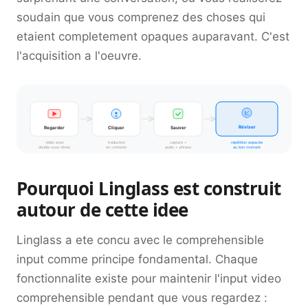
soudain que vous comprenez des choses qui
etaient completement opaques auparavant. C'est
l'acquisition a l'oeuvre.
Réviser
Regarder
Cliquer
Sauver
vidéo avec
traduction
capture +
répétition espacée
double sous-titres
en contexte
audio + phrase
au bon moment
Pourquoi Linglass est construit
autour de cette idee
Linglass a ete concu avec le comprehensible
input comme principe fondamental. Chaque
fonctionnalite existe pour maintenir l'input video
comprehensible pendant que vous regardez :