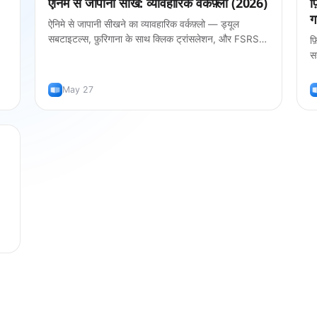
ऐनिमे से जापानी सीखें: व्यावहारिक वर्कफ़्लो (2026)
फ
ग
ऐनिमे से जापानी सीखने का व्यावहारिक वर्कफ़्लो — ड्यूल
सबटाइटल्स, फ़ुरिगाना के साथ क्लिक ट्रांसलेशन, और FSRS
फ
फ्लैशकार्ड्स। कोई मैनुअल टाइपिंग नहीं।
स
r
May 27