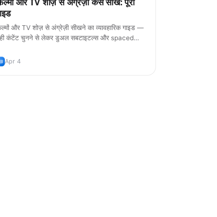
़िल्मों और TV शोज़ से अंग्रेज़ी कैसे सीखें: पूरा
ाइड
़िल्मों और TV शोज़ से अंग्रेज़ी सीखने का व्यावहारिक गाइड —
ही कंटेंट चुनने से लेकर डुअल सबटाइटल्स और spaced
epetition से vocabulary बनाने तक।
Apr 4