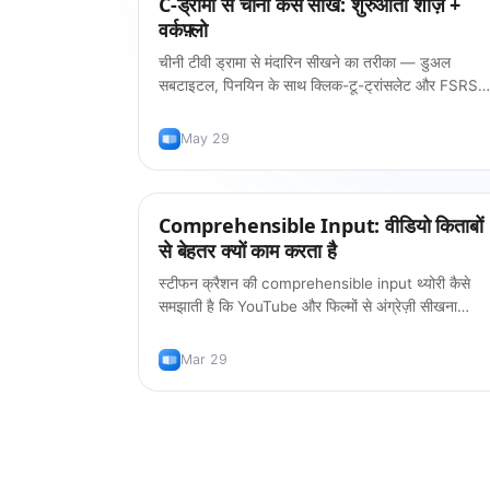
C-ड्रामा से चीनी कैसे सीखें: शुरुआती शोज़ +
वर्कफ़्लो
चीनी टीवी ड्रामा से मंदारिन सीखने का तरीका — डुअल
सबटाइटल, पिनयिन के साथ क्लिक-टू-ट्रांसलेट और FSRS
फ़्लैशकार्ड। शुरुआती लोगों के लिए बेहतरीन C-ड्रामा +
वर्कफ़्लो।
May 29
Comprehensible Input: वीडियो किताबों
सीखने के तरीके
से बेहतर क्यों काम करता है
स्टीफन क्रैशन की comprehensible input थ्योरी कैसे
समझाती है कि YouTube और फिल्मों से अंग्रेज़ी सीखना
पारंपरिक किताबों से ज़्यादा असरदार क्यों है।
Mar 29