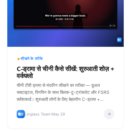
सीखने के तरीके
C-ड्रामा से चीनी कैसे सीखें: शुरुआती शोज़ +
वर्कफ़्लो
चीनी टीवी ड्रामा से मंदारिन सीखने का तरीका — डुअल
सबटाइटल, पिनयिन के साथ क्लिक-टू-ट्रांसलेट और FSRS
फ़्लैशकार्ड। शुरुआती लोगों के लिए बेहतरीन C-ड्रामा +
वर्कफ़्लो।
Linglass Team
·
May 29