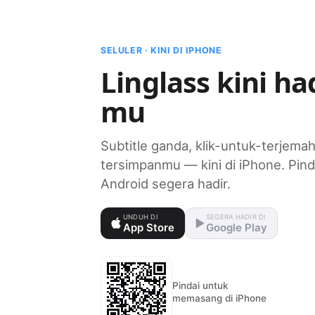
SELULER · KINI DI IPHONE
Linglass kini ha
mu
Subtitle ganda, klik-untuk-terjema
tersimpanmu — kini di iPhone. Pi
Android segera hadir.
UNDUH DI
SEGERA HADIR DI
App Store
Google Play
Pindai untuk
memasang di iPhone