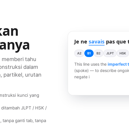
kan
tanya
Je ne
savais
pas que 
A2
B1
B2
JLPT
HSK
s memberi tahu
This line uses the
imperfect 
nstruksi dalam
(spoke) — to describe ongoin
 partikel, urutan
negate it, and the order sta
onstruksi kunci yang
 ditambah JLPT / HSK /
tanpa ganti tab, tanpa