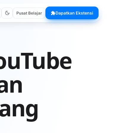
Dapatkan Ekstensi
Pusat Belajar
YouTube
gan
ang