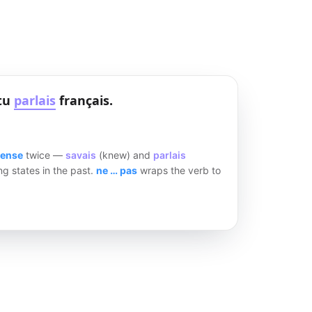
tu
parlais
français.
tense
twice —
savais
(knew) and
parlais
g states in the past.
ne … pas
wraps the verb to
ys subject → ne → verb → pas.