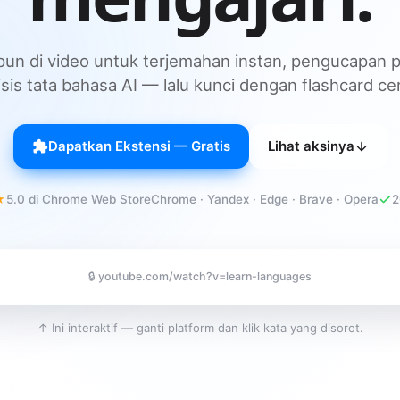
pun di video untuk terjemahan instan, pengucapan p
isis tata bahasa AI — lalu kunci dengan flashcard ce
Dapatkan Ekstensi — Gratis
Lihat aksinya
★
5.0 di Chrome Web Store
Chrome · Yandex · Edge · Brave · Opera
2
🔒
youtube.com/watch?v=learn-languages
↑ Ini interaktif — ganti platform dan klik kata yang disorot.