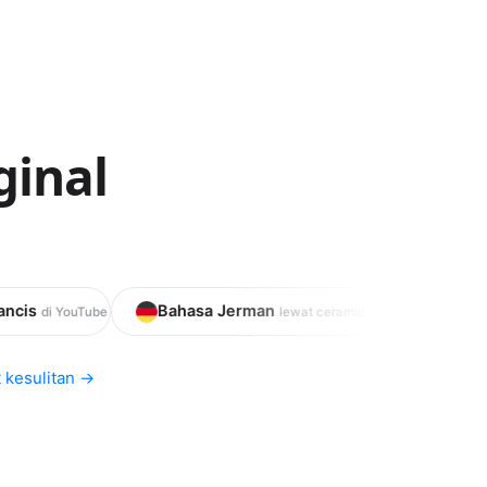
ginal
Bahasa Jerman
Bahasa Italia
be
lewat ceramah
lewat film
 kesulitan
→