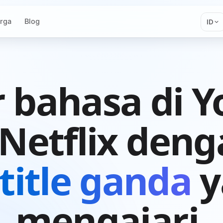
rga
Blog
ID
r bahasa di 
Netflix den
title ganda
y
mengajari.