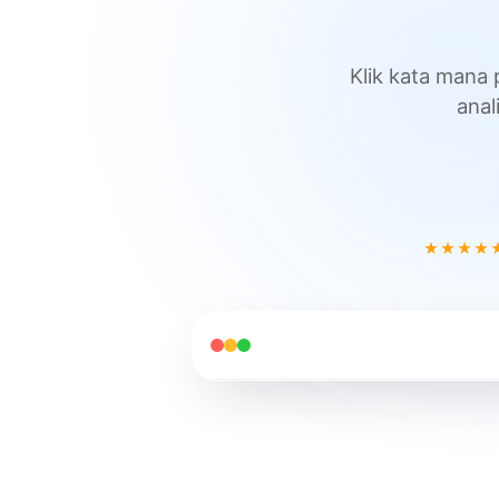
꽃
secret
이
is
to
피
Klik kata mana 
find
a
었
anal
method
습
you
니
enjoy
다
Rahasianya
adalah
menemukan
★★★★
metode
yang kamu
nikmati
▶
YouTube