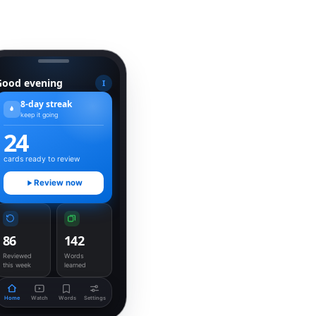
Good evening
I
8-day streak
keep it going
24
cards ready to review
Review now
86
142
Reviewed
Words
this week
learned
Home
Watch
Words
Settings