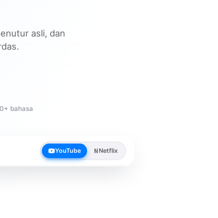
enutur asli, dan
rdas.
0+ bahasa
YouTube
Netflix
1:24 / 3:45