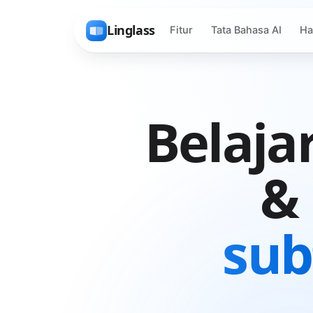
Linglass
Fitur
Tata Bahasa AI
Ha
Belaja
& 
sub
무
궁
화
The