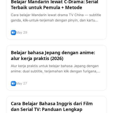
Belajar Mandarin lewat C-Drama: Serial
Metode Belajar
Terbaik untuk Pemula + Metode
Cara belajar Mandarin lewat drama TV China — subtitle
ganda, klik-untuk-terjemah dengan pinyin, dan kartu
hafalan FSRS. C-drama terbaik untuk pemula +
metodenya.
May 29
Belajar bahasa Jepang dengan anime:
Metode Belajar
alur kerja praktis (2026)
Alur kerja praktis untuk belajar bahasa Jepang dengan
anime: dual subtitle, terjemahan klik dengan furigana,
dan kartu flashcard FSRS — tanpa ketik manual.
May 27
Cara Belajar Bahasa Inggris dari Film
Metode Belajar
dan Serial TV: Panduan Lengkap