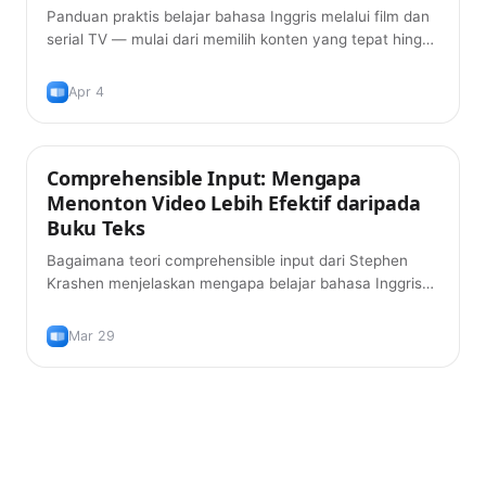
Panduan praktis belajar bahasa Inggris melalui film dan
serial TV — mulai dari memilih konten yang tepat hingga
membangun kosakata dengan subtitle ganda dan
pengulangan berjarak.
Apr 4
Comprehensible Input: Mengapa
Metode Belajar
Menonton Video Lebih Efektif daripada
Buku Teks
Bagaimana teori comprehensible input dari Stephen
Krashen menjelaskan mengapa belajar bahasa Inggris
dari YouTube dan film lebih efektif daripada belajar dari
buku teks tradisional.
Mar 29