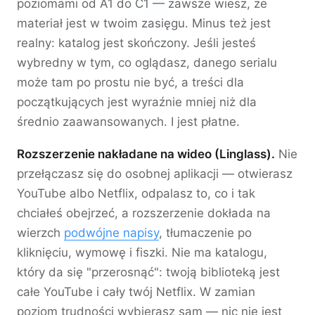
poziomami od A1 do C1 — zawsze wiesz, że
materiał jest w twoim zasięgu. Minus też jest
realny: katalog jest skończony. Jeśli jesteś
wybredny w tym, co oglądasz, danego serialu
może tam po prostu nie być, a treści dla
początkujących jest wyraźnie mniej niż dla
średnio zaawansowanych. I jest płatne.
Rozszerzenie nakładane na wideo (Linglass).
Nie
przełączasz się do osobnej aplikacji — otwierasz
YouTube albo Netflix, odpalasz to, co i tak
chciałeś obejrzeć, a rozszerzenie dokłada na
wierzch
podwójne napisy
, tłumaczenie po
kliknięciu, wymowę i fiszki. Nie ma katalogu,
który da się "przerosnąć": twoją biblioteką jest
całe YouTube i cały twój Netflix. W zamian
poziom trudności wybierasz sam — nic nie jest