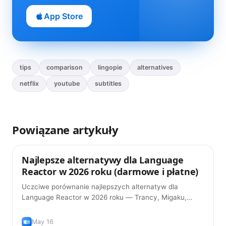
App Store
tips
comparison
lingopie
alternatives
netflix
youtube
subtitles
Powiązane artykuły
Najlepsze alternatywy dla Language
Porady
Reactor w 2026 roku (darmowe i płatne)
Uczciwe porównanie najlepszych alternatyw dla
Language Reactor w 2026 roku — Trancy, Migaku,
Linglass, InterSub i inne. Funkcje, ceny i to, która pasuje
do twojego sposobu nauki.
May 16