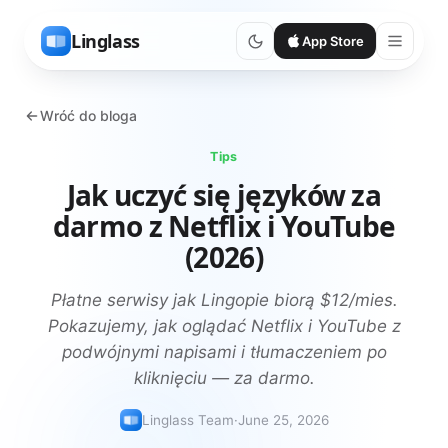
Linglass
App Store
Wróć do bloga
Tips
Jak uczyć się języków za
darmo z Netflix i YouTube
(2026)
Płatne serwisy jak Lingopie biorą $12/mies.
Pokazujemy, jak oglądać Netflix i YouTube z
podwójnymi napisami i tłumaczeniem po
kliknięciu — za darmo.
Linglass Team
·
June 25, 2026