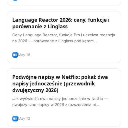
Language Reactor 2026: ceny, funkcje i
Porady
porównanie z Linglass
Ceny Language Reactor, funkcje Pro i uczciwa recenzja
na 2026 — porównane z Linglass pod kątem
podwójnych napisów, wymowy, gramatyki AI i fiszek.
May 16
Podwójne napisy w Netflix: pokaż dwa
Porady
napisy jednocześnie (przewodnik
dwujęzyczny 2026)
Jak wyświetlić dwa napisy jednocześnie w Netflix —
dwujęzyczne napisy w 2026 z rozszerzeniami
przeglądarki, które naprawdę działają, plus właściwy
sposób ich używania, żeby faktycznie nauczyć się
May 12
języka.