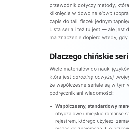
przewodnik dotyczy metody, która
kliknięcie w dowolne
słowo
(popraw
zapis do talii fiszek jednym tapni
Lista seriali też tu jest — ale jes
ma znaczenie dopiero wtedy, gdy
Dlaczego chińskie seri
Wiele materiałów do nauki języków
która jest
odrobinę powyżej
twojeg
że współczesne seriale są w tym 
podręcznik ani wiadomości:
Współczesny, standardowy mand
obyczajowe i miejskie romanse
rejestrem, którego użyjesz, zama
pisząc do znajomego. (To przeciw