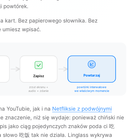
i powtórek.
nia kart. Bez papierowego słownika. Bez
e umiesz wpisać.
Powtarzaj
Zapisz
zrzut ekranu +
powtórki interwałowe
audio + zdanie
we właściwym momencie
a YouTubie, jak i na
Netfliksie z podwójnymi
 znaczenie, niż się wydaje: ponieważ chiński nie
apis jako ciąg pojedynczych znaków poda ci
吃
a słowo
吃饭
tak nie działa. Linglass wykrywa