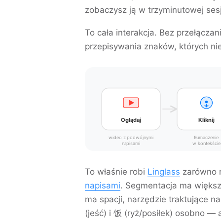
zobaczysz ją w trzyminutowej sesj
To cała interakcja. Bez przełącza
przepisywania znaków, których ni
Oglądaj
Kliknij
wideo z podwójnymi
tłumaczenie
napisami
w kontekście
To właśnie robi
Linglass
zarówno n
napisami
. Segmentacja ma większe
ma spacji, narzędzie traktujące n
(jeść) i
饭
(ryż/posiłek) osobno — 