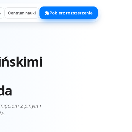
Pobierz rozszerzenie
Centrum nauki
hińskimi
da
nięciem z pinyin i
da.