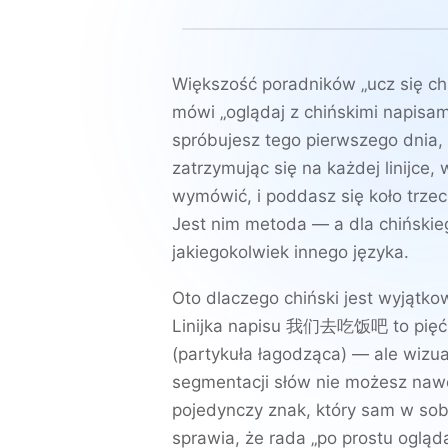
Większość poradników „ucz się chiń
mówi „oglądaj z chińskimi napisam
spróbujesz tego pierwszego dnia
zatrzymując się na każdej linijce, 
wymówić, i poddasz się koło trzec
Jest nim metoda — a dla chińskieg
jakiegokolwiek innego języka.
Oto dlaczego chiński jest wyjątko
Linijka napisu
我们去吃饭吧
to pię
(partykuła łagodząca) — ale wizua
segmentacji słów nie możesz na
pojedynczy znak, który sam w sobi
sprawia, że rada „po prostu ogląd