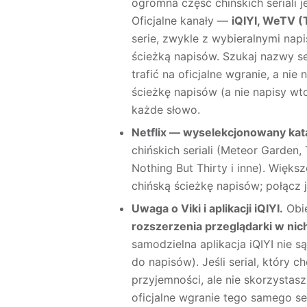
ogromna część chińskich seriali 
Oficjalne kanały —
iQIYI, WeTV 
serie, zwykle z wybieralnymi napi
ścieżką napisów. Szukaj nazwy ser
trafić na oficjalne wgranie, a ni
ścieżkę napisów (a nie napisy wt
każde słowo.
Netflix — wyselekcjonowany kata
chińskich seriali (Meteor Garden
Nothing But Thirty i inne). Większ
chińską ścieżkę napisów; połącz
Uwaga o Viki i aplikacji iQIYI.
Obie
rozszerzenia przeglądarki w nich
samodzielna aplikacja iQIYI nie s
do napisów). Jeśli serial, który c
przyjemności, ale nie skorzystas
oficjalne wgranie tego samego ser