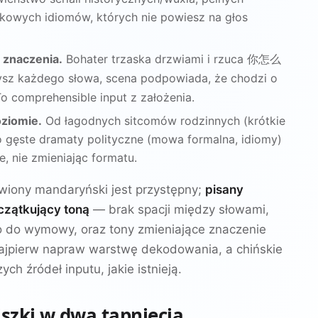
kowych idiomów, których nie powiesz na głos
 znaczenia.
Bohater trzaska drzwiami i rzuca
你怎么
żysz każdego słowa, scena podpowiada, że chodzi o
To comprehensible input z założenia.
ziomie.
Od łagodnych sitcomów rodzinnych (krótkie
o gęste dramaty polityczne (mowa formalna, idiomy)
, nie zmieniając formatu.
wiony mandaryński jest przystępny;
pisany
czątkujący toną
— brak spacji między słowami,
co do wymowy, oraz tony zmieniające znaczenie
ajpierw napraw warstwę dekodowania, a chińskie
ych źródeł inputu, jakie istnieją.
iszki w dwa tapnięcia