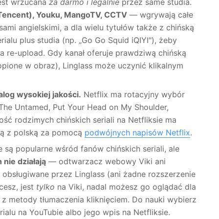
jest wrzucana
za darmo i legalnie
przez same studia.
(Tencent), Youku, MangoTV, CCTV
— wgrywają całe
sami angielskimi, a dla wielu tytułów także z chińską
ialu plus studia (np. „Go Go Squid iQIYI"), żeby
e na re-upload. Gdy kanał oferuje prawdziwą chińską
opione w obraz), Linglass może uczynić klikalnym
log wysokiej jakości.
Netflix ma rotacyjny wybór
, The Untamed, Put Your Head on My Shoulder,
ość rodzimych chińskich seriali na Netfliksie ma
 ją z polską za pomocą
podwójnych napisów Netflix
.
 są popularne wśród fanów chińskich seriali, ale
 nie działają
— odtwarzacz webowy Viki ani
ą obsługiwane przez Linglass (ani żadne rozszerzenie
hcesz, jest
tylko
na Viki, nadal możesz go oglądać dla
z z metody tłumaczenia kliknięciem. Do nauki wybierz
ialu na YouTubie albo jego wpis na Netfliksie.