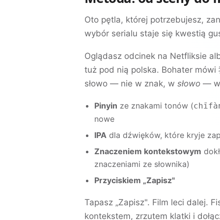
Oto pętla, której potrzebujesz, zan
wybór serialu staje się kwestią gus
Oglądasz odcinek na Netfliksie alb
tuż pod nią polska. Bohater mówi
słowo — nie w znak, w
słowo
— w 
Pinyin
ze znakami tonów (
chīfà
nowe
IPA
dla dźwięków, które kryje zap
Znaczeniem kontekstowym
dokł
znaczeniami ze słownika)
Przyciskiem „Zapisz"
Tapasz „Zapisz". Film leci dalej. F
kontekstem, zrzutem klatki i doł