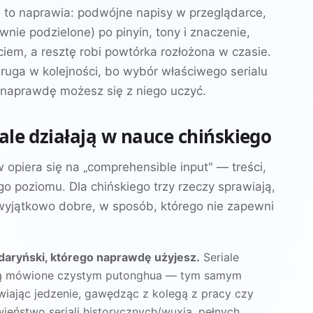
 to naprawia: podwójne napisy w przeglądarce,
nie podzielone) po pinyin, tony i znaczenie,
ęciem, a resztę robi powtórka rozłożona w czasie.
t druga w kolejności, bo wybór właściwego serialu
 naprawdę możesz się z niego uczyć.
ale działają w nauce chińskiego
 opiera się na „comprehensible input" — treści,
o poziomu. Dla chińskiego trzy rzeczy sprawiają,
wyjątkowo dobre, w sposób, którego nie zapewni
aryński, którego naprawdę użyjesz.
Seriale
 są mówione czystym putonghua — tym samym
wiając jedzenie, gawędząc z kolegą z pracy czy
ieństwo seriali historycznych/wuxia, pełnych