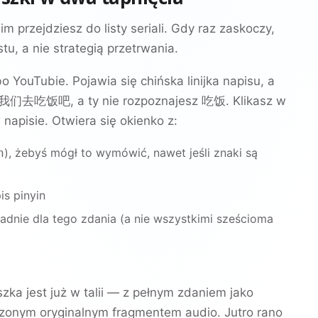
im przejdziesz do listy seriali. Gdy raz zaskoczy,
tu, a nie strategią przetrwania.
o YouTubie. Pojawia się chińska linijka napisu, a
我们去吃饭吧
, a ty nie rozpoznajesz
吃饭
. Klikasz w
napisie. Otwiera się okienko z:
), żebyś mógł to wymówić, nawet jeśli znaki są
n
is pinyin
adnie dla tego zdania (a nie wszystkimi sześcioma
iszka jest już w talii — z pełnym zdaniem jako
ączonym oryginalnym fragmentem audio. Jutro rano