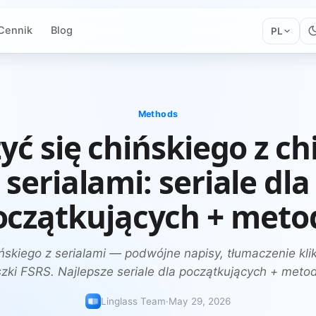
Cennik
Blog
PL
Methods
yć się chińskiego z c
serialami: seriale dla
oczątkujących + meto
ńskiego z serialami — podwójne napisy, tłumaczenie klik
szki FSRS. Najlepsze seriale dla początkujących + meto
Linglass Team
·
May 29, 2026