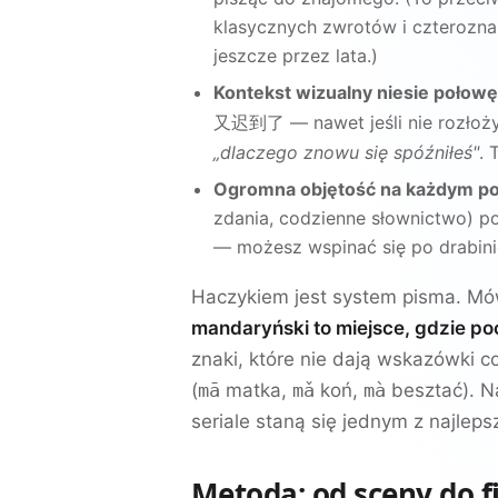
klasycznych zwrotów i czterozna
jeszcze przez lata.)
Kontekst wizualny niesie połowę
— nawet jeśli nie rozło
又迟到了
„dlaczego znowu się spóźniłeś"
. 
Ogromna objętość na każdym po
zdania, codzienne słownictwo) p
— możesz wspinać się po drabinie
Haczykiem jest system pisma. Mó
mandaryński to miejsce, gdzie po
znaki, które nie dają wskazówki 
(
mā
matka,
mǎ
koń,
mà
besztać). N
seriale staną się jednym z najlepsz
Metoda: od sceny do f