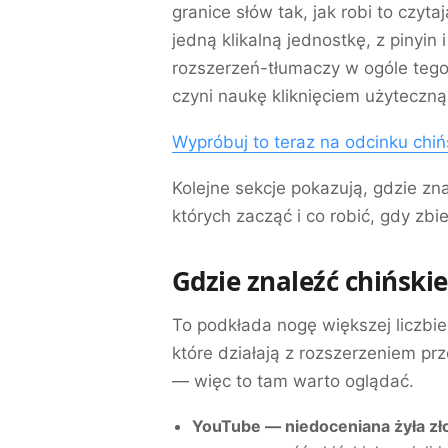
granice słów tak, jak robi to czyt
jedną klikalną jednostkę, z pinyi
rozszerzeń-tłumaczy w ogóle tego d
czyni naukę kliknięciem użyteczn
Wypróbuj to teraz na odcinku chiń
Kolejne sekcje pokazują, gdzie zna
których zacząć i co robić, gdy zbi
Gdzie znaleźć chińskie
To podkłada nogę większej liczbie
które działają z rozszerzeniem prz
— więc to tam warto oglądać.
YouTube — niedoceniana żyła złot