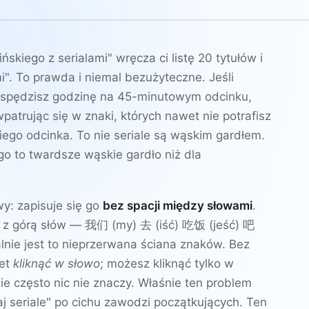
skiego z serialami" wręcza ci listę 20 tytułów i
i". To prawda i niemal bezużyteczne. Jeśli
, spędzisz godzinę na 45-minutowym odcinku,
wpatrując się w znaki, których nawet nie potrafisz
iego odcinka. To nie seriale są wąskim gardłem.
o to twardsze wąskie gardło niż dla
wy: zapisuje się go
bez spacji między słowami
.
ć z górą słów —
我们
(my)
去
(iść)
吃饭
(jeść)
吧
lnie jest to nieprzerwana ściana znaków. Bez
wet
kliknąć w słowo
; możesz kliknąć tylko w
e często nic nie znaczy. Właśnie ten problem
aj seriale" po cichu zawodzi początkujących. Ten