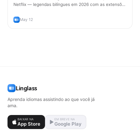
Netflix — legendas bilíngues em 2026 com as extensões
de navegador que funcionam de verdade, e a forma
certa de usá-las para realmente aprender o idioma.
May 12
Linglass
Aprenda idiomas assistindo ao que você já
ama.
BAIXAR NA
EM BREVE NA
App Store
Google Play