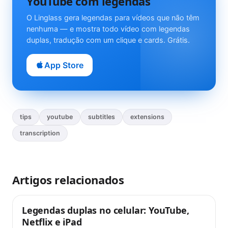
YouTube com legendas
O Linglass gera legendas para vídeos que não têm
nenhuma — e mostra todo vídeo com legendas
duplas, tradução com um clique e cards. Grátis.
App Store
tips
youtube
subtitles
extensions
transcription
Artigos relacionados
Legendas duplas no celular: YouTube,
Dicas
Netflix e iPad