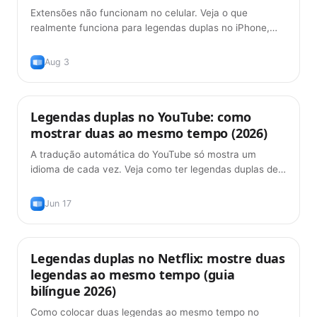
Extensões não funcionam no celular. Veja o que
realmente funciona para legendas duplas no iPhone,
iPad e Android em 2026 — e o que ainda não funciona.
Aug 3
Legendas duplas no YouTube: como
Dicas
mostrar duas ao mesmo tempo (2026)
A tradução automática do YouTube só mostra um
idioma de cada vez. Veja como ter legendas duplas de
verdade no YouTube — original mais tradução, grátis,
em 2026.
Jun 17
Legendas duplas no Netflix: mostre duas
Dicas
legendas ao mesmo tempo (guia
bilíngue 2026)
Como colocar duas legendas ao mesmo tempo no