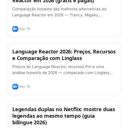
Reactor em 2026 (grátis e pagas)
Comparação honesta das melhores alternativas ao
Language Reactor em 2026 — Trancy, Migaku,
Linglass, InterSub e outras. Recursos, preços e qual
delas se encaixa no seu fluxo.
May 16
Language Reactor 2026: Preços, Recursos
Dicas
e Comparação com Linglass
Preços do Language Reactor, recursos Pro e uma
análise honesta de 2026 — comparado com Linglass
em legendas duplas, pronúncia, gramática com IA e
flashcards.
May 16
Legendas duplas no Netflix: mostre duas
Dicas
legendas ao mesmo tempo (guia
bilíngue 2026)