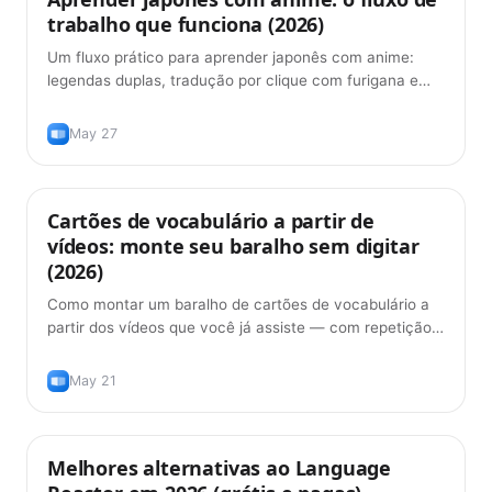
trabalho que funciona (2026)
Um fluxo prático para aprender japonês com anime:
legendas duplas, tradução por clique com furigana e
cartões FSRS — sem digitação manual.
May 27
Cartões de vocabulário a partir de
Produto
vídeos: monte seu baralho sem digitar
(2026)
Como montar um baralho de cartões de vocabulário a
partir dos vídeos que você já assiste — com repetição
espaçada (FSRS) e sem digitar palavras à mão.
May 21
Melhores alternativas ao Language
Dicas