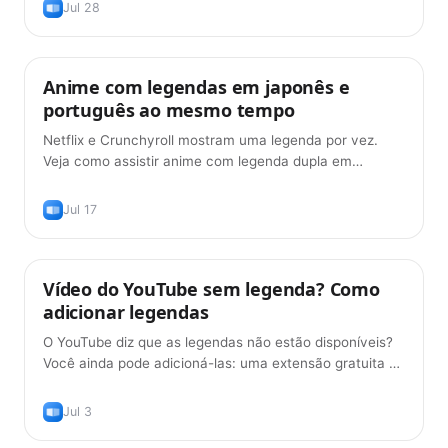
Jul 28
Anime com legendas em japonês e
Dicas
português ao mesmo tempo
Netflix e Crunchyroll mostram uma legenda por vez.
Veja como assistir anime com legenda dupla em
japonês e português — grátis, em 2026.
Jul 17
Vídeo do YouTube sem legenda? Como
Dicas
adicionar legendas
O YouTube diz que as legendas não estão disponíveis?
Você ainda pode adicioná-las: uma extensão gratuita as
gera para qualquer vídeo. Guia 2026.
Jul 3