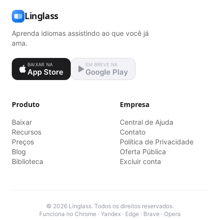
Linglass
Aprenda idiomas assistindo ao que você já
ama.
BAIXAR NA
EM BREVE NA
App Store
Google Play
Produto
Empresa
Baixar
Central de Ajuda
Recursos
Contato
Preços
Política de Privacidade
Blog
Oferta Pública
Biblioteca
Excluir conta
© 2026 Linglass. Todos os direitos reservados.
Funciona no Chrome · Yandex · Edge · Brave · Opera