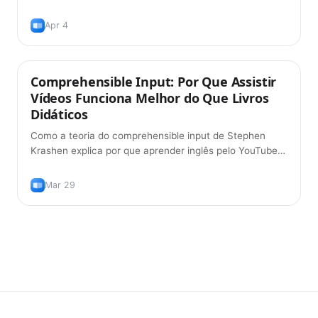
construção de vocabulário com legendas duplas e
repetição espaçada.
Apr 4
Comprehensible Input: Por Que Assistir
Métodos de Aprendizado
Vídeos Funciona Melhor do Que Livros
Didáticos
Como a teoria do comprehensible input de Stephen
Krashen explica por que aprender inglês pelo YouTube e
filmes é mais eficaz do que o estudo tradicional com
livros didáticos.
Mar 29