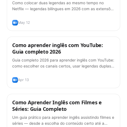
Como colocar duas legendas ao mesmo tempo no
Netflix — legendas bilíngues em 2026 com as extensões
de navegador que funcionam de verdade, e a forma
certa de usá-las para realmente aprender o idioma.
May 12
Como aprender inglês com YouTube:
Dicas
Guia completo 2026
Guia completo 2026 para aprender inglês com YouTube:
como escolher os canais certos, usar legendas duplas
de forma eficiente e construir vocabulário a partir de
vídeos que você realmente curte.
Apr 13
Como Aprender Inglês com Filmes e
Métodos de Aprendizado
Séries: Guia Completo
Um guia prático para aprender inglês assistindo filmes e
séries — desde a escolha do conteúdo certo até a