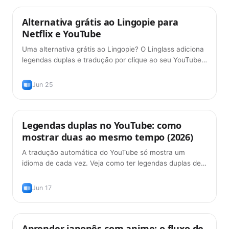
Alternativa grátis ao Lingopie para
Dicas
Netflix e YouTube
Uma alternativa grátis ao Lingopie? O Linglass adiciona
legendas duplas e tradução por clique ao seu YouTube
e Netflix — grátis.
Jun 25
Legendas duplas no YouTube: como
Dicas
mostrar duas ao mesmo tempo (2026)
A tradução automática do YouTube só mostra um
idioma de cada vez. Veja como ter legendas duplas de
verdade no YouTube — original mais tradução, grátis,
em 2026.
Jun 17
Aprender japonês com anime: o fluxo de
Métodos de Aprendizado