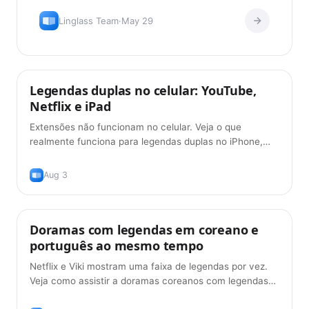
para começar + o método.
Linglass Team
·
May 29
Legendas duplas no celular: YouTube,
Dicas
Netflix e iPad
Extensões não funcionam no celular. Veja o que
realmente funciona para legendas duplas no iPhone,
iPad e Android em 2026 — e o que ainda não funciona.
Aug 3
Doramas com legendas em coreano e
Dicas
português ao mesmo tempo
Netflix e Viki mostram uma faixa de legendas por vez.
Veja como assistir a doramas coreanos com legendas
em coreano e português juntas — de graça, em 2026.