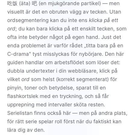
吃饭
(äta)
吧
(en mjukgörande partikel) — men
visuellt är det en obruten vägg av tecken. Utan
ordsegmentering kan du inte ens
klicka på ett
ord
; du kan bara klicka på ett enskilt tecken, som
ofta inte betyder något på egen hand. Just det
enda problemet är varför rådet „titta bara på en
C-drama" tyst misslyckas för nybörjare. Den här
guiden handlar om arbetsflödet som löser det:
dubbla undertexter i din webbläsare, klick på
vilket
ord
som helst (korrekt segmenterat) för
pinyin, toner och betydelse, sparat till en
flashkortslek med en tryckning, och så får
upprepning med intervaller sköta resten.
Serielistan finns också här — men på andra plats,
för rätt serie spelar roll först när du faktiskt kan
lära dig av den.