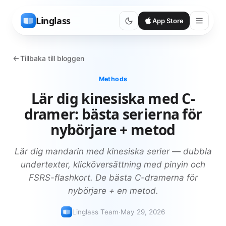
Linglass
App Store
Tillbaka till bloggen
Methods
Lär dig kinesiska med C-
dramer: bästa serierna för
nybörjare + metod
Lär dig mandarin med kinesiska serier — dubbla
undertexter, klicköversättning med pinyin och
FSRS-flashkort. De bästa C-dramerna för
nybörjare + en metod.
Linglass Team
·
May 29, 2026