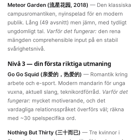
Meteor Garden (流星花园, 2018)
— Den klassiska
campusromantiken, nyinspelad för en modern
publik. Lång (49 avsnitt) men jämn, med tydligt
ungdomligt tal.
Varför det fungerar:
den rena
mängden comprehensible input på en stabil
svårighetsnivå.
Nivå 3 — din första riktiga utmaning
Go Go Squid (亲爱的，热爱的)
— Romantik kring
arbete och e-sport. Modern mandarin för unga
vuxna, aktuell slang, teknikordförråd.
Varför det
fungerar:
mycket motiverande, och det
vardagliga relationsspråket överförs väl; räkna
med ~30 spelspecifika ord.
Nothing But Thirty (三十而已)
— Tre kvinnor i