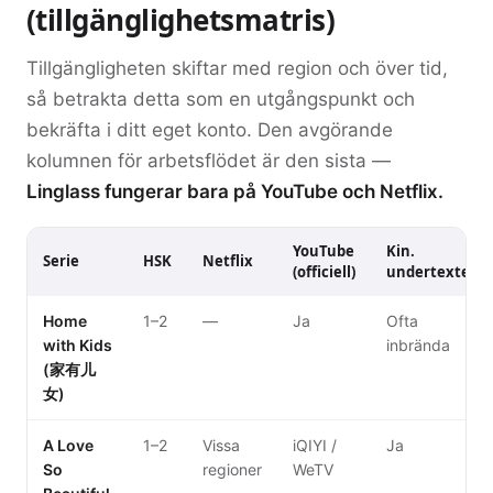
(tillgänglighetsmatris)
Tillgängligheten skiftar med region och över tid,
så betrakta detta som en utgångspunkt och
bekräfta i ditt eget konto. Den avgörande
kolumnen för arbetsflödet är den sista —
Linglass fungerar bara på YouTube och Netflix.
YouTube
Kin.
Serie
HSK
Netflix
(officiell)
undertexter
Home
1–2
—
Ja
Ofta
with Kids
inbrända
(家有儿
女)
A Love
1–2
Vissa
iQIYI /
Ja
So
regioner
WeTV