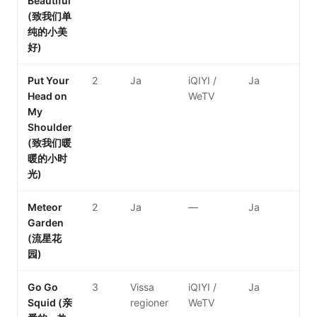
Beautiful
(致我们单
纯的小美
好)
Put Your
2
Ja
iQIYI /
Ja
Head on
WeTV
My
Shoulder
(致我们暖
暖的小时
光)
Meteor
2
Ja
—
Ja
Garden
(流星花
园)
Go Go
3
Vissa
iQIYI /
Ja
Squid (亲
regioner
WeTV