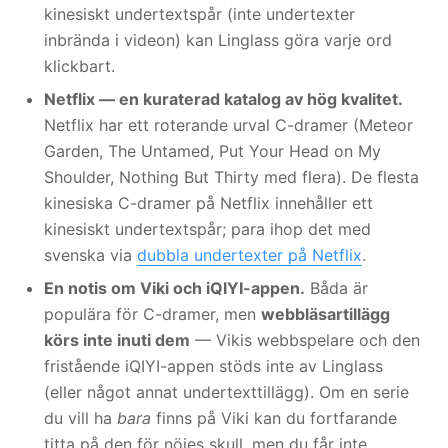
kinesiskt undertextspår (inte undertexter
inbrända i videon) kan Linglass göra varje ord
klickbart.
Netflix — en kuraterad katalog av hög kvalitet.
Netflix har ett roterande urval C-dramer (Meteor
Garden, The Untamed, Put Your Head on My
Shoulder, Nothing But Thirty med flera). De flesta
kinesiska C-dramer på Netflix innehåller ett
kinesiskt undertextspår; para ihop det med
svenska via
dubbla undertexter på Netflix
.
En notis om Viki och iQIYI-appen.
Båda är
populära för C-dramer, men
webbläsartillägg
körs inte inuti dem
— Vikis webbspelare och den
fristående iQIYI-appen stöds inte av Linglass
(eller något annat undertexttillägg). Om en serie
du vill ha
bara
finns på Viki kan du fortfarande
titta på den för nöjes skull, men du får inte