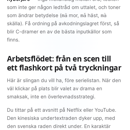
som inte ger någon ledtråd om uttalet, och toner
som ändrar betydelse (
mā
mor,
mǎ
häst,
mà
skälla). Få ordning på avkodningslagret först, så
blir C-dramer en av de bästa inputkällor som
finns.
Arbetsflödet: från en scen till
ett flashkort på två tryckningar
Här är slingan du vill ha, före serielistan. När den
väl klickar på plats blir valet av drama en
smaksak, inte en överlevnadsstrategi.
Du tittar på ett avsnitt på Netflix eller YouTube.
Den kinesiska undertextraden dyker upp, med
den svenska raden direkt under. En karaktär