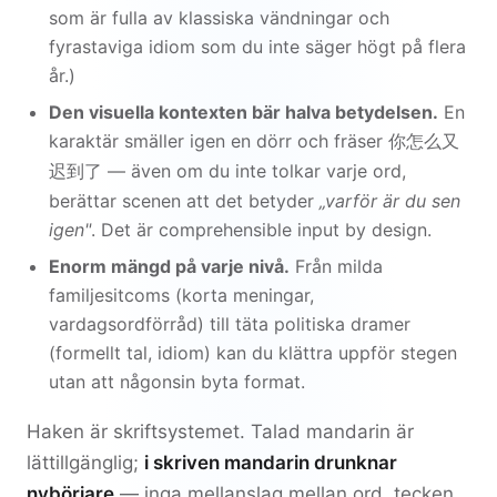
som är fulla av klassiska vändningar och
fyrastaviga idiom som du inte säger högt på flera
år.)
Den visuella kontexten bär halva betydelsen.
En
karaktär smäller igen en dörr och fräser
你怎么又
— även om du inte tolkar varje ord,
迟到了
berättar scenen att det betyder
„varför är du sen
igen"
. Det är comprehensible input by design.
Enorm mängd på varje nivå.
Från milda
familjesitcoms (korta meningar,
vardagsordförråd) till täta politiska dramer
(formellt tal, idiom) kan du klättra uppför stegen
utan att någonsin byta format.
Haken är skriftsystemet. Talad mandarin är
lättillgänglig;
i skriven mandarin drunknar
nybörjare
— inga mellanslag mellan ord, tecken