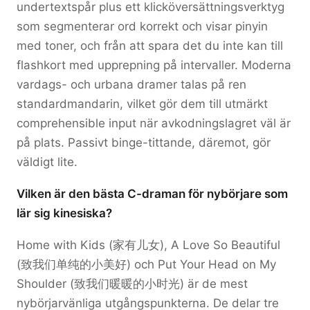
undertextspår plus ett klicköversättningsverktyg
som segmenterar ord korrekt och visar pinyin
med toner, och från att spara det du inte kan till
flashkort med upprepning på intervaller. Moderna
vardags- och urbana dramer talas på ren
standardmandarin, vilket gör dem till utmärkt
comprehensible input när avkodningslagret väl är
på plats. Passivt binge-tittande, däremot, gör
väldigt lite.
Vilken är den bästa C-draman för nybörjare som
lär sig kinesiska?
Home with Kids (家有儿女), A Love So Beautiful
(致我们单纯的小美好) och Put Your Head on My
Shoulder (致我们暖暖的小时光) är de mest
nybörjarvänliga utgångspunkterna. De delar tre