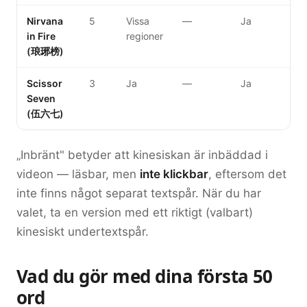
Nirvana
5
Vissa
—
Ja
in Fire
regioner
(琅琊榜)
Scissor
3
Ja
—
Ja
Seven
(伍六七)
„Inbränt" betyder att kinesiskan är inbäddad i
videon — läsbar, men
inte klickbar
, eftersom det
inte finns något separat textspår. När du har
valet, ta en version med ett riktigt (valbart)
kinesiskt undertextspår.
Vad du gör med dina första 50
ord