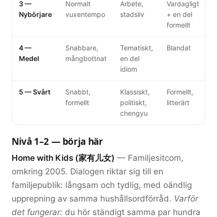
3 —
Normalt
Arbete,
Vardagligt
Nybörjare
vuxentempo
stadsliv
+ en del
formellt
4 —
Snabbare,
Tematiskt,
Blandat
Medel
mångbottnat
en del
idiom
5 — Svårt
Snabbt,
Klassiskt,
Formellt,
formellt
politiskt,
litterärt
chengyu
Nivå 1–2 — börja här
Home with Kids (家有儿女)
— Familjesitcom,
omkring 2005. Dialogen riktar sig till en
familjepublik: långsam och tydlig, med oändlig
upprepning av samma hushållsordförråd.
Varför
det fungerar:
du hör ständigt samma par hundra