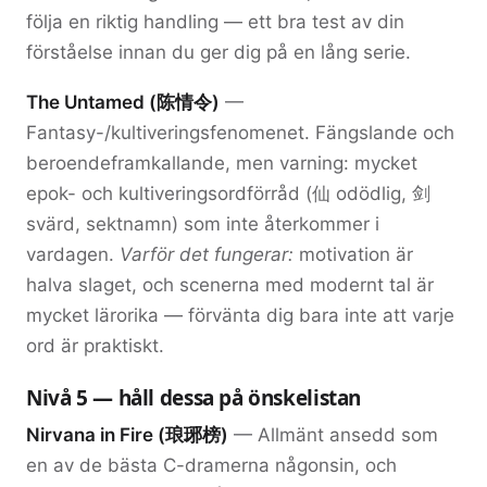
följa en riktig handling — ett bra test av din
förståelse innan du ger dig på en lång serie.
The Untamed (陈情令)
—
Fantasy-/kultiveringsfenomenet. Fängslande och
beroendeframkallande, men varning: mycket
epok- och kultiveringsordförråd (
仙
odödlig,
剑
svärd, sektnamn) som inte återkommer i
vardagen.
Varför det fungerar:
motivation är
halva slaget, och scenerna med modernt tal är
mycket lärorika — förvänta dig bara inte att varje
ord är praktiskt.
Nivå 5 — håll dessa på önskelistan
Nirvana in Fire (琅琊榜)
— Allmänt ansedd som
en av de bästa C-dramerna någonsin, och