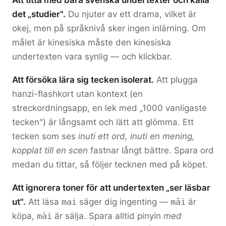
Att titta med bara svenska undertexter och kalla
det „studier".
Du njuter av ett drama, vilket är
okej, men på språknivå sker ingen inlärning. Om
målet är kinesiska måste den kinesiska
undertexten vara synlig — och klickbar.
Att försöka lära sig tecken isolerat.
Att plugga
hanzi-flashkort utan kontext (en
streckordningsapp, en lek med „1000 vanligaste
tecken") är långsamt och lätt att glömma. Ett
tecken som ses
inuti ett ord, inuti en mening,
kopplat till en scen
fastnar långt bättre. Spara ord
medan du tittar, så följer tecknen med på köpet.
Att ignorera toner för att undertexten „ser läsbar
ut".
Att läsa
mai
säger dig ingenting —
mǎi
är
köpa,
mài
är sälja. Spara alltid pinyin
med