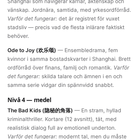
Shanghai som navigerar karriär, äktenskap och
vänskap. Jordnära, samtida, med yrkesordförråd.
Varför det fungerar:
det är registret för vuxet
stadsliv — precis vad de flesta inlärare faktiskt
behöver.
Ode to Joy (欢乐颂)
— Ensembledrama, fem
kvinnor i samma bostadskvarter i Shanghai. Brett
ordförråd över finans, familj och romantik.
Varför
det fungerar:
skilda talare och ämnen i en och
samma serie vidgar din spännvidd snabbt.
Nivå 4 — medel
The Bad Kids (隐秘的角落)
— En stram, hyllad
kriminalthriller. Kortare (12 avsnitt), tät, med
realistisk dialog full av emotionell underton.
Varför det fungerar:
modernt tal, men du måste