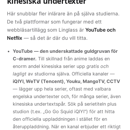
kinesiska undertexter
Här snubblar fler inlärare än på själva studierna.
De två plattformar som fungerar med ett
webbläsartillägg som Linglass är
YouTube och
Netflix
— så det är där du vill titta.
YouTube — den underskattade guldgruvan för
C-dramer.
Till skillnad från anime laddas en
enorm andel kinesiska serier upp
gratis och
lagligt
av studiorna själva. Officiella kanaler —
iQIYI, WeTV (Tencent), Youku, MangoTV, CCTV
— lägger upp hela serier, oftast med valbara
engelska undertexter och, för många serier, även
kinesiska undertextspår. Sök på serietiteln plus
studion (t.ex. „Go Go Squid iQIYI") för att hitta
den officiella uppladdningen i stället för en
återuppladdning. När en kanal erbjuder ett riktigt