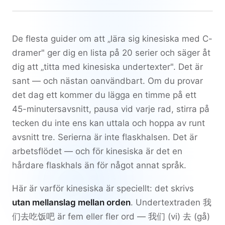
De flesta guider om att „lära sig kinesiska med C-
dramer" ger dig en lista på 20 serier och säger åt
dig att „titta med kinesiska undertexter". Det är
sant — och nästan oanvändbart. Om du provar
det dag ett kommer du lägga en timme på ett
45-minutersavsnitt, pausa vid varje rad, stirra på
tecken du inte ens kan uttala och hoppa av runt
avsnitt tre. Serierna är inte flaskhalsen. Det är
arbetsflödet — och för kinesiska är det en
hårdare flaskhals än för något annat språk.
Här är varför kinesiska är speciellt: det skrivs
utan mellanslag mellan orden
. Undertextraden
我
们去吃饭吧
är fem eller fler ord —
我们
(vi)
去
(gå)