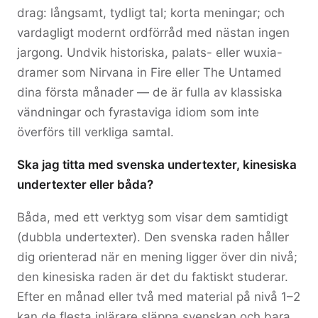
drag: långsamt, tydligt tal; korta meningar; och
vardagligt modernt ordförråd med nästan ingen
jargong. Undvik historiska, palats- eller wuxia-
dramer som Nirvana in Fire eller The Untamed
dina första månader — de är fulla av klassiska
vändningar och fyrastaviga idiom som inte
överförs till verkliga samtal.
Ska jag titta med svenska undertexter, kinesiska
undertexter eller båda?
Båda, med ett verktyg som visar dem samtidigt
(dubbla undertexter). Den svenska raden håller
dig orienterad när en mening ligger över din nivå;
den kinesiska raden är det du faktiskt studerar.
Efter en månad eller två med material på nivå 1–2
kan de flesta inlärare släppa svenskan och bara