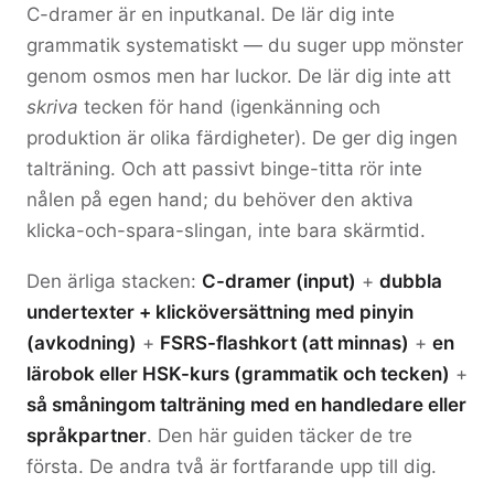
C-dramer är en inputkanal. De lär dig inte
grammatik systematiskt — du suger upp mönster
genom osmos men har luckor. De lär dig inte att
skriva
tecken för hand (igenkänning och
produktion är olika färdigheter). De ger dig ingen
talträning. Och att passivt binge-titta rör inte
nålen på egen hand; du behöver den aktiva
klicka-och-spara-slingan, inte bara skärmtid.
Den ärliga stacken:
C-dramer (input)
+
dubbla
undertexter + klicköversättning med pinyin
(avkodning)
+
FSRS-flashkort (att minnas)
+
en
lärobok eller HSK-kurs (grammatik och tecken)
+
så småningom talträning med en handledare eller
språkpartner
. Den här guiden täcker de tre
första. De andra två är fortfarande upp till dig.