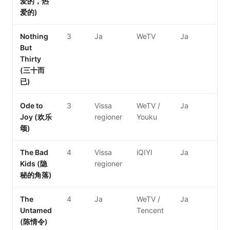
爱的，热
爱的)
Nothing
3
Ja
WeTV
Ja
But
Thirty
(三十而
已)
Ode to
3
Vissa
WeTV /
Ja
Joy (欢乐
regioner
Youku
颂)
The Bad
4
Vissa
iQIYI
Ja
Kids (隐
regioner
秘的角落)
The
4
Ja
WeTV /
Ja
Untamed
Tencent
(陈情令)