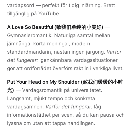
vardagsord — perfekt för tidig inlärning. Brett
tillgänglig på YouTube.
A Love So Beautiful (致我们单纯的小美好)
—
Gymnasieromantik. Naturliga samtal mellan
jämnåriga, korta meningar, modern
standardmandarin, nästan ingen jargong.
Varför
det fungerar:
igenkännbara vardagssituationer
gör att ordförrådet överförs rakt in i verkliga livet.
Put Your Head on My Shoulder (致我们暖暖的小时
光)
— Vardagsromantik på universitetet.
Långsamt, mjukt tempo och konkreta
vardagsämnen.
Varför det fungerar:
låg
informationstäthet per scen, så du kan pausa och
lyssna om utan att tappa handlingen.