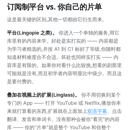
订阅制平台 vs. 你自己的片单
这是最关键的区别,其他一切都由它衍生而来。
平台(Lingopie 之类)。
你进入一个单独的服务,用它
库里有的内容来学。好处是实打实的 —— 内容都是
为学习者精选的,并按 A1 到 C1 标好了等级,你随时都
知道材料难度合不合适。坏处也同样实打实 —— 内
容库是有限的。如果你对看什么比较挑,想看的剧那里
可能就是没有,而且初学者内容明显比中级少。而且这
是要付费的。
叠加在视频上的扩展(Linglass)。
你不用切换到某个
专门的 App —— 打开 YouTube 或 Netflix,播放你本
来就打算看的东西,扩展就在上面加上
双语字幕
、点击
翻译、发音和单词卡。没有那种会被你"看完"的内容
库 —— 你的"片单"就是整个 YouTube 和你整个