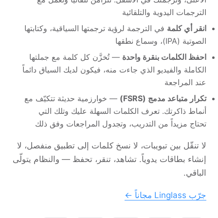
الترجمات اليدوية والتلقائية
انقر أي كلمة
في الترجمة لرؤية ترجمتها السياقية، وكتابتها
الصوتية (IPA)، وسماع نطقها
احفظ الكلمات بنقرة واحدة
— تُخزَّن كل كلمة مع جملتها
الكاملة والفيديو الذي جاءت منه، فيكون لديك السياق دائماً
عند المراجعة
تكرار متباعد مدمج (FSRS)
— خوارزمية حديثة تتكيّف مع
أنماط ذاكرتك. تعرف الكلمات السهلة عليك وتلك التي
تحتاج مزيداً من التدريب، وتجدول المراجعات وفق ذلك
لا تنقّل بين تبويبات، لا نسخ كلمات إلى تطبيق منفصل، لا
إنشاء بطاقات يدوياً. تشاهد، تنقر، تحفظ — والنظام يتولّى
الباقي.
جرّب Linglass مجاناً ←