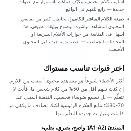
أسلوب كلام مختلف، يتكيّف دماغك باستمرار مع أصوات
جديدة — رائع للفهم في الواقع
صيغة الكلام المباشر للكاميرا.
يخاطب كثير من صانعي
المحتوى المشاهد مباشرة، بوضوح وبإيقاع طبيعي. هذا
أسهل في المتابعة من حوارات الأفلام السريعة أو
المحادثات الجماعية — نقطة بداية جيدة قبل المحتوى
الأصعب
اختر قنوات تناسب مستواك
أكثر الأخطاء شيوعاً هو مشاهدة محتوى أصعب من اللازم.
إن كنتَ تفهم أقل من 50% من كلام شخص ما، فأنتَ لا
تتعلّم — بل تسمع ضوضاء فحسب. النقطة المثلى عند
70-80%: تتابع الفكرة الرئيسية لكنك تصادف ما يكفي من
كلمات وعبارات جديدة للتعلّم منها.
المبتدئ (A1-A2): واضح، بصري، بطيء