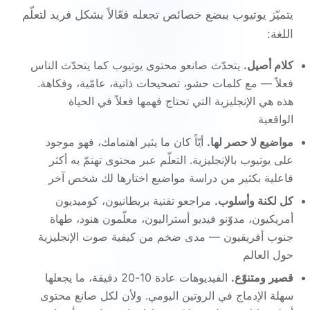
يتميّز يوتيوب ببضع خصائص تجعله فعّالاً بشكل فريد لتعلّم
اللغة:
كلام أصيل.
يتحدّث صانعو محتوى يوتيوب كما يتحدّث الناس
فعلاً — مع كلمات حشو، تصحيحات ذاتية، عامّية، وفكاهة.
هذه هي الإنجليزية التي تحتاج فهمها فعلاً في الحياة
الواقعية
مواضيع لا حصر لها.
أيّاً كان ما يثير اهتمامك، فهو موجود
على يوتيوب بالإنجليزية. التعلّم عبر محتوى تهتمّ به أكثر
فاعلية بكثير من دراسة مواضيع اختارها لك شخص آخر
كل لكنة وأسلوب.
مراجعو تقنية بريطانيون، كوميديون
أمريكيون، مدوّنو فيديو أستراليون، معلّمون هنود، طهاة
جنوب أفريقيون — مدى ضخم من كيفية صوت الإنجليزية
حول العالم
قصير ومتنوّع.
الفيديوهات عادة 10-20 دقيقة، ما يجعلها
سهلة الإدماج في الروتين اليومي. ولأن لكل صانع محتوى