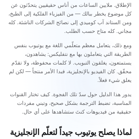
الإطلاق. ملايين الساعات من أناس حقيقيين يتحدّثون عن
كل موضوع يخطر ببالك — من الفيزياء الفلكية إلى الطبخ،
ومن الستاند آب كوميدي إلى نصائح الشركات الناشئة. كله
مجاني. كله متاح حسب الطلب.
ومع ذلك، يتعامل معظم متعلّمي اللغة مع يوتيوب بنفس
الطريقة التي يتعاملون بها مع نتفليكس: يشاهدون،
يستمتعون، يغلقون التبويب. لا كلمات محفوظة، ولا تقدّم
محقّق. كان الفيديو بالإنجليزية، فبدا الأمر منتجاً — لكن لم
يعلق شيء فعلاً.
يدور هذا الدليل حول سدّ تلك الفجوة. كيف تختار القنوات
المناسبة، تضبط الترجمة بشكل صحيح، وتبني مفردات
حقيقية من فيديوهات كنتَ ستشاهدها على أي حال.
لماذا يصلح يوتيوب جيداً لتعلّم الإنجليزية