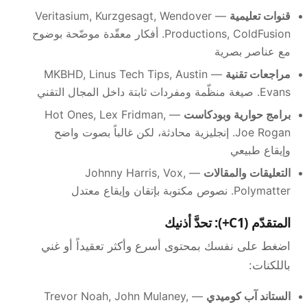
قنوات تعليمية
— Veritasium, Kurzgesagt, Wendover
Productions, ColdFusion. أفكار معقّدة موضّحة بوضوح
مع عناصر بصرية
مراجعات تقنية
— MKBHD, Linus Tech Tips, Austin
Evans. صيغة منظّمة ومفردات ثابتة داخل المجال التقني
برامج حوارية وبودكاست
— Hot Ones, Lex Fridman,
Joe Rogan. إنجليزية محادثة، لكن غالباً بصوت واضح
وإيقاع طبيعي
التعليقات والمقالات
— Johnny Harris, Vox,
Polymatter. نصوص مكتوبة بإتقان وإيقاع معتدل
المتقدّم (C1+): تحدَّ أذنيك
اضغط على نفسك بمحتوى أسرع وأكثر تعقيداً أو غني
باللكنات:
الستاند آب كوميدي
— Trevor Noah, John Mulaney,