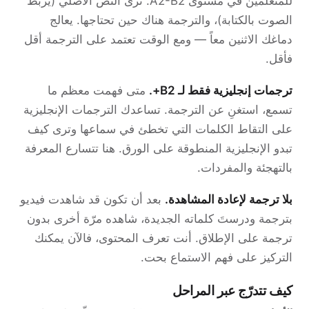
للمتعلّمين في مستوى A2-B2. ترى النص الأصلي (يربط
الصوت بالكتابة)، والترجمة هناك حين تحتاجها. يعالج
دماغك الاثنين معاً — ومع الوقت تعتمد على الترجمة أقل
فأقل.
ترجمات إنجليزية فقط لـ B2+.
متى فهمت معظم ما
تسمع، استغنِ عن الترجمة. تساعدك الترجمات الإنجليزية
على التقاط الكلمات التي تخطئ في سماعها وترى كيف
تبدو الإنجليزية المنطوقة على الورق. هنا تتسارع المعرفة
بالتهجئة والمفردات.
بلا ترجمة لإعادة المشاهدة.
بعد أن تكون قد شاهدت فيديو
بترجمة ودرستَ كلماته الجديدة، شاهده مرّة أخرى بدون
ترجمة على الإطلاق. أنت تعرف المحتوى، فالآن يمكنك
التركيز على فهم الاستماع بحت.
كيف تتدرّج عبر المراحل