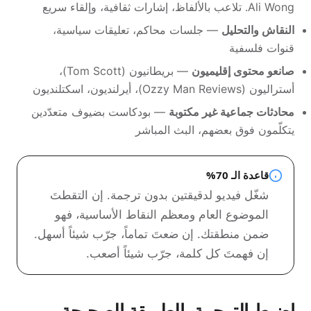
Ali Wong. تلاعب بالألفاظ، إشارات ثقافية، وإلقاء سريع
النقاش والتحليل
— جلسات محاكم، تعليقات سياسية،
قنوات فلسفية
صانعو محتوى إقليميون
— بريطانيون (Tom Scott)،
أستراليون (Ozzy Man Reviews)، أيرلنديون، اسكتلنديون
محادثات جماعية غير مكتوبة
— بودكاست بضيوف متعدّدين
يتكلّمون فوق بعضهم، البث المباشر
قاعدة الـ 70%
شغّل فيديو لدقيقتين بدون ترجمة. إن التقطتَ
الموضوع العام ومعظم النقاط الأساسية، فهو
ضمن منطقتك. إن ضعتَ تماماً، جرّب شيئاً أسهل.
إن فهمتَ كل كلمة، جرّب شيئاً أصعب.
اضبط الترجمة بالطريقة الصحيحة