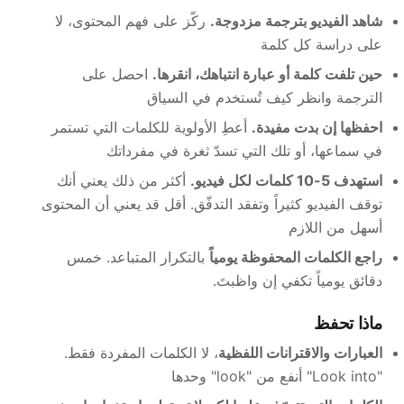
شاهد الفيديو بترجمة مزدوجة.
ركّز على فهم المحتوى، لا
على دراسة كل كلمة
حين تلفت كلمة أو عبارة انتباهك، انقرها.
احصل على
الترجمة وانظر كيف تُستخدم في السياق
احفظها إن بدت مفيدة.
أعطِ الأولوية للكلمات التي تستمر
في سماعها، أو تلك التي تسدّ ثغرة في مفرداتك
استهدف 5-10 كلمات لكل فيديو.
أكثر من ذلك يعني أنك
توقف الفيديو كثيراً وتفقد التدفّق. أقل قد يعني أن المحتوى
أسهل من اللازم
راجع الكلمات المحفوظة يومياً
بالتكرار المتباعد. خمس
دقائق يومياً تكفي إن واظبتَ.
ماذا تحفظ
العبارات والاقترانات اللفظية
، لا الكلمات المفردة فقط.
"Look into" أنفع من "look" وحدها