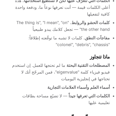
الكلمات التي تتعرّف عليها لكن لا تستطيع استخدامها.
هذه
أعلى الكلمات قيمة — أنت تعرفها نوعاً ما، ودفعة واحدة
كافية لتفعيلها
كلمات الحشو والروابط.
"The thing is", "I mean", "on
the other hand" — تجعل كلامك يبدو طبيعياً
مفاجآت النطق.
كلمات لا تشبه ما توقّعته إطلاقاً:
"colonel", "debris", "chassis"
ماذا تتجاوز
المصطلحات التقنية البحتة
ما لم تحتجها للعمل. إن استخدم
فيديو فيزياء كلمة "eigenvalue"، فمن المرجّح أنك لا
تحتاجها في إنجليزية اليوميات
أسماء العلم وأسماء العلامات التجارية
الكلمات التي تعرفها جيداً
— لا تضيّع مساحة بطاقات
تعليمية عليها