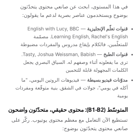
في هذا المستوى، ابحث عن صانعي محتوى يتحدّثون
بوضوح ويستخدمون عناصر بصرية لدعم ما يقولون:
قنوات تعلّم الإنجليزية
— English with Lucy, BBC
Learning English, Rachel's English. مصمّمة
للمتعلّمين، فالكلام بإيقاع مدروس والمفردات مضبوطة
قنوات الطبخ
— Tasty, Joshua Weissman, Babish.
ترى ما يفعلونه أثناء وصفهم له. السياق البصري يجعل
الكلمات المجهولة قابلة للتخمين
مدوّنات فيديو بسيطة
— فيديوهات الروتين اليومي، "ما
آكله في يومي"، جولات في الشقق. بنية متوقّعة ومفردات
يومية
المتوسّط (B1-B2): محتوى حقيقي، متحدّثون واضحون
تستطيع الآن التعامل مع معظم محتوى يوتيوب. ركّز على
صانعي محتوى يتحدّثون بوضوح: