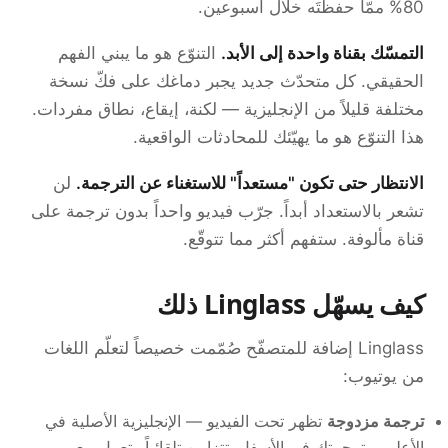
80% ممّا حفظتَه خلال أسبوعين.
التمسّك بقناة واحدة إلى الأبد.
التنوّع هو ما يبني الفهم
الحقيقي. كل متحدّث جديد يجبر دماغك على فكّ نسخة
مختلفة قليلاً من الإنجليزية — لكنة، إيقاع، نطاق مفردات.
هذا التنوّع هو ما يهيّئك للمحادثات الواقعية.
الانتظار حتى تكون "مستعداً" للاستغناء عن الترجمة.
لن
تشعر بالاستعداد أبداً. جرّب فيديو واحداً بدون ترجمة على
قناة مألوفة. ستفهم أكثر مما تتوقّع.
كيف يسهّل Linglass ذلك
Linglass إضافة للمتصفّح صُمّمت خصيصاً لتعلّم اللغات
من يوتيوب:
ترجمة مزدوجة
تظهر تحت الفيديو — الإنجليزية الأصلية في
الأعلى، وترجمتك في الأسفل. تتزامن تلقائياً وتعمل مع