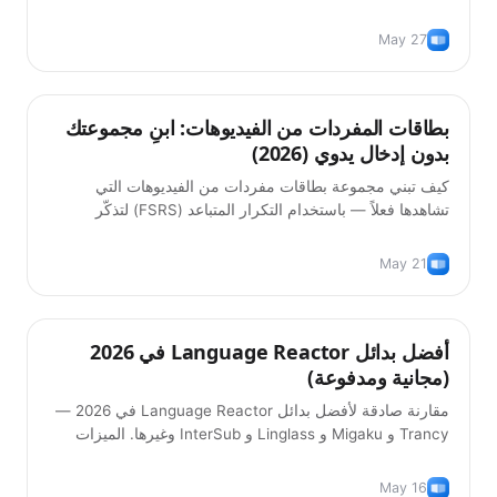
كتابة يدوية.
May 27
بطاقات المفردات من الفيديوهات: ابنِ مجموعتك
المنتج
بدون إدخال يدوي (2026)
كيف تبني مجموعة بطاقات مفردات من الفيديوهات التي
تشاهدها فعلاً — باستخدام التكرار المتباعد (FSRS) لتذكّر
الكلمات دون كتابتها يدوياً.
May 21
أفضل بدائل Language Reactor في 2026
نصائح
(مجانية ومدفوعة)
مقارنة صادقة لأفضل بدائل Language Reactor في 2026 —
Trancy و Migaku و Linglass و InterSub وغيرها. الميزات
والأسعار والخيار الأنسب لطريقة عملك.
May 16