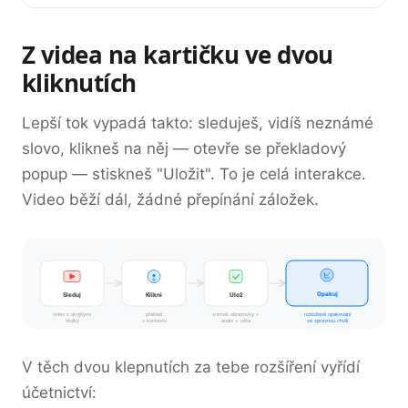
Z videa na kartičku ve dvou
kliknutích
Lepší tok vypadá takto: sleduješ, vidíš neznámé
slovo, klikneš na něj — otevře se překladový
popup — stiskneš "Uložit". To je celá interakce.
Video běží dál, žádné přepínání záložek.
Opakuj
Sleduj
Klikni
Ulož
video s dvojitými
překlad
snímek obrazovky +
rozložené opakování
titulky
v kontextu
audio + věta
ve správnou chvíli
V těch dvou klepnutích za tebe rozšíření vyřídí
účetnictví: