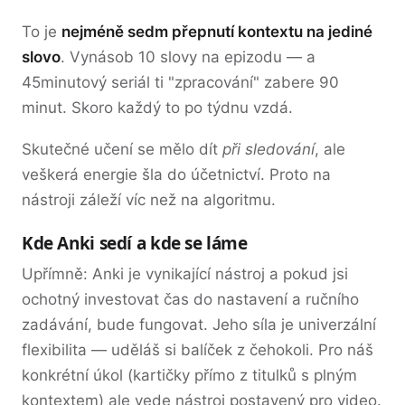
To je
nejméně sedm přepnutí kontextu na jediné
slovo
. Vynásob 10 slovy na epizodu — a
45minutový seriál ti "zpracování" zabere 90
minut. Skoro každý to po týdnu vzdá.
Skutečné učení se mělo dít
při sledování
, ale
veškerá energie šla do účetnictví. Proto na
nástroji záleží víc než na algoritmu.
Kde Anki sedí a kde se láme
Upřímně: Anki je vynikající nástroj a pokud jsi
ochotný investovat čas do nastavení a ručního
zadávání, bude fungovat. Jeho síla je univerzální
flexibilita — uděláš si balíček z čehokoli. Pro náš
konkrétní úkol (kartičky přímo z titulků s plným
kontextem) ale vede nástroj postavený pro video.