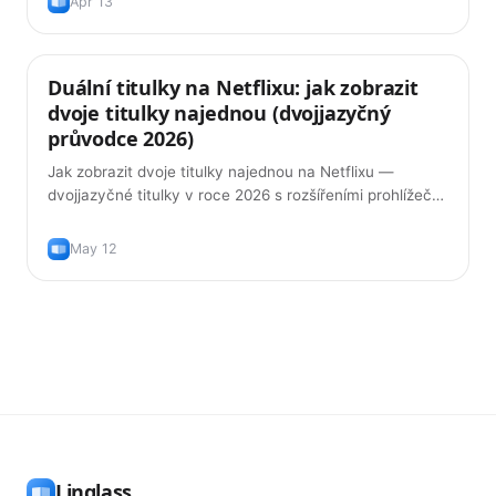
Apr 13
Duální titulky na Netflixu: jak zobrazit
Tipy
dvoje titulky najednou (dvojjazyčný
průvodce 2026)
Jak zobrazit dvoje titulky najednou na Netflixu —
dvojjazyčné titulky v roce 2026 s rozšířeními prohlížeče,
která opravdu fungují, a jak je používat tak, abyste se
jazyk skutečně naučili.
May 12
Linglass