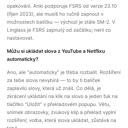
opakování. Anki podporuje FSRS od verze 23.10
(říjen 2023), ale musíš ho ručně zapnout v
možnostech balíčku — výchozí je stále SM-2. V
Linglass je FSRS zapnutý od začátku; není co
nastavovat.
Můžu si ukládat slova z YouTube a Netflixu
automaticky?
Ano, ale "automaticky" je třeba rozbalit. Rozšíření
za tebe slova nevybírá — to by ti balíček
zaplavilo slovy, která už znáš. Co dělá, je
zkrácení ukládání na klik na slovo a jeden ťuk na
tlačítko "Uložit" v překladovém popupu. Větu,
snímek obrazovky, zvukový klip a překlad vyplní
rozšíření; volba, která slova ukládat, zůstává na