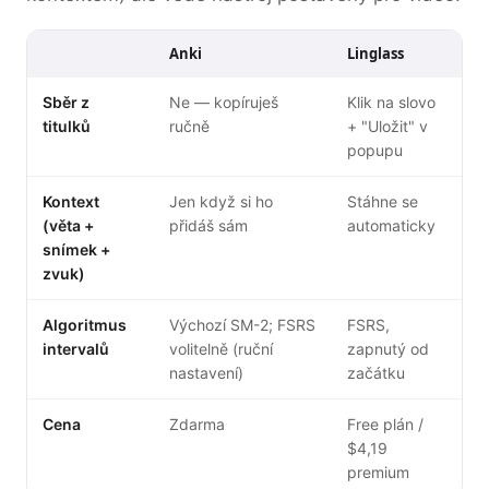
Anki
Linglass
Sběr z
Ne — kopíruješ
Klik na slovo
titulků
ručně
+ "Uložit" v
popupu
Kontext
Jen když si ho
Stáhne se
(věta +
přidáš sám
automaticky
snímek +
zvuk)
Algoritmus
Výchozí SM-2; FSRS
FSRS,
intervalů
volitelně (ruční
zapnutý od
nastavení)
začátku
Cena
Zdarma
Free plán /
$4,19
premium