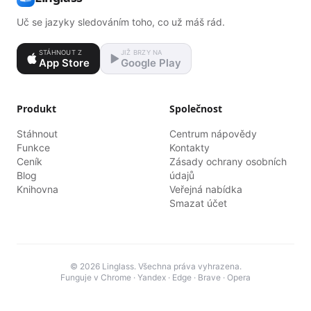
Uč se jazyky sledováním toho, co už máš rád.
STÁHNOUT Z
JIŽ BRZY NA
App Store
Google Play
Produkt
Společnost
Stáhnout
Centrum nápovědy
Funkce
Kontakty
Ceník
Zásady ochrany osobních
Blog
údajů
Knihovna
Veřejná nabídka
Smazat účet
© 2026 Linglass. Všechna práva vyhrazena.
Funguje v Chrome · Yandex · Edge · Brave · Opera