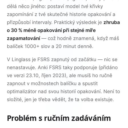
dělá něco jiného: postaví model
tvé
křivky
zapomínání z tvé skutečné historie opakování a
přizpůsobí intervaly. Praktický výsledek je
zhruba
o 30 % méně opakování při stejné míře
zapamatování
— což hodně znamená, když máš
balíček 1000+ slov a 20 minut denně.
V Linglass je FSRS zapnutý od začátku — nic se
nenastavuje. Anki FSRS taky podporuje (přidáno
ve verzi 23.10, říjen 2023), ale musíš ho ručně
zapnout v možnostech balíčku a spustit
optimalizátor nad svou historií opakování. Není to
složité, jen je třeba vědět, že ta volba existuje.
Problém s ručním zadáváním