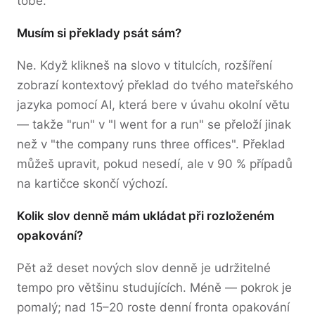
tobě.
Musím si překlady psát sám?
Ne. Když klikneš na slovo v titulcích, rozšíření
zobrazí kontextový překlad do tvého mateřského
jazyka pomocí AI, která bere v úvahu okolní větu
— takže "run" v "I went for a run" se přeloží jinak
než v "the company runs three offices". Překlad
můžeš upravit, pokud nesedí, ale v 90 % případů
na kartičce skončí výchozí.
Kolik slov denně mám ukládat při rozloženém
opakování?
Pět až deset nových slov denně je udržitelné
tempo pro většinu studujících. Méně — pokrok je
pomalý; nad 15–20 roste denní fronta opakování