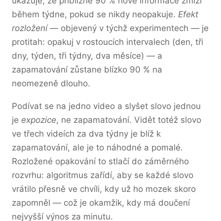
ukazuje, že přibližně 90 % nové informace zmizí
během týdne, pokud se nikdy neopakuje.
Efekt
rozložení
— objevený v týchž experimentech — je
protitah: opakuj v rostoucích intervalech (den, tři
dny, týden, tři týdny, dva měsíce) — a
zapamatování zůstane blízko 90 % na
neomezeně dlouho.
Podívat se na jedno video a slyšet slovo jednou
je
expozice
, ne zapamatování. Vidět totéž slovo
ve třech videích za dva týdny je blíž k
zapamatování, ale je to náhodné a pomalé.
Rozložené opakování to stlačí do záměrného
rozvrhu: algoritmus zařídí, aby se každé slovo
vrátilo přesně ve chvíli, kdy už ho mozek skoro
zapomněl — což je okamžik, kdy má doučení
nejvyšší výnos za minutu.