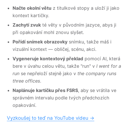
Načte okolní větu
z titulkové stopy a uloží ji jako
kontext kartičky.
Zachytí zvuk
té věty v původním jazyce, abys ji
při opakování mohl znovu slyšet.
Pořídí snímek obrazovky
snímku, takže máš i
vizuální kontext — obličej, scénu, akci.
Vygeneruje kontextový překlad
pomocí AI, která
bere v úvahu celou větu, takže "run" v
I went for a
run
se nepřeloží stejně jako v
the company runs
three offices
.
Naplánuje kartičku přes FSRS
, aby se vrátila ve
správném intervalu podle tvých předchozích
opakování.
Vyzkoušej to teď na YouTube videu →