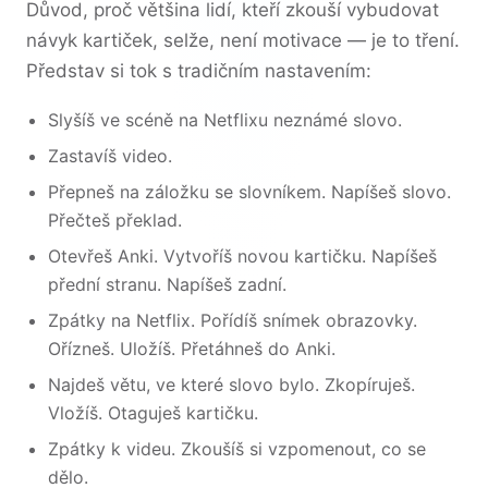
Důvod, proč většina lidí, kteří zkouší vybudovat
návyk kartiček, selže, není motivace — je to tření.
Představ si tok s tradičním nastavením:
Slyšíš ve scéně na Netflixu neznámé slovo.
Zastavíš video.
Přepneš na záložku se slovníkem. Napíšeš slovo.
Přečteš překlad.
Otevřeš Anki. Vytvoříš novou kartičku. Napíšeš
přední stranu. Napíšeš zadní.
Zpátky na Netflix. Pořídíš snímek obrazovky.
Ořízneš. Uložíš. Přetáhneš do Anki.
Najdeš větu, ve které slovo bylo. Zkopíruješ.
Vložíš. Otaguješ kartičku.
Zpátky k videu. Zkoušíš si vzpomenout, co se
dělo.