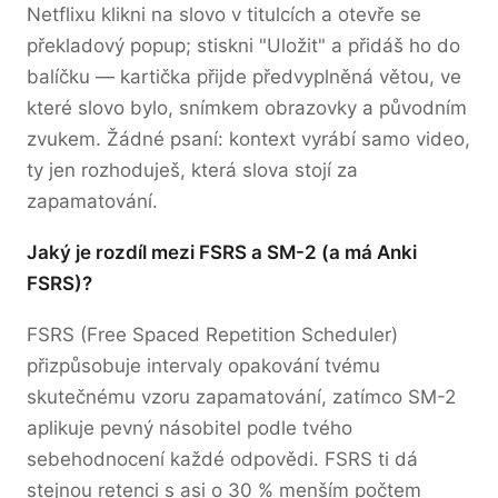
Netflixu klikni na slovo v titulcích a otevře se
překladový popup; stiskni "Uložit" a přidáš ho do
balíčku — kartička přijde předvyplněná větou, ve
které slovo bylo, snímkem obrazovky a původním
zvukem. Žádné psaní: kontext vyrábí samo video,
ty jen rozhoduješ, která slova stojí za
zapamatování.
Jaký je rozdíl mezi FSRS a SM-2 (a má Anki
FSRS)?
FSRS (Free Spaced Repetition Scheduler)
přizpůsobuje intervaly opakování tvému
skutečnému vzoru zapamatování, zatímco SM-2
aplikuje pevný násobitel podle tvého
sebehodnocení každé odpovědi. FSRS ti dá
stejnou retenci s asi o 30 % menším počtem