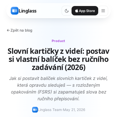
Linglass
App Store
Zpět na blog
Product
Slovní kartičky z videí: postav
si vlastní balíček bez ručního
zadávání (2026)
Jak si postavit balíček slovních kartiček z videí,
která opravdu sleduješ — s rozloženým
opakováním (FSRS) si zapamatuješ slova bez
ručního přepisování.
Linglass Team
·
May 21, 2026