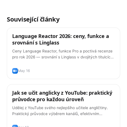
Související články
Language Reactor 2026: ceny, funkce a
Tipy
srovnání s Linglass
Ceny Language Reactor, funkce Pro a poctivá recenze
pro rok 2026 — srovnání s Linglass v dvojitých titulcích,
výslovnosti, AI gramatice a kartičkách.
May 16
Jak se učit anglicky z YouTube: praktický
Tipy
průvodce pro každou úroveň
Udělej z YouTube svého nejlepšího učitele angličtiny.
Praktický průvodce výběrem kanálů, efektivním
používáním titulků a budováním slovní zásoby z videí,
která tě baví.