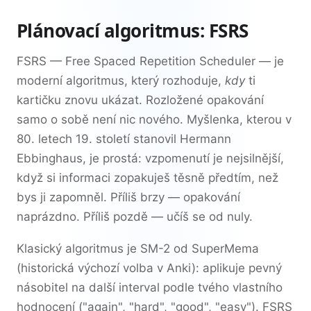
Plánovací algoritmus: FSRS
FSRS — Free Spaced Repetition Scheduler — je
moderní algoritmus, který rozhoduje,
kdy
ti
kartičku znovu ukázat. Rozložené opakování
samo o sobě není nic nového. Myšlenka, kterou v
80. letech 19. století stanovil Hermann
Ebbinghaus, je prostá: vzpomenutí je nejsilnější,
když si informaci zopakuješ těsně předtím, než
bys ji zapomněl. Příliš brzy — opakování
naprázdno. Příliš pozdě — učíš se od nuly.
Klasický algoritmus je SM-2 od SuperMema
(historická výchozí volba v Anki): aplikuje pevný
násobitel na další interval podle tvého vlastního
hodnocení ("again", "hard", "good", "easy"). FSRS