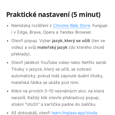
Praktické nastavení (5 minut)
Nainstaluj rozšíření z
Chrome Web Store
. Funguje
i v Edge, Brave, Opera a Yandex Browser.
Otevři popup. Vyber
jazyk, který se učíš
(ten ve
videu) a svůj
mateřský jazyk
(do kterého chceš
překlady).
Otevři jakékoli YouTube video nebo Netflix seriál.
Titulky v jazyce, který se učíš, se zobrazí
automaticky; pokud máš zapnuté duální titulky,
mateřská řádka se ukáže pod nimi.
Klikni na prvních 5–10 neznámých slov, na která
narazíš. Každý klik otevře překladový popup;
stiskni "Uložit" a kartička padne do balíčku.
Až dokoukáš, otevři
learn.linglass.app/study
.