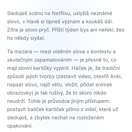
Sleduješ scénu na Netflixu, uslyšíš neznámé
slovo, v hlavě si tipneš význam a koukáš dál.
Zítra je slovo pryč. Příští týden bys ani neřekl, žes
ho někdy slyšel.
Ta mezera — mezi
viděním slova v kontextu
a
skutečným zapamatováním
— je přesně to, co
mají slovní kartičky vyplnit. Háček je, že tradiční
způsob jejich tvorby (zastavit video, otevřít Anki,
napsat slovo, najít větu, vložit, přidat snímek
obrazovky) je tak rušivý, že to skoro nikdo
neudrží. Tohle je průvodce jiným přístupem:
postavit balíček kartiček přímo z videí, která už
sleduješ, a zbytek nechat na rozloženém
opakování.