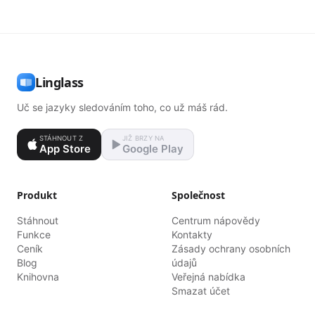
Linglass
Uč se jazyky sledováním toho, co už máš rád.
STÁHNOUT Z
JIŽ BRZY NA
App Store
Google Play
Produkt
Společnost
Stáhnout
Centrum nápovědy
Funkce
Kontakty
Ceník
Zásady ochrany osobních
Blog
údajů
Knihovna
Veřejná nabídka
Smazat účet