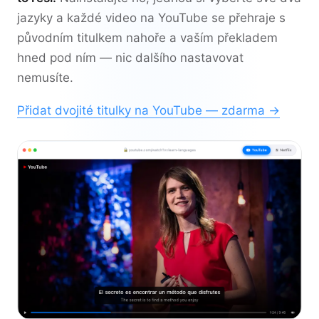
jazyky a každé video na YouTube se přehraje s
původním titulkem nahoře a vaším překladem
hned pod ním — nic dalšího nastavovat
nemusíte.
Přidat dvojité titulky na YouTube — zdarma →