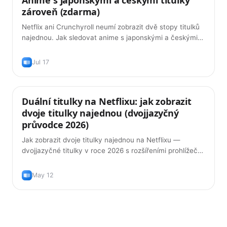
zároveň (zdarma)
Netflix ani Crunchyroll neumí zobrazit dvě stopy titulků
najednou. Jak sledovat anime s japonskými a českými
titulky zároveň — zdarma, v roce 2026.
Jul 17
Duální titulky na Netflixu: jak zobrazit
Tipy
dvoje titulky najednou (dvojjazyčný
průvodce 2026)
Jak zobrazit dvoje titulky najednou na Netflixu —
dvojjazyčné titulky v roce 2026 s rozšířeními prohlížeče,
která opravdu fungují, a jak je používat tak, abyste se
jazyk skutečně naučili.
May 12