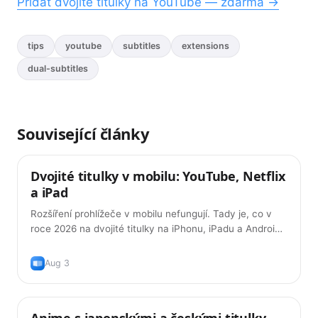
Přidat dvojité titulky na YouTube — zdarma →
tips
youtube
subtitles
extensions
dual-subtitles
Související články
Dvojité titulky v mobilu: YouTube, Netflix
Tipy
a iPad
Rozšíření prohlížeče v mobilu nefungují. Tady je, co v
roce 2026 na dvojité titulky na iPhonu, iPadu a Androidu
opravdu funguje — a co pořád ne.
Aug 3
Anime s japonskými a českými titulky
Tipy