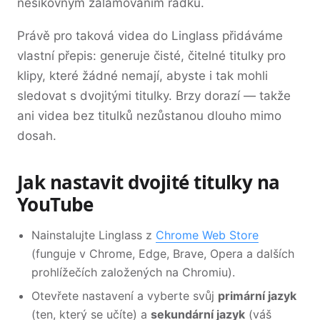
nešikovným zalamováním řádků.
Právě pro taková videa do Linglass přidáváme
vlastní přepis: generuje čisté, čitelné titulky pro
klipy, které žádné nemají, abyste i tak mohli
sledovat s dvojitými titulky. Brzy dorazí — takže
ani videa bez titulků nezůstanou dlouho mimo
dosah.
Jak nastavit dvojité titulky na
YouTube
Nainstalujte Linglass z
Chrome Web Store
(funguje v Chrome, Edge, Brave, Opera a dalších
prohlížečích založených na Chromiu).
Otevřete nastavení a vyberte svůj
primární jazyk
(ten, který se učíte) a
sekundární jazyk
(váš