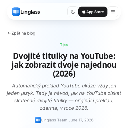
Linglass
App Store
Zpět na blog
Tips
Dvojité titulky na YouTube:
jak zobrazit dvoje najednou
(2026)
Automatický překlad YouTube ukáže vždy jen
jeden jazyk. Tady je návod, jak na YouTube získat
skutečné dvojité titulky — originál i překlad,
zdarma, v roce 2026.
Linglass Team
·
June 17, 2026