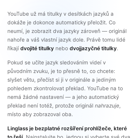
YouTube už má titulky v desítkách jazyků a
dokáže je dokonce automaticky přeložit. Co
neumí, je zobrazit dva jazyky zároveň — originál
nahoře a váš vlastní jazyk dole. Právě tomu lidé
říkají
dvojité titulky
nebo
dvojjazyčné titulky
.
Pokud se učíte jazyk sledováním videí v
původním zvuku, je to přesně to, co chcete:
slyšet větu, přečíst si ji v originále a jediným
pohledem zkontrolovat překlad. YouTube na to
nemá žádné nastavení — a jeho automatický
překlad není totéž, protože originál
nahrazuje
,
místo aby zobrazoval oba.
Linglass je bezplatné rozšíření prohlížeče, které
to řeší.
Nainstalujte ho, jednou si vyberte své dva