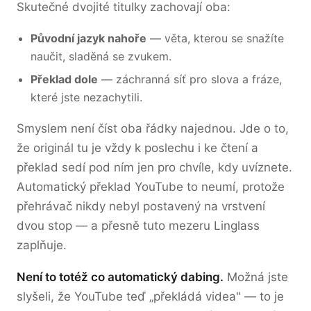
Skutečné dvojité titulky zachovají oba:
Původní jazyk nahoře
— věta, kterou se snažíte
naučit, sladěná se zvukem.
Překlad dole
— záchranná síť pro slova a fráze,
které jste nezachytili.
Smyslem není číst oba řádky najednou. Jde o to,
že originál tu je vždy k poslechu i ke čtení a
překlad sedí pod ním jen pro chvíle, kdy uvíznete.
Automatický překlad YouTube to neumí, protože
přehrávač nikdy nebyl postavený na vrstvení
dvou stop — a přesně tuto mezeru Linglass
zaplňuje.
Není to totéž co automatický dabing.
Možná jste
slyšeli, že YouTube teď „překládá videa" — to je