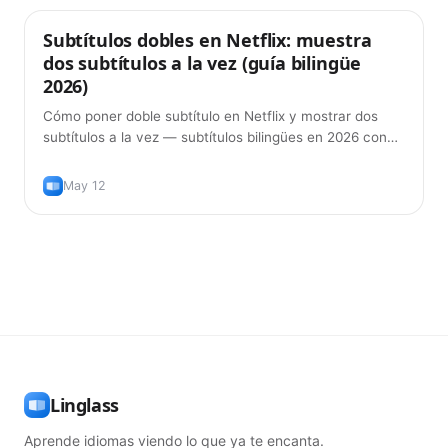
Subtítulos dobles en Netflix: muestra
Consejos
dos subtítulos a la vez (guía bilingüe
2026)
Cómo poner doble subtítulo en Netflix y mostrar dos
subtítulos a la vez — subtítulos bilingües en 2026 con
las extensiones de navegador que de verdad funcionan,
y la forma correcta de usarlos para aprender el idioma
May 12
de verdad.
Linglass
Aprende idiomas viendo lo que ya te encanta.