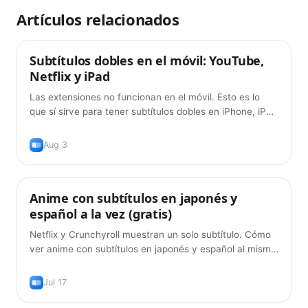
Artículos relacionados
Subtítulos dobles en el móvil: YouTube,
Consejos
Netflix y iPad
Las extensiones no funcionan en el móvil. Esto es lo
que sí sirve para tener subtítulos dobles en iPhone, iPad
y Android en 2026, y lo que todavía no.
Aug 3
Anime con subtítulos en japonés y
Consejos
español a la vez (gratis)
Netflix y Crunchyroll muestran un solo subtítulo. Cómo
ver anime con subtítulos en japonés y español al mismo
tiempo — gratis, en 2026.
Jul 17