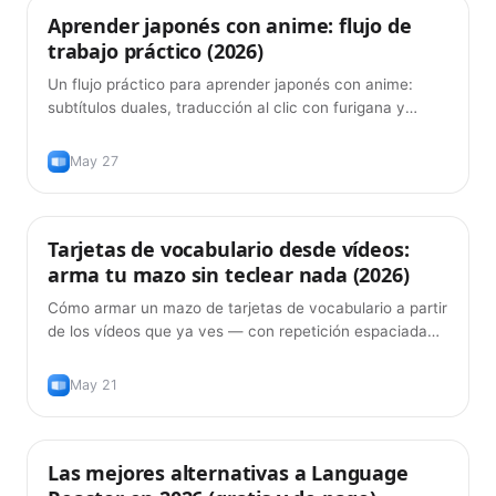
Aprender japonés con anime: flujo de
Métodos de aprendizaje
trabajo práctico (2026)
Un flujo práctico para aprender japonés con anime:
subtítulos duales, traducción al clic con furigana y
tarjetas FSRS — sin escribir nada.
May 27
Tarjetas de vocabulario desde vídeos:
Producto
arma tu mazo sin teclear nada (2026)
Cómo armar un mazo de tarjetas de vocabulario a partir
de los vídeos que ya ves — con repetición espaciada
(FSRS) y sin escribir cada palabra a mano.
May 21
Las mejores alternativas a Language
Consejos