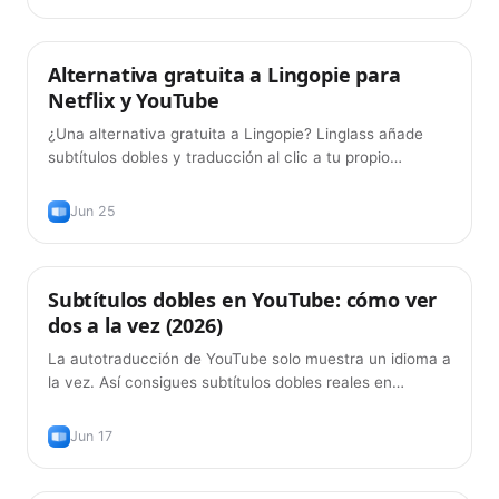
Alternativa gratuita a Lingopie para
Consejos
Netflix y YouTube
¿Una alternativa gratuita a Lingopie? Linglass añade
subtítulos dobles y traducción al clic a tu propio
YouTube y Netflix — gratis.
Jun 25
Subtítulos dobles en YouTube: cómo ver
Consejos
dos a la vez (2026)
La autotraducción de YouTube solo muestra un idioma a
la vez. Así consigues subtítulos dobles reales en
YouTube — original más traducción, gratis, en 2026.
Jun 17