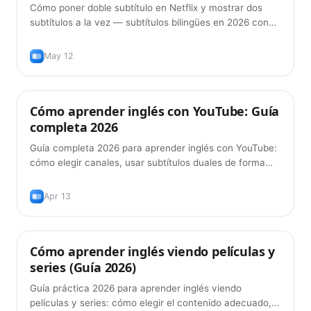
Cómo poner doble subtítulo en Netflix y mostrar dos
subtítulos a la vez — subtítulos bilingües en 2026 con
las extensiones de navegador que de verdad funcionan,
y la forma correcta de usarlos para aprender el idioma
May 12
de verdad.
Cómo aprender inglés con YouTube: Guía
Consejos
completa 2026
Guía completa 2026 para aprender inglés con YouTube:
cómo elegir canales, usar subtítulos duales de forma
efectiva y construir vocabulario a partir de los videos
que ya disfrutas.
Apr 13
Cómo aprender inglés viendo películas y
Métodos de aprendizaje
series (Guía 2026)
Guía práctica 2026 para aprender inglés viendo
películas y series: cómo elegir el contenido adecuado,