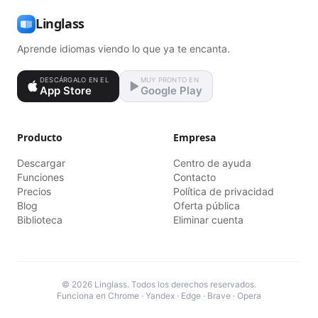
Linglass
Aprende idiomas viendo lo que ya te encanta.
DESCÁRGALO EN EL
MUY PRONTO EN
App Store
Google Play
Producto
Empresa
Descargar
Centro de ayuda
Funciones
Contacto
Precios
Política de privacidad
Blog
Oferta pública
Biblioteca
Eliminar cuenta
© 2026 Linglass. Todos los derechos reservados.
Funciona en Chrome · Yandex · Edge · Brave · Opera