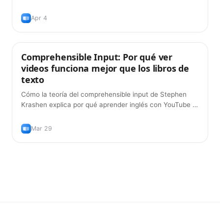
usar subtítulos duales y memorizar vocabulario con
repetición espaciada.
Apr 4
Comprehensible Input: Por qué ver
Métodos de aprendizaje
videos funciona mejor que los libros de
texto
Cómo la teoría del comprehensible input de Stephen
Krashen explica por qué aprender inglés con YouTube y
películas es más efectivo que el estudio tradicional con
libros de texto.
Mar 29