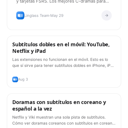
y tarjetas FSRS. Los mejores C-dramas para
empezar + el método.
Linglass Team
·
May 29
Subtítulos dobles en el móvil: YouTube,
Consejos
Netflix y iPad
Las extensiones no funcionan en el móvil. Esto es lo
que sí sirve para tener subtítulos dobles en iPhone, iPad
y Android en 2026, y lo que todavía no.
Aug 3
Doramas con subtítulos en coreano y
Consejos
español a la vez
Netflix y Viki muestran una sola pista de subtítulos.
Cómo ver doramas coreanos con subtítulos en coreano