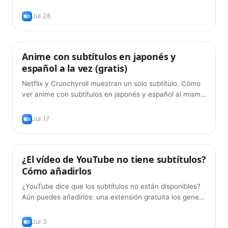
y español juntos — gratis, en 2026.
Jul 28
Anime con subtítulos en japonés y
Consejos
español a la vez (gratis)
Netflix y Crunchyroll muestran un solo subtítulo. Cómo
ver anime con subtítulos en japonés y español al mismo
tiempo — gratis, en 2026.
Jul 17
¿El vídeo de YouTube no tiene subtítulos?
Consejos
Cómo añadirlos
¿YouTube dice que los subtítulos no están disponibles?
Aún puedes añadirlos: una extensión gratuita los genera
para cualquier vídeo. Guía 2026.
Jul 3