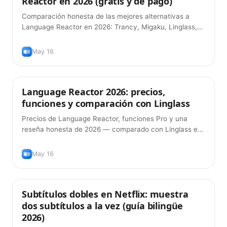
Reactor en 2026 (gratis y de pago)
Comparación honesta de las mejores alternativas a
Language Reactor en 2026: Trancy, Migaku, Linglass,
InterSub y más. Funciones, precios y cuál encaja con tu
forma de estudiar.
May 16
Language Reactor 2026: precios,
Consejos
funciones y comparación con Linglass
Precios de Language Reactor, funciones Pro y una
reseña honesta de 2026 — comparado con Linglass en
subtítulos duales, pronunciación, gramática con IA y
tarjetas.
May 16
Subtítulos dobles en Netflix: muestra
Consejos
dos subtítulos a la vez (guía bilingüe
2026)