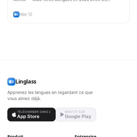
extensions de navigateur qui marchent vraiment, et la
bonne manière de les utiliser pour réellement apprendre
May 12
la langue.
Linglass
Apprenez les langues en regardant ce que
vous aimez déjà.
TÉLÉCHARGER DANS L'
BIENTÔT SUR
App Store
Google Play
Produit
Entreprise