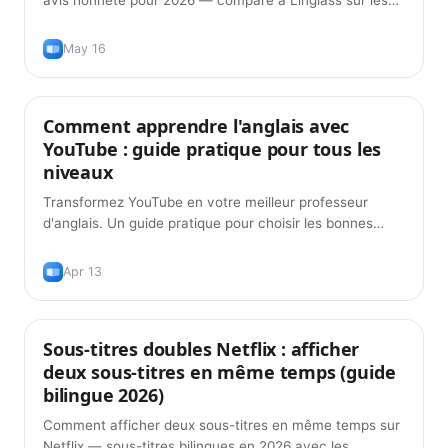
avis honnête pour 2026 — comparé à Linglass sur les
sous-titres doubles, la prononciation, la grammaire IA et
les flashcards.
May 16
Comment apprendre l'anglais avec
Conseils
YouTube : guide pratique pour tous les
niveaux
Transformez YouTube en votre meilleur professeur
d'anglais. Un guide pratique pour choisir les bonnes
chaînes, utiliser les sous-titres efficacement et
construire votre vocabulaire à partir de vidéos que vous
Apr 13
regardez vraiment.
Sous-titres doubles Netflix : afficher
Conseils
deux sous-titres en même temps (guide
bilingue 2026)
Comment afficher deux sous-titres en même temps sur
Netflix — sous-titres bilingues en 2026 avec les