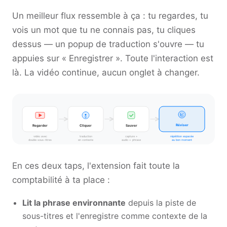
Un meilleur flux ressemble à ça : tu regardes, tu
vois un mot que tu ne connais pas, tu cliques
dessus — un popup de traduction s'ouvre — tu
appuies sur « Enregistrer ». Toute l'interaction est
là. La vidéo continue, aucun onglet à changer.
Réviser
Regarder
Cliquer
Sauver
vidéo avec
traduction
capture +
répétition espacée
double sous-titres
en contexte
audio + phrase
au bon moment
En ces deux taps, l'extension fait toute la
comptabilité à ta place :
Lit la phrase environnante
depuis la piste de
sous-titres et l'enregistre comme contexte de la