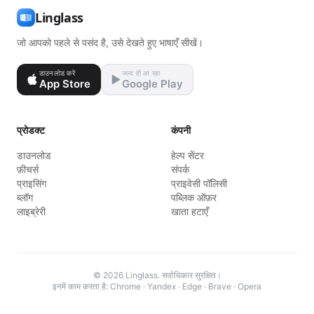
Linglass
जो आपको पहले से पसंद है, उसे देखते हुए भाषाएँ सीखें।
डाउनलोड करें
जल्द ही आ रहा
App Store
Google Play
प्रोडक्ट
कंपनी
डाउनलोड
हेल्प सेंटर
फ़ीचर्स
संपर्क
प्राइसिंग
प्राइवेसी पॉलिसी
ब्लॉग
पब्लिक ऑफ़र
लाइब्रेरी
खाता हटाएँ
© 2026 Linglass. सर्वाधिकार सुरक्षित।
इनमें काम करता है: Chrome · Yandex · Edge · Brave · Opera