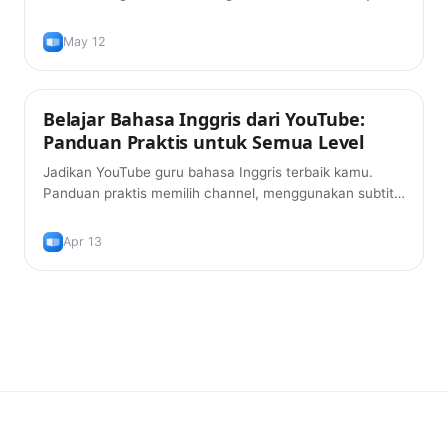
benar-benar bekerja, plus cara yang tepat memakainya
supaya kamu benar-benar belajar bahasanya.
May 12
Belajar Bahasa Inggris dari YouTube:
Tips
Panduan Praktis untuk Semua Level
Jadikan YouTube guru bahasa Inggris terbaik kamu.
Panduan praktis memilih channel, menggunakan subtitle
secara efektif, dan membangun kosakata dari video
yang memang kamu suka tonton.
Apr 13