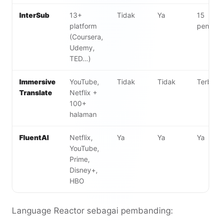
InterSub
13+
Tidak
Ya
15
platform
pencar
(Coursera,
Udemy,
TED…)
Immersive
YouTube,
Tidak
Tidak
Terbat
Translate
Netflix +
100+
halaman
FluentAI
Netflix,
Ya
Ya
Ya
YouTube,
Prime,
Disney+,
HBO
Language Reactor sebagai pembanding: