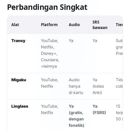
Perbandingan Singkat
SRS
Alat
Platform
Audio
Tier gra
bawaan
Trancy
YouTube,
Ya
Ya
Subtitl
Netflix,
gratis; 
Disney+,
Premiu
Coursera,
+lainnya
Migaku
YouTube,
Audio
Ya
Tidak a
Netflix
hanya
(kelas
coba 10
di kartu
Anki)
Linglass
YouTube,
Ya
Ya
15
Netflix
(gratis,
(FSRS)
terjema
dengan
50 kat
fonetik)