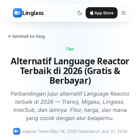
Linglass
App Store
Kembali ke blog
Tips
Alternatif Language Reactor
Terbaik di 2026 (Gratis &
Berbayar)
Perbandingan jujur alternatif Language Reactor
terbaik di 2026 — Trancy, Migaku, Linglass,
InterSub, dan lainnya. Fitur, harga, dan mana
yang cocok dengan alur belajarmu.
Linglass Team
·
May 16, 2026
·
Diperbarui
:
July 21, 2026