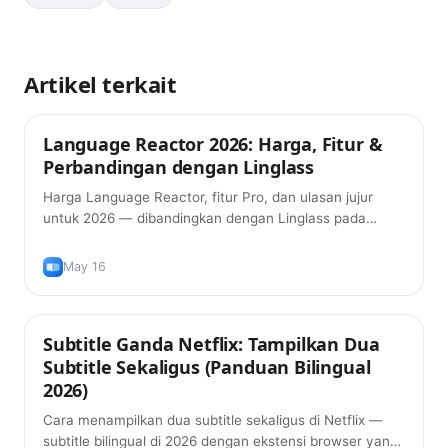
Artikel terkait
Language Reactor 2026: Harga, Fitur &
Tips
Perbandingan dengan Linglass
Harga Language Reactor, fitur Pro, dan ulasan jujur
untuk 2026 — dibandingkan dengan Linglass pada
subtitle ganda, pelafalan, AI grammar, dan kartu
hafalan.
May 16
Subtitle Ganda Netflix: Tampilkan Dua
Tips
Subtitle Sekaligus (Panduan Bilingual
2026)
Cara menampilkan dua subtitle sekaligus di Netflix —
subtitle bilingual di 2026 dengan ekstensi browser yang