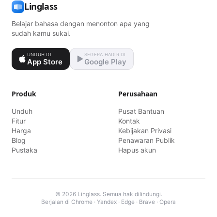
Linglass
Belajar bahasa dengan menonton apa yang
sudah kamu sukai.
UNDUH DI
SEGERA HADIR DI
App Store
Google Play
Produk
Perusahaan
Unduh
Pusat Bantuan
Fitur
Kontak
Harga
Kebijakan Privasi
Blog
Penawaran Publik
Pustaka
Hapus akun
© 2026 Linglass. Semua hak dilindungi.
Berjalan di Chrome · Yandex · Edge · Brave · Opera