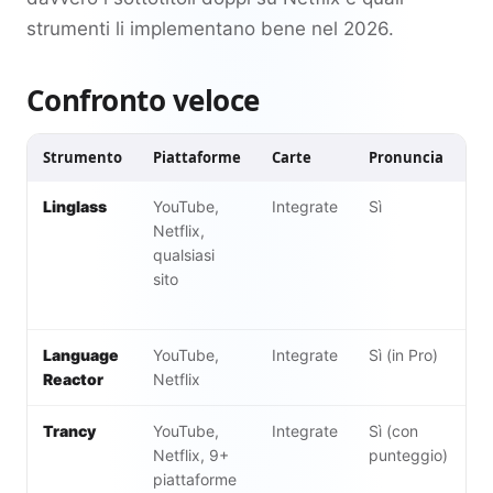
strumenti li implementano bene nel 2026.
Confronto veloce
Strumento
Piattaforme
Carte
Pronuncia
P
Linglass
YouTube,
Integrate
Sì
P
Netflix,
gr
qualsiasi
di
sito
p
$
Language
YouTube,
Integrate
Sì (in Pro)
P
Reactor
Netflix
$
Trancy
YouTube,
Integrate
Sì (con
D
Netflix, 9+
punteggio)
$
piattaforme