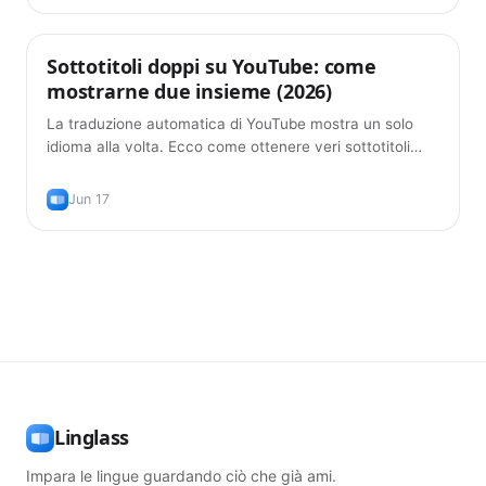
Sottotitoli doppi su YouTube: come
Consigli
mostrarne due insieme (2026)
La traduzione automatica di YouTube mostra un solo
idioma alla volta. Ecco come ottenere veri sottotitoli
doppi su YouTube — originale più traduzione, gratis, nel
2026.
Jun 17
Linglass
Impara le lingue guardando ciò che già ami.