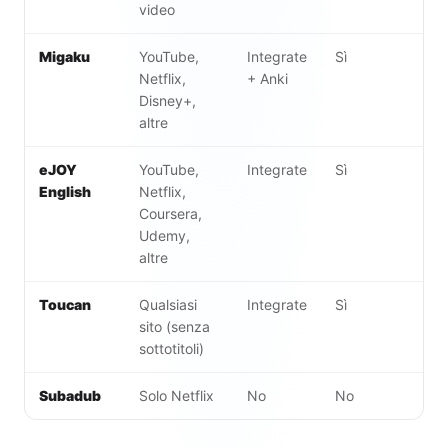
video
Migaku
YouTube,
Integrate
Sì
$
Netflix,
+ Anki
Disney+,
altre
eJOY
YouTube,
Integrate
Sì
F
English
Netflix,
Coursera,
Udemy,
altre
Toucan
Qualsiasi
Integrate
Sì
F
sito (senza
p
sottotitoli)
€
Subadub
Solo Netflix
No
No
Gr