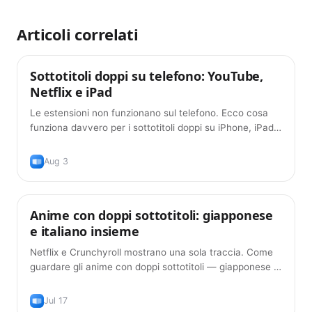
Articoli correlati
Sottotitoli doppi su telefono: YouTube,
Consigli
Netflix e iPad
Le estensioni non funzionano sul telefono. Ecco cosa
funziona davvero per i sottotitoli doppi su iPhone, iPad e
Android nel 2026 — e cosa ancora no.
Aug 3
Anime con doppi sottotitoli: giapponese
Consigli
e italiano insieme
Netflix e Crunchyroll mostrano una sola traccia. Come
guardare gli anime con doppi sottotitoli — giapponese e
italiano insieme — gratis, nel 2026.
Jul 17