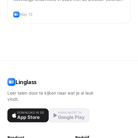
die écht werken, plus de juiste manier om ze te
gebruiken zodat je de taal ook echt leert.
May 12
Linglass
Leer talen door te kijken naar wat je al leuk
vindt.
DOWNLOAD IN DE
BINNENKORT IN
App Store
Google Play
Product
Bedrijf