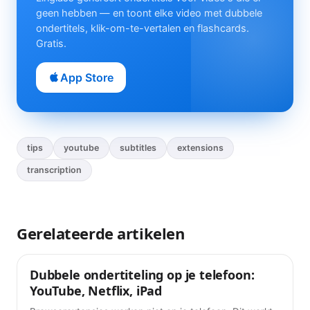
geen hebben — en toont elke video met dubbele
ondertitels, klik-om-te-vertalen en flashcards.
Gratis.
App Store
tips
youtube
subtitles
extensions
transcription
Gerelateerde artikelen
Dubbele ondertiteling op je telefoon:
Tips
YouTube, Netflix, iPad