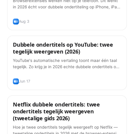
Browserextensies werken niet op je telefoon. Dit werkt
in 2026 écht voor dubbele ondertiteling op iPhone, iPad
en Android — en dit nog steeds niet.
Aug 3
Dubbele ondertitels op YouTube: twee
Tips
tegelijk weergeven (2026)
YouTube's automatische vertaling toont maar één taal
tegelijk. Zo krijg je in 2026 echte dubbele ondertitels op
YouTube — origineel plus vertaling, gratis.
Jun 17
Netflix dubbele ondertitels: twee
Tips
ondertitels tegelijk weergeven
(tweetalige gids 2026)
Hoe je twee ondertitels tegelijk weergeeft op Netflix —
tweetalige ondertitels in 2026 met de browser-extensies