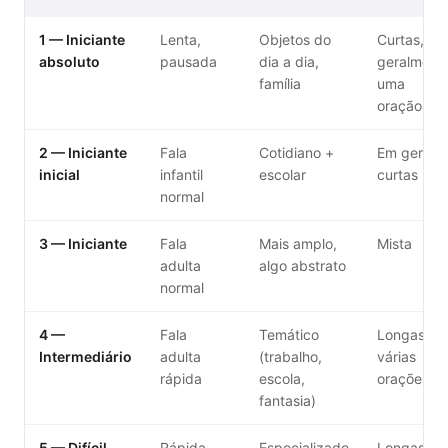
1 — Iniciante
Lenta,
Objetos do
Curtas,
absoluto
pausada
dia a dia,
geralment
família
uma
oração só
2 — Iniciante
Fala
Cotidiano +
Em geral
inicial
infantil
escolar
curtas
normal
3 — Iniciante
Fala
Mais amplo,
Mista
adulta
algo abstrato
normal
4 —
Fala
Temático
Longas,
Intermediário
adulta
(trabalho,
várias
rápida
escola,
orações
fantasia)
5 — Difícil
Rápida,
Especializado
Longas,