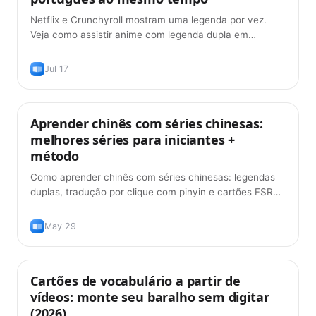
Netflix e Crunchyroll mostram uma legenda por vez.
Veja como assistir anime com legenda dupla em
japonês e português — grátis, em 2026.
Jul 17
Aprender chinês com séries chinesas:
Métodos de Aprendizado
melhores séries para iniciantes +
método
Como aprender chinês com séries chinesas: legendas
duplas, tradução por clique com pinyin e cartões FSRS.
As melhores séries para começar + o método.
May 29
Cartões de vocabulário a partir de
Produto
vídeos: monte seu baralho sem digitar
(2026)