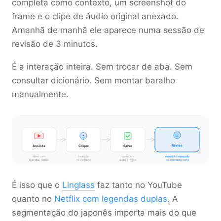
completa como contexto, um screenshot do
frame e o clipe de áudio original anexado.
Amanhã de manhã ele aparece numa sessão de
revisão de 3 minutos.
É a interação inteira. Sem trocar de aba. Sem
consultar dicionário. Sem montar baralho
manualmente.
Revise
Assista
Clique
Salve
vídeo com
tradução
captura +
repetição espaçada
legendas duplas
no contexto
áudio + frase
no momento certo
É isso que o
Linglass
faz tanto no YouTube
quanto no
Netflix com legendas duplas
. A
segmentação do japonês importa mais do que