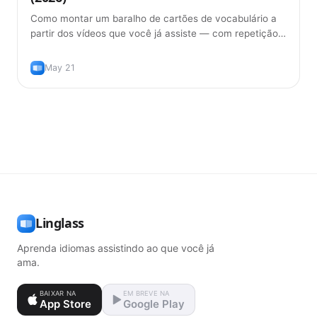
Como montar um baralho de cartões de vocabulário a
partir dos vídeos que você já assiste — com repetição
espaçada (FSRS) e sem digitar palavras à mão.
May 21
Linglass
Aprenda idiomas assistindo ao que você já
ama.
BAIXAR NA
EM BREVE NA
App Store
Google Play