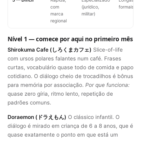
com
(jurídico,
formais
marca
militar)
regional
Nível 1 — comece por aqui no primeiro mês
Shirokuma Cafe (しろくまカフェ)
Slice-of-life
com ursos polares falantes num café. Frases
curtas, vocabulário quase todo de comida e papo
cotidiano. O diálogo cheio de trocadilhos é bônus
para memória por associação.
Por que funciona:
quase zero gíria, ritmo lento, repetição de
padrões comuns.
Doraemon (ドラえもん)
O clássico infantil. O
diálogo é mirado em criança de 6 a 8 anos, que é
quase exatamente o ponto em que está um