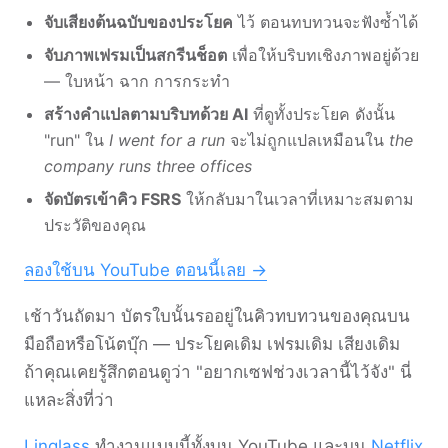
จับเสียงต้นฉบับของประโยค
ไว้ ตอนทบทวนจะฟังซ้ำได้
จับภาพเฟรมเป็นสกรีนช็อต
เพื่อให้บริบทเชิงภาพอยู่ด้วย
— ใบหน้า ฉาก การกระทำ
สร้างคำแปลตามบริบทด้วย AI
ที่ดูทั้งประโยค ดังนั้น
"run" ใน
I went for a run
จะไม่ถูกแปลเหมือนใน
the
company runs three offices
จัดบัตรเข้าคิว FSRS
ให้กลับมาในเวลาที่เหมาะสมตาม
ประวัติของคุณ
ลองใช้บน YouTube ตอนนี้เลย →
เช้าวันถัดมา บัตรใบนั้นรออยู่ในคิวทบทวนของคุณบน
มือถือหรือโน้ตบุ๊ก — ประโยคเดิม เฟรมเดิม เสียงเดิม
ถ้าคุณเคยรู้สึกตอนดูว่า "อยากเซฟช่วงเวลานี้ไว้จัง" นี่
แหละสิ่งที่ว่า
Linglass
ทำงานแบบนี้ทั้งบน YouTube และบน
Netflix