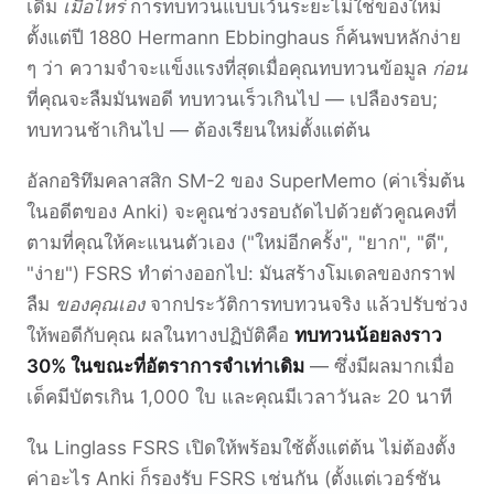
เดิม
เมื่อไหร่
การทบทวนแบบเว้นระยะไม่ใช่ของใหม่
ตั้งแต่ปี 1880 Hermann Ebbinghaus ก็ค้นพบหลักง่าย
ๆ ว่า ความจำจะแข็งแรงที่สุดเมื่อคุณทบทวนข้อมูล
ก่อน
ที่คุณจะลืมมันพอดี ทบทวนเร็วเกินไป — เปลืองรอบ;
ทบทวนช้าเกินไป — ต้องเรียนใหม่ตั้งแต่ต้น
อัลกอริทึมคลาสสิก SM-2 ของ SuperMemo (ค่าเริ่มต้น
ในอดีตของ Anki) จะคูณช่วงรอบถัดไปด้วยตัวคูณคงที่
ตามที่คุณให้คะแนนตัวเอง ("ใหม่อีกครั้ง", "ยาก", "ดี",
"ง่าย") FSRS ทำต่างออกไป: มันสร้างโมเดลของกราฟ
ลืม
ของคุณเอง
จากประวัติการทบทวนจริง แล้วปรับช่วง
ให้พอดีกับคุณ ผลในทางปฏิบัติคือ
ทบทวนน้อยลงราว
30% ในขณะที่อัตราการจำเท่าเดิม
— ซึ่งมีผลมากเมื่อ
เด็คมีบัตรเกิน 1,000 ใบ และคุณมีเวลาวันละ 20 นาที
ใน Linglass FSRS เปิดให้พร้อมใช้ตั้งแต่ต้น ไม่ต้องตั้ง
ค่าอะไร Anki ก็รองรับ FSRS เช่นกัน (ตั้งแต่เวอร์ชัน