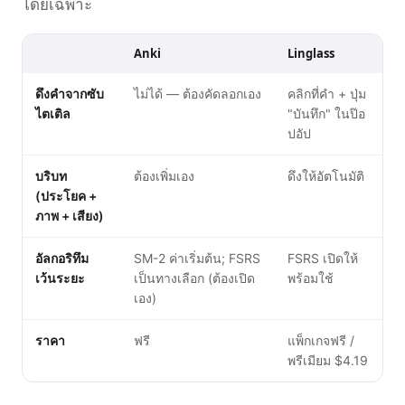
โดยเฉพาะ
Anki
Linglass
ดึงคำจากซับ
ไม่ได้ — ต้องคัดลอกเอง
คลิกที่คำ + ปุ่ม
ไตเติล
"บันทึก" ในป๊อ
ปอัป
บริบท
ต้องเพิ่มเอง
ดึงให้อัตโนมัติ
(ประโยค +
ภาพ + เสียง)
อัลกอริทึม
SM-2 ค่าเริ่มต้น; FSRS
FSRS เปิดให้
เว้นระยะ
เป็นทางเลือก (ต้องเปิด
พร้อมใช้
เอง)
ราคา
ฟรี
แพ็กเกจฟรี /
พรีเมียม $4.19