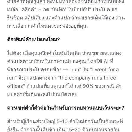
ด้วยคำที่คุณรู้แล้ว สิ่งที่มันทำคือย่อขั้นตอนการบันทึกลง
เหลือ "คลิกคำ + กด 'บันทึก' ในป๊อปอัป" ประโยค สก
รีนช็อต คลิปเสียง และคำแปล ส่วนขยายเติมให้เอง ส่วน
การเลือกว่าคำไหนควรเซฟยังอยู่ที่คุณ
ต้องพิมพ์คำแปลเองไหม?
ไม่ต้อง เมื่อคุณคลิกคำในซับไตเติล ส่วนขยายจะแสดง
คำแปลตามบริบทในภาษาแม่ของคุณ โดยใช้ AI ที่
พิจารณาประโยครอบข้าง — "run" ใน "I went for a
run" จึงถูกแปลต่างจาก "the company runs three
offices" ถ้าแปลเพี้ยนคุณแก้ได้ แต่ 90% ของกรณี คำ
แปลค่าเริ่มต้นจะลงไปบนบัตรเลย
ควรเซฟคำกี่คำต่อวันสำหรับการทบทวนแบบเว้นระยะ?
สำหรับผู้เรียนส่วนใหญ่ 5–10 คำใหม่ต่อวันเป็นจังหวะที่
ยั่งยืน ต่ำกว่านั้นคืบช้า เกิน 15–20 คิวทบทวนรายวัน