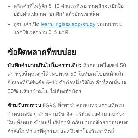
คลิกคำที่ไม่รู้จัก 5–10 คำแรกที่เจอ ทุกคลิกจะเปิดป๊อ
ปอัปคำแปล กด "บันทึก" แล้วบัตรเข้าเด็ค
ดูจบแล้วเปิด
learn.linglass.app/study
รอบทบทวน
แรกใช้เวลาราว 3–5 นาที
ข้อผิดพลาดที่พบบ่อย
บันทึกคำมากเกินไปในคราวเดียว
ถ้าตอนหนึ่งเซฟ 50
คำ พรุ่งนี้คุณจะมีคิวทบทวน 50 ใบทับลงไปบนคิวเดิม
จังหวะที่ยั่งยืนคือ 5–10 คำต่อหนึ่งวิดีโอ คำที่คุณมั่นใจ
80% แล้วก็ข้ามไป ไม่ต้องทำบัตร
ข้ามวันทบทวน
FSRS พึ่งพาว่าคุณทบทวนตามที่ครบ
กำหนดจริง ๆ ข้ามสามวัน อัลกอริทึมต้องคำนวณช่วง
ใหม่ทั้งหมด ข้ามหนึ่งสัปดาห์ กลับมาเจอคิวยาวจนหมด
กำลังใจ ห้านาทีทุกวันชนะหนึ่งชั่วโมงวันอาทิตย์