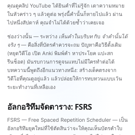
คุณดูคลิป YouTube ได้ยินคำที่ไม่รู้จัก เดาความหมาย
ในหัวคร่าว ๆ แล้วดูต่อ พรุ่งนี้คำนั้นก็หายไปแล้ว ผ่าน
ไปหนึ่งสัปดาห์ คุณจำไม่ได้ด้วยซ้ำว่าเคยเจอ
ช่องว่างนั้น — ระหว่าง
เห็นคำในบริบท
กับ
จำคำนั้นได้
จริง ๆ
— คือสิ่งที่บัตรคำควรจะถม ปัญหาคือวิธีดั้งเดิม
(หยุดวิดีโอ เปิด Anki พิมพ์คำ หาประโยค แปะสก
รีนช็อต) มันรบกวนการดูจนแทบไม่มีใครทำต่อได้
บทความนี้พูดถึงอีกแนวทางหนึ่ง: สร้างเด็คตรงจาก
วิดีโอที่คุณดูอยู่แล้ว แล้วปล่อยให้การทบทวนแบบเว้น
ระยะทำงานที่เหลือเอง
อัลกอริทึมจัดตาราง: FSRS
FSRS — Free Spaced Repetition Scheduler — เป็น
อัลกอริทึมยุคใหม่ที่ใช้ตัดสินว่าจะให้คุณเห็นบัตรคำใบ