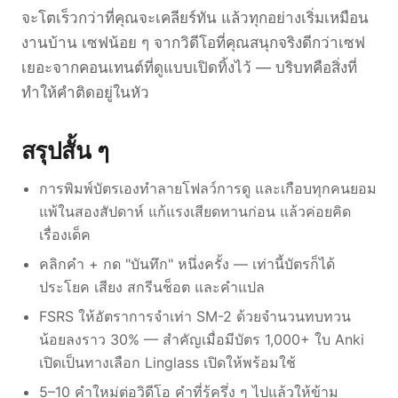
จะโตเร็วกว่าที่คุณจะเคลียร์ทัน แล้วทุกอย่างเริ่มเหมือน
งานบ้าน เซฟน้อย ๆ จากวิดีโอที่คุณสนุกจริงดีกว่าเซฟ
เยอะจากคอนเทนต์ที่ดูแบบเปิดทิ้งไว้ — บริบทคือสิ่งที่
ทำให้คำติดอยู่ในหัว
สรุปสั้น ๆ
การพิมพ์บัตรเองทำลายโฟลว์การดู และเกือบทุกคนยอม
แพ้ในสองสัปดาห์ แก้แรงเสียดทานก่อน แล้วค่อยคิด
เรื่องเด็ค
คลิกคำ + กด "บันทึก" หนึ่งครั้ง — เท่านี้บัตรก็ได้
ประโยค เสียง สกรีนช็อต และคำแปล
FSRS ให้อัตราการจำเท่า SM-2 ด้วยจำนวนทบทวน
น้อยลงราว 30% — สำคัญเมื่อมีบัตร 1,000+ ใบ Anki
เปิดเป็นทางเลือก Linglass เปิดให้พร้อมใช้
5–10 คำใหม่ต่อวิดีโอ คำที่รู้ครึ่ง ๆ ไปแล้วให้ข้าม