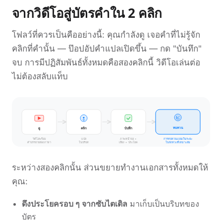
จากวิดีโอสู่บัตรคำใน 2 คลิก
โฟลว์ที่ควรเป็นคืออย่างนี้: คุณกำลังดู เจอคำที่ไม่รู้จัก
คลิกที่คำนั้น — ป๊อปอัปคำแปลเปิดขึ้น — กด "บันทึก"
จบ การมีปฏิสัมพันธ์ทั้งหมดคือสองคลิกนี้ วิดีโอเล่นต่อ
ไม่ต้องสลับแท็บ
ทบทวน
ดู
คลิก
บันทึก
วิดีโอพร้อม
แปล
ภาพหน้าจอ +
การทบทวนแบบเว้นระยะ
เสียง + ประโยค
ในจังหวะที่เหมาะสม
คำบรรยายสองภาษา
ในบริบท
ระหว่างสองคลิกนั้น ส่วนขยายทำงานเอกสารทั้งหมดให้
คุณ:
ดึงประโยครอบ ๆ จากซับไตเติล
มาเก็บเป็นบริบทของ
บัตร