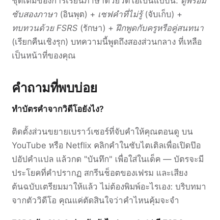
ชุดเต็มของการเรียนภาษาด้วยวิดีโอเป็นแบบนี้:
ดูพร้อม
ซับสองภาษา
(อินพุต) +
เซฟคำที่ไม่รู้
(จับเก็บ) +
ทบทวนด้วย FSRS
(รักษา) +
ฝึกพูดกับครูหรือคู่สนทนา
(เรียกคืนเชิงรุก) บทความนี้พูดถึงสองส่วนกลาง ที่เหลือ
เป็นหน้าที่ของคุณ
คำถามที่พบบ่อย
ทำบัตรคำจากวิดีโอยังไง?
ติดตั้งส่วนขยายเบราว์เซอร์ที่จับคำให้คุณตอนดู บน
YouTube หรือ Netflix คลิกคำในซับไตเติลเพื่อเปิดป๊อ
ปอัปคำแปล แล้วกด "บันทึก" เพื่อใส่ในเด็ค — บัตรจะมี
ประโยคที่คำปรากฏ สกรีนช็อตของเฟรม และเสียง
ต้นฉบับเตรียมมาให้แล้ว ไม่ต้องพิมพ์อะไรเอง: บริบทมา
จากตัววิดีโอ คุณแค่ตัดสินใจว่าคำไหนคุ้มจะจำ