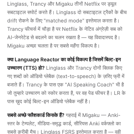
Linglass, Trancy और Migaku तीनों Netflix पर ड्यूल
सबटाइटल सपोर्ट करते हैं। Linglass दो सबटाइटल ट्रैकों के बीच
drift रोकने के लिए "matched mode" इस्तेमाल करता है।
Trancy फीचर्स में चौड़ा है पर Netflix के नेटिव अंग्रेज़ी सब को
AI-जेनरेटेड से बदलने का चलन रखता है — यह विवादास्पद है।
Migaku अच्छा चलता है पर सबसे महँगा विकल्प है।
क्या Language Reactor का कोई विकल्प है जिसमें बिल्ट-इन
उच्चारण (TTS) हो?
Linglass और Trancy दोनों क्लिक किए
गए शब्दों को ऑडियो प्लेबैक (text-to-speech) के ज़रिए फ्री में
बजाते हैं। Trancy के पास एक "AI Speaking Coach" भी है
जो तुम्हारे उच्चारण को स्कोर करता है, पर वह पेड फीचर है। LR के
पास ख़ुद कोई बिल्ट-इन ऑडियो प्लेबैक नहीं है।
सबसे अच्छे फ्लैशकार्ड किसके हैं?
गहराई में Migaku — Anki-
स्तर के टेम्पलेट, मीडिया-समृद्ध कार्ड, सीरियस Anki वर्कफ़्लो का
सबसे क़रीबी मैच। Linglass FSRS इस्तेमाल करता है — वही