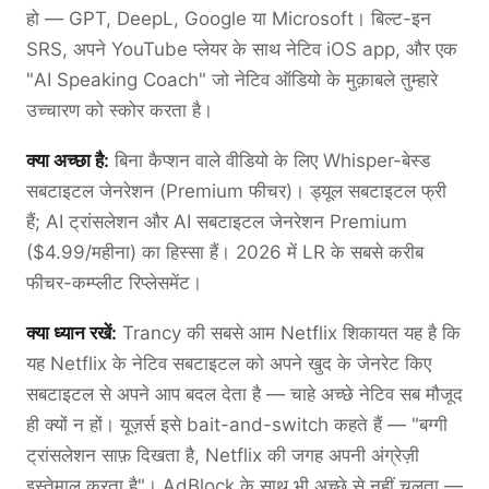
हो — GPT, DeepL, Google या Microsoft। बिल्ट-इन
SRS, अपने YouTube प्लेयर के साथ नेटिव iOS app, और एक
"AI Speaking Coach" जो नेटिव ऑडियो के मुक़ाबले तुम्हारे
उच्चारण को स्कोर करता है।
क्या अच्छा है:
बिना कैप्शन वाले वीडियो के लिए Whisper-बेस्ड
सबटाइटल जेनरेशन (Premium फीचर)। ड्यूल सबटाइटल फ्री
हैं; AI ट्रांसलेशन और AI सबटाइटल जेनरेशन Premium
($4.99/महीना) का हिस्सा हैं। 2026 में LR के सबसे करीब
फीचर-कम्प्लीट रिप्लेसमेंट।
क्या ध्यान रखें:
Trancy की सबसे आम Netflix शिकायत यह है कि
यह Netflix के नेटिव सबटाइटल को अपने खुद के जेनरेट किए
सबटाइटल से अपने आप बदल देता है — चाहे अच्छे नेटिव सब मौजूद
ही क्यों न हों। यूज़र्स इसे bait-and-switch कहते हैं — "बग्गी
ट्रांसलेशन साफ़ दिखता है, Netflix की जगह अपनी अंग्रेज़ी
इस्तेमाल करता है"। AdBlock के साथ भी अच्छे से नहीं चलता —