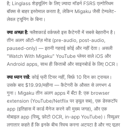
है; Linglass शेड्यूलिंग के लिए ज़्यादा मॉडर्न FSRS एल्गोरिथम
बॉक्स से बाहर इस्तेमाल करता है, लेकिन Migaku जैसी टेम्पलेट-
लेवल ट्यूनिंग के बिना।
क्या अच्छा है:
फ्लैशकार्ड वर्कफ़्लो इस कैटेगरी में सबसे बेहतरीन है।
तीन अलग ऑटो-पॉज़ मोड (pre-audio, post-audio,
paused-only) — इतनी गहराई कोई और नहीं देता। असली
"Watch With Migaku" YouTube प्लेयर वाले iOS और
Android apps, साथ ही किताबों और साइनबोर्ड के लिए OCR।
क्या ध्यान रखें:
कोई फ्री टियर नहीं, सिर्फ़ 10 दिन का ट्रायल।
उसके बाद $19.99/महीना — कैटेगरी के औसत से लगभग 4
गुना। Migaku तीन अलग apps में बँटा है: एक browser
extension (YouTube/Netflix पर ड्यूल सब), एक डेस्कटॉप
app (इतिहास में कार्ड मैनेज करने की मुख्य जगह), और एक
मोबाइल app (रिव्यू, फ़ोटो OCR, in-app YouTube)। रिव्यूअर
लगातार कहते हैं कि इनके बीच स्विच करना अटपटा है और नए यूज़र