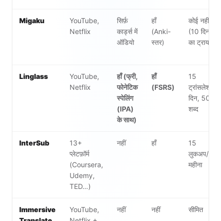
Migaku
YouTube,
सिर्फ़
हाँ
कोई नहीं
Netflix
कार्ड्स में
(Anki-
(10 दिन
ऑडियो
स्तर)
का ट्रायल)
Linglass
YouTube,
हाँ (फ्री,
हाँ
15
Netflix
फोनेटिक
(FSRS)
ट्रांसलेशन/
स्पेलिंग
दिन, 50
(IPA)
शब्द
के साथ)
InterSub
13+
नहीं
हाँ
15
प्लेटफ़ॉर्म
लुकअप/
(Coursera,
महीना
Udemy,
TED…)
Immersive
YouTube,
नहीं
नहीं
सीमित
Translate
Netflix +