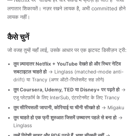
— Netflix पर "वीडियो हर चार सेकंड में फ्रीज़ हो जाते हैं" जैसी
लगातार शिकायतें। नज़र रखने लायक है, अभी committed होने
लायक नहीं।
कैसे चुनें
जो वजह तुम्हें यहाँ लाई, उसके आधार पर एक झटपट डिसीज़न ट्री:
तुम ज़्यादातर Netflix + YouTube देखते हो और स्थिर नेटिव
सबटाइटल चाहते हो
→ Linglass (matched-mode anti-
drift) या Trancy (अगर ऑटो-रिप्लेसमेंट सह लोगे)
तुम Coursera, Udemy, TED या Disney+ पर पढ़ते हो
→
एजु प्लेटफ़ॉर्म के लिए InterSub, एंटरटेनमेंट के लिए Trancy
तुम सीरियसली जापानी, कोरियाई या चीनी सीखते हो
→ Migaku
तुम चाहते हो एक फ्री शुरुआत जिसमें उच्चारण पहले से बना हो
→
Linglass
तुम्हें विदेशी साइट और PDF पढ़ने हैं, भाषा सीखनी नहीं
→