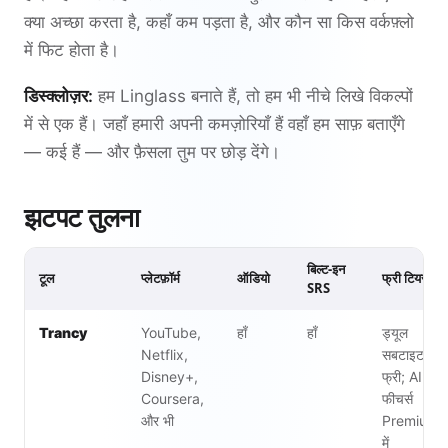
क्या अच्छा करता है, कहाँ कम पड़ता है, और कौन सा किस वर्कफ़्लो
में फिट होता है।
डिस्क्लोज़र:
हम Linglass बनाते हैं, तो हम भी नीचे लिखे विकल्पों
में से एक हैं। जहाँ हमारी अपनी कमज़ोरियाँ हैं वहाँ हम साफ़ बताएँगे
— कई हैं — और फ़ैसला तुम पर छोड़ देंगे।
झटपट तुलना
बिल्ट-इन
टूल
प्लेटफ़ॉर्म
ऑडियो
फ्री टियर
SRS
Trancy
YouTube,
हाँ
हाँ
ड्यूल
Netflix,
सबटाइटल
Disney+,
फ्री; AI
Coursera,
फीचर्स
और भी
Premium
में