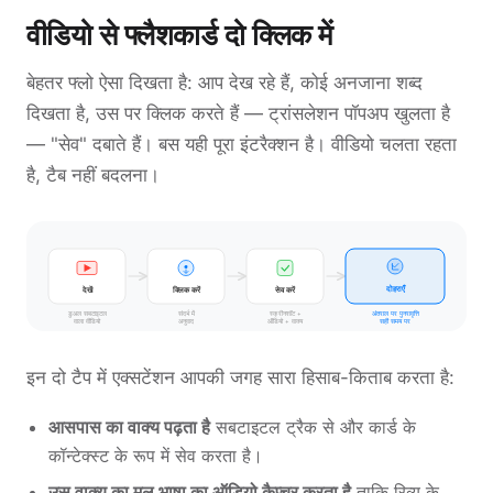
वीडियो से फ्लैशकार्ड दो क्लिक में
बेहतर फ्लो ऐसा दिखता है: आप देख रहे हैं, कोई अनजाना शब्द
दिखता है, उस पर क्लिक करते हैं — ट्रांसलेशन पॉपअप खुलता है
— "सेव" दबाते हैं। बस यही पूरा इंटरैक्शन है। वीडियो चलता रहता
है, टैब नहीं बदलना।
दोहराएँ
देखें
क्लिक करें
सेव करें
संदर्भ में
स्क्रीनशॉट +
अंतराल पर पुनरावृत्ति
डुअल सबटाइटल
वाला वीडियो
ऑडियो + वाक्य
सही समय पर
अनुवाद
इन दो टैप में एक्सटेंशन आपकी जगह सारा हिसाब-किताब करता है:
आसपास का वाक्य पढ़ता है
सबटाइटल ट्रैक से और कार्ड के
कॉन्टेक्स्ट के रूप में सेव करता है।
उस वाक्य का मूल भाषा का ऑडियो कैप्चर करता है
ताकि रिव्यू के