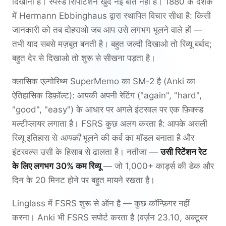
दिखाना है। स्पेस्ड रिपिटिशन खुद नई बात नहीं है। 1880 के दशक
में Hermann Ebbinghaus द्वारा स्थापित विचार सीधा है: किसी
जानकारी को तब दोहराओ जब आप उसे लगभग भूलने वाले हों —
तभी याद सबसे मज़बूत बनती है। बहुत जल्दी दिखाओ तो रिव्यू बर्बाद;
बहुत देर से दिखाओ तो शुरू से सीखना पड़ता है।
क्लासिक एल्गोरिथ्म SuperMemo का SM-2 है (Anki का
ऐतिहासिक डिफ़ॉल्ट): आपकी अपनी रेटिंग ("again", "hard",
"good", "easy") के आधार पर अगले इंटरवल पर एक फ़िक्स्ड
मल्टीप्लायर लगाता है। FSRS कुछ अलग करता है: आपके असली
रिव्यू इतिहास से
आपकी
भूलने की कर्व का मॉडल बनाता है और
इंटरवल्स उसी के हिसाब से ढालता है। नतीजा —
उसी रिटेंशन रेट
के लिए लगभग 30% कम रिव्यू
— जो 1,000+ कार्ड्स की डेक और
दिन के 20 मिनट होने पर बहुत मायने रखता है।
Linglass में FSRS शुरू से ऑन है — कुछ कॉन्फ़िगर नहीं
करना। Anki भी FSRS सपोर्ट करता है (वर्ज़न 23.10, अक्टूबर