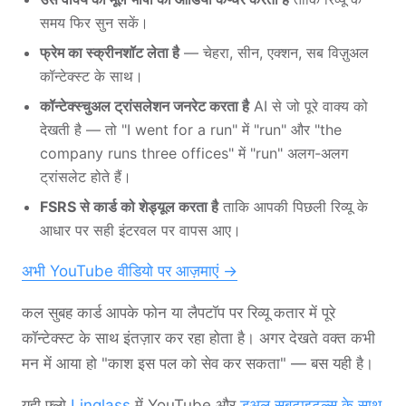
समय फिर सुन सकें।
फ्रेम का स्क्रीनशॉट लेता है
— चेहरा, सीन, एक्शन, सब विज़ुअल
कॉन्टेक्स्ट के साथ।
कॉन्टेक्स्चुअल ट्रांसलेशन जनरेट करता है
AI से जो पूरे वाक्य को
देखती है — तो "I went for a run" में "run" और "the
company runs three offices" में "run" अलग-अलग
ट्रांसलेट होते हैं।
FSRS से कार्ड को शेड्यूल करता है
ताकि आपकी पिछली रिव्यू के
आधार पर सही इंटरवल पर वापस आए।
अभी YouTube वीडियो पर आज़माएं →
कल सुबह कार्ड आपके फोन या लैपटॉप पर रिव्यू कतार में पूरे
कॉन्टेक्स्ट के साथ इंतज़ार कर रहा होता है। अगर देखते वक्त कभी
मन में आया हो "काश इस पल को सेव कर सकता" — बस यही है।
यही फ्लो
Linglass
में YouTube और
डुअल सबटाइटल्स के साथ