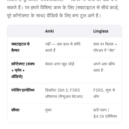
सकते हैं। पर हमारे विशिष्ट काम के लिए (सबटाइटल से सीधे कार्ड,
पूरे कॉन्टेक्स्ट के साथ) वीडियो के लिए बना टूल आगे है।
Anki
Linglass
सबटाइटल से
नहीं — आप हाथ से कॉपी
शब्द पर क्लिक +
कैप्चर
करते हैं
पॉपअप में "सेव"
कॉन्टेक्स्ट (वाक्य
केवल अगर खुद जोड़ें
अपने आप खींच
+ फ्रेम +
आता है
ऑडियो)
स्पेसिंग एल्गोरिथ्म
डिफ़ॉल्ट SM-2; FSRS
FSRS, शुरू से
ऑप्शनल (मैन्युअल सेटअप)
ऑन
कीमत
मुफ्त
फ्री प्लान /
$4.19 प्रीमियम