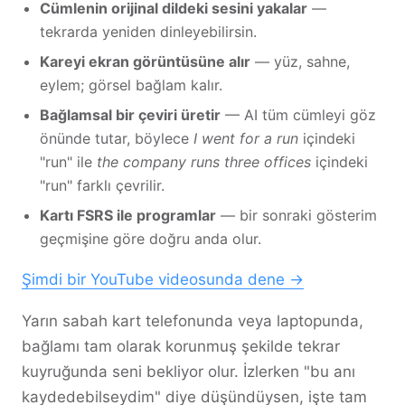
Cümlenin orijinal dildeki sesini yakalar
—
tekrarda yeniden dinleyebilirsin.
Kareyi ekran görüntüsüne alır
— yüz, sahne,
eylem; görsel bağlam kalır.
Bağlamsal bir çeviri üretir
— AI tüm cümleyi göz
önünde tutar, böylece
I went for a run
içindeki
"run" ile
the company runs three offices
içindeki
"run" farklı çevrilir.
Kartı FSRS ile programlar
— bir sonraki gösterim
geçmişine göre doğru anda olur.
Şimdi bir YouTube videosunda dene →
Yarın sabah kart telefonunda veya laptopunda,
bağlamı tam olarak korunmuş şekilde tekrar
kuyruğunda seni bekliyor olur. İzlerken "bu anı
kaydedebilseydim" diye düşündüysen, işte tam