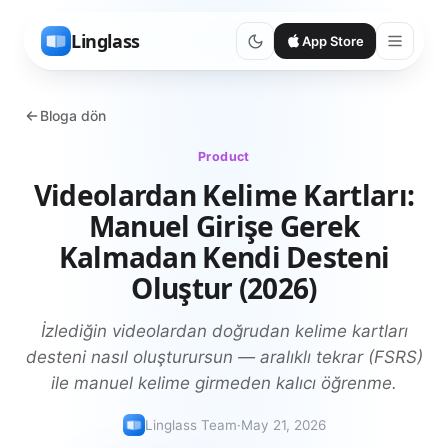
Linglass
App Store
Bloga dön
Product
Videolardan Kelime Kartları:
Manuel Girişe Gerek
Kalmadan Kendi Desteni
Oluştur (2026)
İzlediğin videolardan doğrudan kelime kartları
desteni nasıl oluşturursun — aralıklı tekrar (FSRS)
ile manuel kelime girmeden kalıcı öğrenme.
Linglass Team
·
May 21, 2026