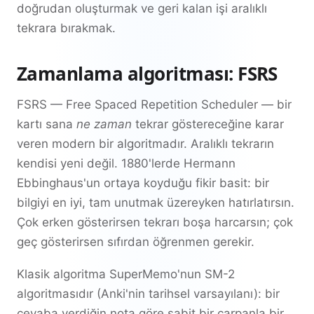
doğrudan oluşturmak ve geri kalan işi aralıklı
tekrara bırakmak.
Zamanlama algoritması: FSRS
FSRS — Free Spaced Repetition Scheduler — bir
kartı sana
ne zaman
tekrar göstereceğine karar
veren modern bir algoritmadır. Aralıklı tekrarın
kendisi yeni değil. 1880'lerde Hermann
Ebbinghaus'un ortaya koyduğu fikir basit: bir
bilgiyi en iyi, tam unutmak üzereyken hatırlatırsın.
Çok erken gösterirsen tekrarı boşa harcarsın; çok
geç gösterirsen sıfırdan öğrenmen gerekir.
Klasik algoritma SuperMemo'nun SM-2
algoritmasıdır (Anki'nin tarihsel varsayılanı): bir
cevaba verdiğin nota göre sabit bir çarpanla bir