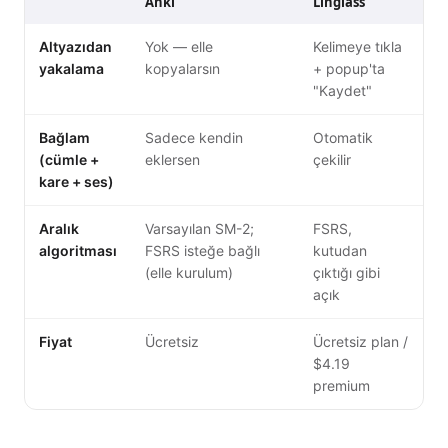
Anki
Linglass
Altyazıdan
Yok — elle
Kelimeye tıkla
yakalama
kopyalarsın
+ popup'ta
"Kaydet"
Bağlam
Sadece kendin
Otomatik
(cümle +
eklersen
çekilir
kare + ses)
Aralık
Varsayılan SM-2;
FSRS,
algoritması
FSRS isteğe bağlı
kutudan
(elle kurulum)
çıktığı gibi
açık
Fiyat
Ücretsiz
Ücretsiz plan /
$4.19
premium