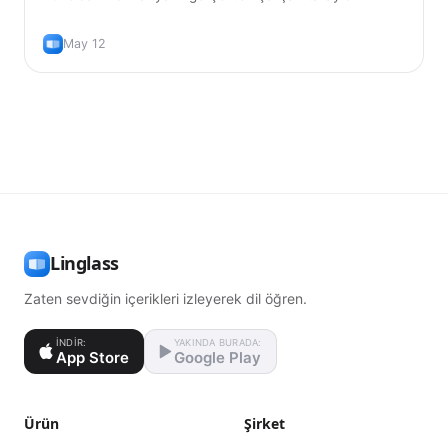
uzantıları ve gerçekten dil öğrenmek için doğru kullanım
yolu.
May 12
Linglass
Zaten sevdiğin içerikleri izleyerek dil öğren.
İNDIR:
YAKINDA BURADA:
App Store
Google Play
Ürün
Şirket