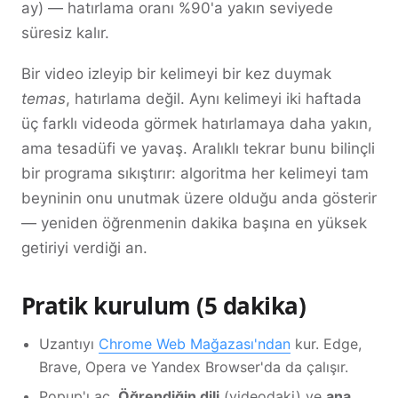
ay) — hatırlama oranı %90'a yakın seviyede
süresiz kalır.
Bir video izleyip bir kelimeyi bir kez duymak
temas
, hatırlama değil. Aynı kelimeyi iki haftada
üç farklı videoda görmek hatırlamaya daha yakın,
ama tesadüfi ve yavaş. Aralıklı tekrar bunu bilinçli
bir programa sıkıştırır: algoritma her kelimeyi tam
beyninin onu unutmak üzere olduğu anda gösterir
— yeniden öğrenmenin dakika başına en yüksek
getiriyi verdiği an.
Pratik kurulum (5 dakika)
Uzantıyı
Chrome Web Mağazası'ndan
kur. Edge,
Brave, Opera ve Yandex Browser'da da çalışır.
Popup'ı aç.
Öğrendiğin dili
(videodaki) ve
ana