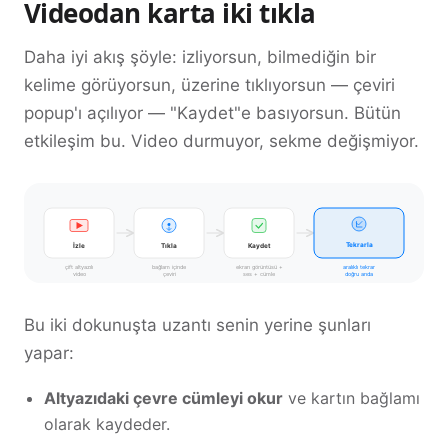
Videodan karta iki tıkla
Daha iyi akış şöyle: izliyorsun, bilmediğin bir
kelime görüyorsun, üzerine tıklıyorsun — çeviri
popup'ı açılıyor — "Kaydet"e basıyorsun. Bütün
etkileşim bu. Video durmuyor, sekme değişmiyor.
İzle
Tekrarla
Tıkla
Kaydet
çift altyazılı
bağlam içinde
ekran görüntüsü +
aralıklı tekrar
video
çeviri
ses + cümle
doğru anda
Bu iki dokunuşta uzantı senin yerine şunları
yapar:
Altyazıdaki çevre cümleyi okur
ve kartın bağlamı
olarak kaydeder.