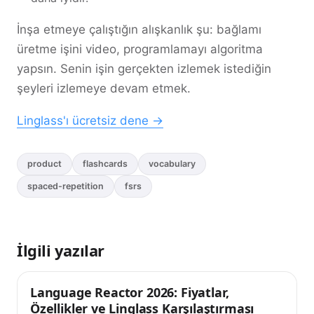
İnşa etmeye çalıştığın alışkanlık şu: bağlamı
üretme işini video, programlamayı algoritma
yapsın. Senin işin gerçekten izlemek istediğin
şeyleri izlemeye devam etmek.
Linglass'ı ücretsiz dene →
product
flashcards
vocabulary
spaced-repetition
fsrs
İlgili yazılar
Language Reactor 2026: Fiyatlar,
İpuçları
Özellikler ve Linglass Karşılaştırması