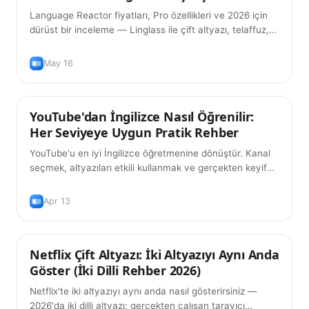
Language Reactor fiyatları, Pro özellikleri ve 2026 için
dürüst bir inceleme — Linglass ile çift altyazı, telaffuz,
yapay zeka dil bilgisi ve kelime kartları karşılaştırması.
May 16
YouTube'dan İngilizce Nasıl Öğrenilir:
İpuçları
Her Seviyeye Uygun Pratik Rehber
YouTube'u en iyi İngilizce öğretmenine dönüştür. Kanal
seçmek, altyazıları etkili kullanmak ve gerçekten keyif
aldığın videolardan kelime hazinesi oluşturmak için pratik
bir rehber.
Apr 13
Netflix Çift Altyazı: İki Altyazıyı Aynı Anda
İpuçları
Göster (İki Dilli Rehber 2026)
Netflix'te iki altyazıyı aynı anda nasıl gösterirsiniz —
2026'da iki dilli altyazı: gerçekten çalışan tarayıcı