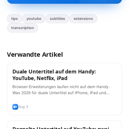
tips
youtube
subtitles
extensions
transcription
Verwandte Artikel
Duale Untertitel auf dem Handy:
Tipps
YouTube, Netflix, iPad
Browser-Erweiterungen laufen nicht auf dem Handy.
Was 2026 für duale Untertitel auf iPhone, iPad und
Android wirklich funktioniert – und was weiterhin nicht.
Aug 3
Doppelte Untertitel auf YouTube: zwei
Tipps