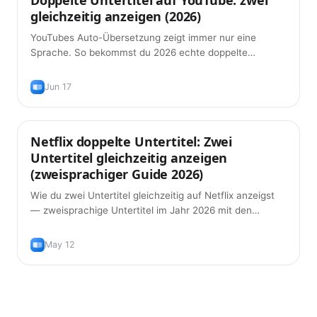
gleichzeitig anzeigen (2026)
YouTubes Auto-Übersetzung zeigt immer nur eine
Sprache. So bekommst du 2026 echte doppelte
Untertitel auf YouTube — Original plus Übersetzung,
kostenlos.
Jun 17
Netflix doppelte Untertitel: Zwei
Tipps
Untertitel gleichzeitig anzeigen
(zweisprachiger Guide 2026)
Wie du zwei Untertitel gleichzeitig auf Netflix anzeigst
— zweisprachige Untertitel im Jahr 2026 mit den
Browser-Erweiterungen, die wirklich funktionieren, plus
die richtige Art, sie zu nutzen, damit du die Sprache
May 12
tatsächlich lernst.