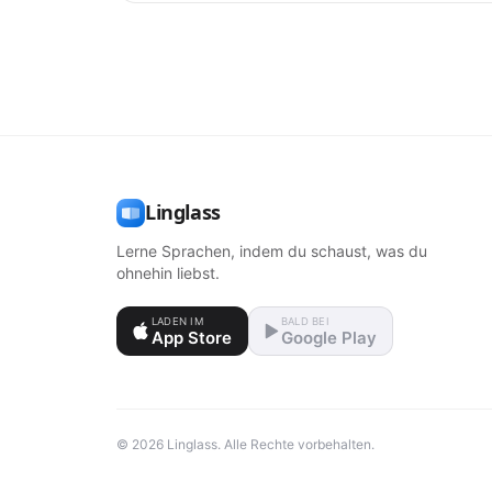
Linglass
Lerne Sprachen, indem du schaust, was du
ohnehin liebst.
LADEN IM
BALD BEI
App Store
Google Play
© 2026 Linglass. Alle Rechte vorbehalten.