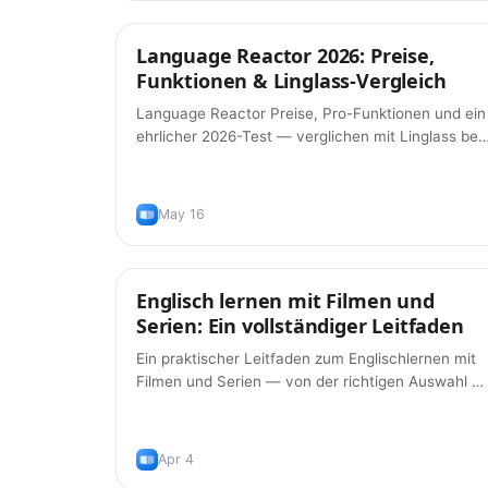
Language Reactor 2026: Preise,
Tipps
Funktionen & Linglass-Vergleich
Language Reactor Preise, Pro-Funktionen und ein
ehrlicher 2026-Test — verglichen mit Linglass bei
dualen Untertiteln, Aussprache, KI-Grammatik un
Karteikarten.
May 16
Englisch lernen mit Filmen und
Lernmethoden
Serien: Ein vollständiger Leitfaden
Ein praktischer Leitfaden zum Englischlernen mit
Filmen und Serien — von der richtigen Auswahl bi
zum Vokabelaufbau mit Doppeluntertiteln und
verteiltem Wiederholen.
Apr 4