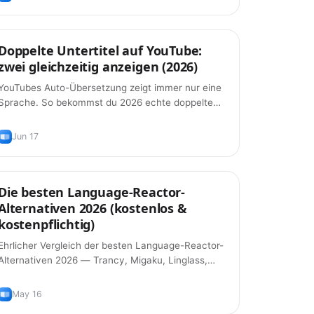
Doppelte Untertitel auf YouTube:
Tipps
zwei gleichzeitig anzeigen (2026)
YouTubes Auto-Übersetzung zeigt immer nur eine
Sprache. So bekommst du 2026 echte doppelte
Untertitel auf YouTube — Original plus
Übersetzung, kostenlos.
Jun 17
Die besten Language-Reactor-
Tipps
Alternativen 2026 (kostenlos &
kostenpflichtig)
Ehrlicher Vergleich der besten Language-Reactor-
Alternativen 2026 — Trancy, Migaku, Linglass,
InterSub und mehr. Funktionen, Preise und welche
zu deinem Workflow passt.
May 16