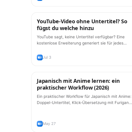
YouTube-Video ohne Untertitel? So
Tipps
fügst du welche hinzu
YouTube sagt, keine Untertitel verfügbar? Eine
kostenlose Erweiterung generiert sie für jedes
Video direkt im Player. Anleitung 2026.
Jul 3
Japanisch mit Anime lernen: ein
Lernmethoden
praktischer Workflow (2026)
Ein praktischer Workflow für Japanisch mit Anime:
Doppel-Untertitel, Klick-Übersetzung mit Furigana
und FSRS-Karteikarten — ohne abzutippen.
May 27