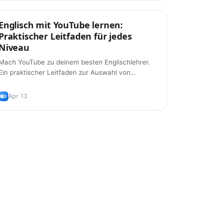
Englisch mit YouTube lernen:
Tipps
Praktischer Leitfaden für jedes
Niveau
Mach YouTube zu deinem besten Englischlehrer.
Ein praktischer Leitfaden zur Auswahl von
Kanälen, zum effektiven Einsatz von Untertiteln
und zum Aufbau von Wortschatz aus Videos, die
Apr 13
du sowieso schaust.