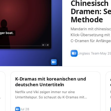
Chinesisch 
Dramen: Se
Methode
Mandarin mit chinesisc
Klick-Übersetzung mit
C-Dramen für Anfänge
Linglass Team
·
May 2
K-Dramas mit koreanischen und
Tipps
deutschen Untertiteln
Netflix und Viki zeigen immer nur eine
Untertitelspur. So schaust du K-Dramas mit
koreanischen und deutschen Untertiteln
zusammen — kostenlos, 2026.
Jul 28