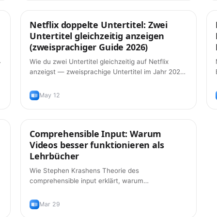
Netflix doppelte Untertitel: Zwei
Tipps
Untertitel gleichzeitig anzeigen
(zweisprachiger Guide 2026)
Wie du zwei Untertitel gleichzeitig auf Netflix
d
anzeigst — zweisprachige Untertitel im Jahr 2026
mit den Browser-Erweiterungen, die wirklich
funktionieren, plus die richtige Art, sie zu nutzen,
May 12
damit du die Sprache tatsächlich lernst.
Comprehensible Input: Warum
Lernmethoden
Videos besser funktionieren als
Lehrbücher
s
Wie Stephen Krashens Theorie des
comprehensible input erklärt, warum
Englischlernen mit YouTube und Filmen effektiver
ist als traditionelles Lehrbuchstudium.
Mar 29