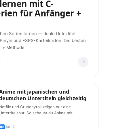
lernen mit C-
rien für Anfänger +
hen Serien lernen — duale Untertitel,
 Pinyin und FSRS-Karteikarten. Die besten
r + Methode.
9
Anime mit japanischen und
Tipps
deutschen Untertiteln gleichzeitig
Netflix und Crunchyroll zeigen nur eine
Untertitelspur. So schaust du Anime mit
japanischen und deutschen Untertiteln gleichzeitig
– kostenlos, 2026.
Jul 17