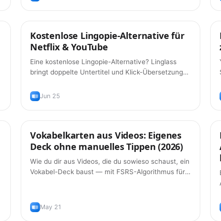
Kostenlose Lingopie-Alternative für
Tipps
Netflix & YouTube
Eine kostenlose Lingopie-Alternative? Linglass
bringt doppelte Untertitel und Klick-Übersetzung
auf dein eigenes YouTube und Netflix — gratis.
Jun 25
Vokabelkarten aus Videos: Eigenes
Produkt
Deck ohne manuelles Tippen (2026)
Wie du dir aus Videos, die du sowieso schaust, ein
Vokabel-Deck baust — mit FSRS-Algorithmus für
verteiltes Wiederholen und ohne Wörter von Hand
einzutippen.
May 21