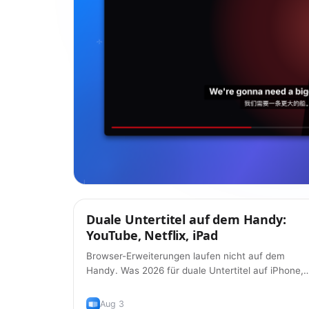
Duale Untertitel auf dem Handy:
Tipps
YouTube, Netflix, iPad
Browser-Erweiterungen laufen nicht auf dem
Handy. Was 2026 für duale Untertitel auf iPhone,
iPad und Android wirklich funktioniert – und was
weiterhin nicht.
Aug 3