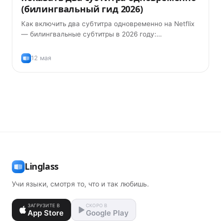
(билингвальный гид 2026)
Как включить два субтитра одновременно на Netflix
— билингвальные субтитры в 2026 году:
расширения, которые реально работают, и как ими
пользоваться, чтобы действительно учить язык.
12 мая
Linglass
Учи языки, смотря то, что и так любишь.
ЗАГРУЗИТЕ В
СКОРО В
App Store
Google Play