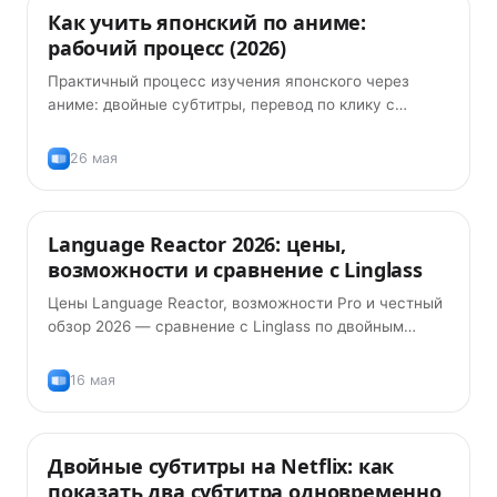
Как учить японский по аниме:
Методики обучения
рабочий процесс (2026)
Практичный процесс изучения японского через
аниме: двойные субтитры, перевод по клику с
фуриганой и карточки FSRS. Без ручного ввода.
26 мая
Language Reactor 2026: цены,
Советы
возможности и сравнение с Linglass
Цены Language Reactor, возможности Pro и честный
обзор 2026 — сравнение с Linglass по двойным
субтитрам, произношению, AI-грамматике и
карточкам.
16 мая
Двойные субтитры на Netflix: как
Советы
показать два субтитра одновременно