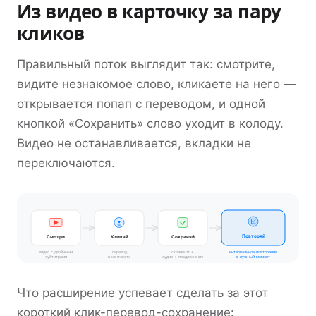
Из видео в карточку за пару
кликов
Правильный поток выглядит так: смотрите,
видите незнакомое слово, кликаете на него —
открывается попап с переводом, и одной
кнопкой «Сохранить» слово уходит в колоду.
Видео не останавливается, вкладки не
переключаются.
Повторяй
Смотри
Кликай
Сохраняй
видео с двойными
перевод
скриншот +
интервальное повторение
субтитрами
в контексте
аудио + предложение
в нужный момент
Что расширение успевает сделать за этот
короткий клик-перевод-сохранение: