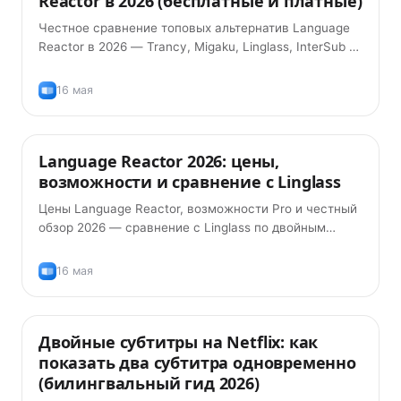
Reactor в 2026 (бесплатные и платные)
Честное сравнение топовых альтернатив Language
Reactor в 2026 — Trancy, Migaku, Linglass, InterSub и
другие. Функции, цены и под какой сценарий каждая
подходит.
16 мая
Language Reactor 2026: цены,
Советы
возможности и сравнение с Linglass
Цены Language Reactor, возможности Pro и честный
обзор 2026 — сравнение с Linglass по двойным
субтитрам, произношению, AI-грамматике и
карточкам.
16 мая
Двойные субтитры на Netflix: как
Советы
показать два субтитра одновременно
(билингвальный гид 2026)