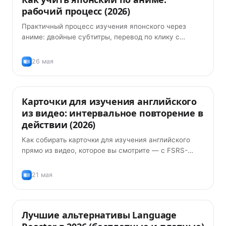
рабочий процесс (2026)
Практичный процесс изучения японского через
аниме: двойные субтитры, перевод по клику с
фуриганой и карточки FSRS. Без ручного ввода.
26 мая
Карточки для изучения английского
Продукт
из видео: интервальное повторение в
действии (2026)
Как собирать карточки для изучения английского
прямо из видео, которое вы смотрите — с FSRS-
алгоритмом интервального повторения и без
ручного ввода слов.
21 мая
Лучшие альтернативы Language
Советы