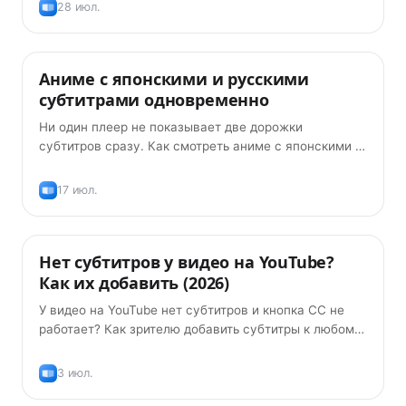
— бесплатно, в 2026.
28 июл.
Аниме с японскими и русскими
Советы
субтитрами одновременно
Ни один плеер не показывает две дорожки
субтитров сразу. Как смотреть аниме с японскими и
русскими субтитрами одновременно — бесплатно, в
2026.
17 июл.
Нет субтитров у видео на YouTube?
Советы
Как их добавить (2026)
У видео на YouTube нет субтитров и кнопка CC не
работает? Как зрителю добавить субтитры к любому
видео — бесплатное расширение сгенерирует их
само.
3 июл.