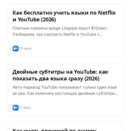
Как бесплатно учить языки по Netflix
Советы
и YouTube (2026)
Платные сервисы вроде Lingopie берут $12/мес.
Разбираем, как смотреть Netflix и YouTube с
двойными субтитрами и переводом по клику —
бесплатно.
25 июн.
Двойные субтитры на YouTube: как
Советы
показать два языка сразу (2026)
Авто-перевод YouTube показывает только один язык
за раз. Как включить настоящие двойные субтитры
на YouTube — оригинал плюс перевод, бесплатно, в
2026 году.
17 июн.
Как учить японский по аниме:
Методики обучения