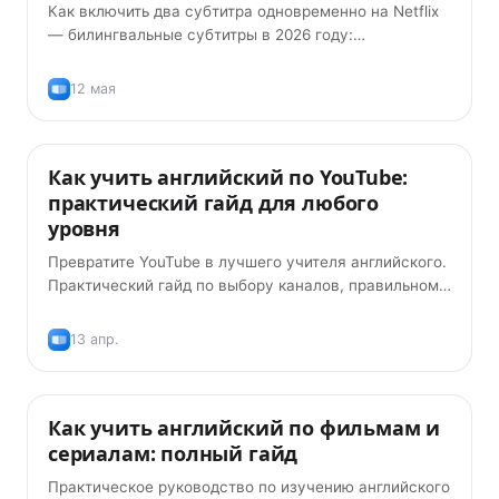
Как включить два субтитра одновременно на Netflix
— билингвальные субтитры в 2026 году:
расширения, которые реально работают, и как ими
пользоваться, чтобы действительно учить язык.
12 мая
Как учить английский по YouTube:
Советы
практический гайд для любого
уровня
Превратите YouTube в лучшего учителя английского.
Практический гайд по выбору каналов, правильному
использованию субтитров и запоминанию слов из
видео, которые вам нравятся.
13 апр.
Как учить английский по фильмам и
Методики обучения
сериалам: полный гайд
Практическое руководство по изучению английского