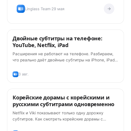
новичков + рабочий процесс.
Linglass Team
·
29 мая
Двойные субтитры на телефоне:
Советы
YouTube, Netflix, iPad
Расширения не работают на телефоне. Разбираем,
что реально даёт двойные субтитры на iPhone, iPad и
Android в 2026 году — и что по-прежнему не
работает.
3 авг.
Корейские дорамы с корейскими и
Советы
русскими субтитрами одновременно
Netflix и Viki показывают только одну дорожку
субтитров. Как смотреть корейские дорамы с
корейскими и русскими субтитрами одновременно