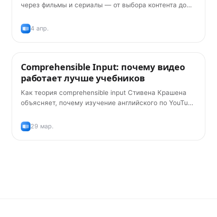
через фильмы и сериалы — от выбора контента до
запоминания слов с двойными субтитрами и
интервальным повторением.
4 апр.
Comprehensible Input: почему видео
Методики обучения
работает лучше учебников
Как теория comprehensible input Стивена Крашена
объясняет, почему изучение английского по YouTube
и фильмам эффективнее традиционных учебников.
29 мар.