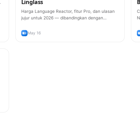
Linglass
B
r
Harga Language Reactor, fitur Pro, dan ulasan
C
jujur untuk 2026 — dibandingkan dengan
N
Linglass pada subtitle ganda, pelafalan, AI
e
grammar, dan kartu hafalan.
p
May 16
b
g