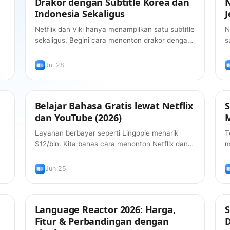
Drakor dengan Subtitle Korea dan
Indonesia Sekaligus
J
Netflix dan Viki hanya menampilkan satu subtitle
N
sekaligus. Begini cara menonton drakor dengan
s
subtitle Korea dan Indonesia bersamaan —
s
gratis, di 2026.
g
Jul 28
Belajar Bahasa Gratis lewat Netflix
Tips
S
dan YouTube (2026)
M
Layanan berbayar seperti Lingopie menarik
T
$12/bln. Kita bahas cara menonton Netflix dan
m
YouTube dengan subtitle ganda dan klik-untuk-
m
terjemah — gratis.
b
Jun 25
Language Reactor 2026: Harga,
Tips
S
Fitur & Perbandingan dengan
D