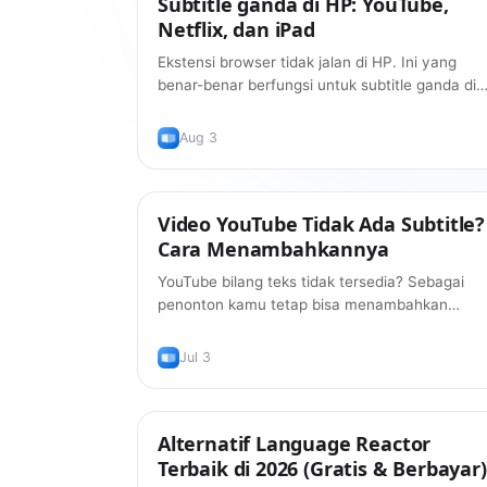
Subtitle ganda di HP: YouTube,
Netflix, dan iPad
Ekstensi browser tidak jalan di HP. Ini yang
benar-benar berfungsi untuk subtitle ganda di
iPhone, iPad, dan Android pada 2026 — dan
yang masih belum.
Aug 3
Video YouTube Tidak Ada Subtitle?
Tips
Cara Menambahkannya
YouTube bilang teks tidak tersedia? Sebagai
penonton kamu tetap bisa menambahkan
subtitle ke video apa pun — ekstensi gratis
membuatnya otomatis.
Jul 3
Alternatif Language Reactor
Tips
Terbaik di 2026 (Gratis & Berbayar)