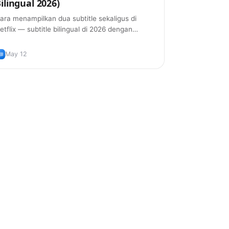
ilingual 2026)
ara menampilkan dua subtitle sekaligus di
etflix — subtitle bilingual di 2026 dengan
kstensi browser yang benar-benar bekerja,
lus cara yang tepat memakainya supaya kamu
May 12
enar-benar belajar bahasanya.