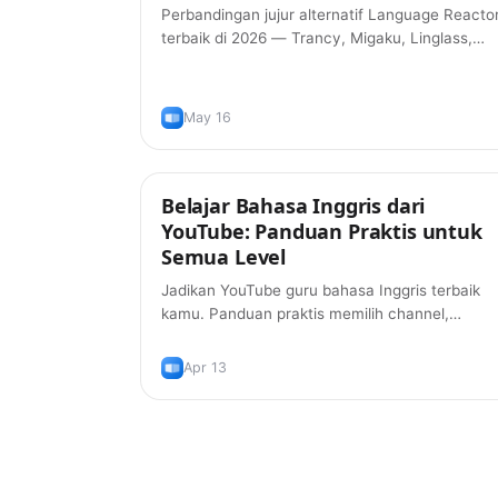
Perbandingan jujur alternatif Language Reacto
terbaik di 2026 — Trancy, Migaku, Linglass,
InterSub, dan lainnya. Fitur, harga, dan mana
yang cocok dengan alur belajarmu.
May 16
Belajar Bahasa Inggris dari
Tips
YouTube: Panduan Praktis untuk
Semua Level
Jadikan YouTube guru bahasa Inggris terbaik
kamu. Panduan praktis memilih channel,
menggunakan subtitle secara efektif, dan
membangun kosakata dari video yang meman
Apr 13
kamu suka tonton.