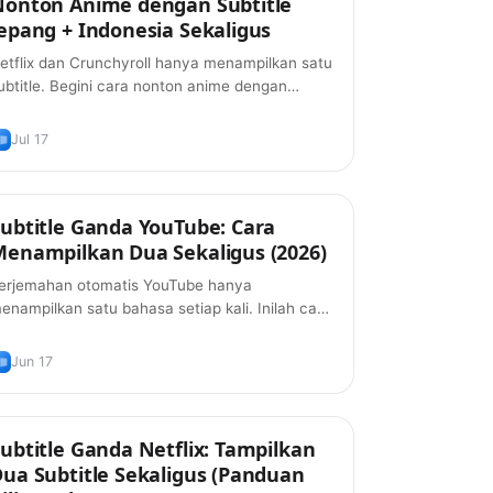
Nonton Anime dengan Subtitle
epang + Indonesia Sekaligus
etflix dan Crunchyroll hanya menampilkan satu
ubtitle. Begini cara nonton anime dengan
ubtitle Jepang dan Indonesia sekaligus —
ratis, di 2026.
Jul 17
ubtitle Ganda YouTube: Cara
Tips
enampilkan Dua Sekaligus (2026)
erjemahan otomatis YouTube hanya
enampilkan satu bahasa setiap kali. Inilah cara
endapatkan subtitle ganda asli di YouTube —
ahasa asli plus terjemahan, gratis, di 2026.
Jun 17
ubtitle Ganda Netflix: Tampilkan
Tips
ua Subtitle Sekaligus (Panduan